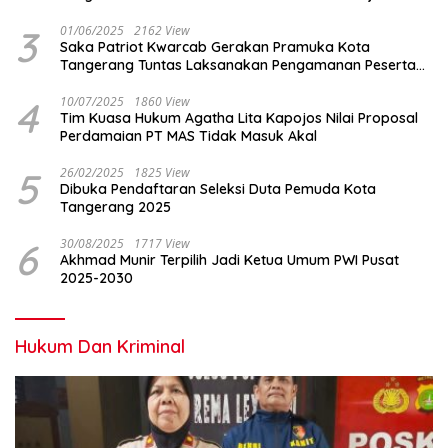
3
01/06/2025
2162 View
Saka Patriot Kwarcab Gerakan Pramuka Kota
Tangerang Tuntas Laksanakan Pengamanan Peserta
Lomba Peh Cun
4
10/07/2025
1860 View
Tim Kuasa Hukum Agatha Lita Kapojos Nilai Proposal
Perdamaian PT MAS Tidak Masuk Akal
5
26/02/2025
1825 View
Dibuka Pendaftaran Seleksi Duta Pemuda Kota
Tangerang 2025
6
30/08/2025
1717 View
Akhmad Munir Terpilih Jadi Ketua Umum PWI Pusat
2025-2030
Hukum Dan Kriminal