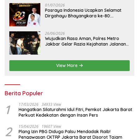
01/07/2026
Posraya Indonesia Ucapkan Selamat
Dirgahayu Bhayangkara ke-80:
Apresiasi Sinergitas Polri Menjaga
Kamtibmas
26/06/2026
Wujudkan Rasa Aman, Polres Metro
Jakbar Gelar Razia Kejahatan Jalanan
dan Patroli Mobile
View More
Berita Populer
1
17/03/2026
34933 View
Hangatkan Silaturahmi Idul Fitri, Pemkot Jakarta Barat
Perkuat Kedekatan dengan Insan Pers
2
15/04/2026
19607 View
Plang Izin PBG Diduga Palsu Mendadak Raib!
Pengawasan CKTRP Jakarta Barat Disorot Tajam