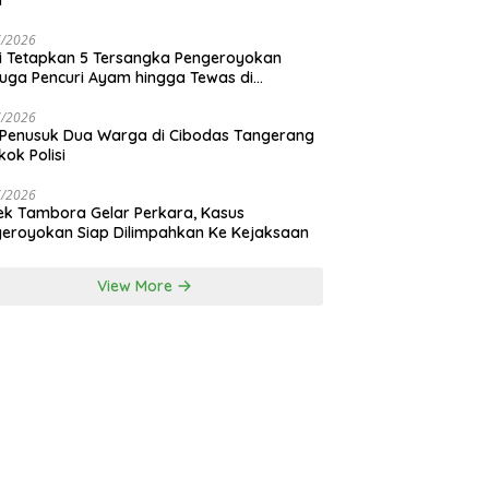
i
7/2026
si Tetapkan 5 Tersangka Pengeroyokan
uga Pencuri Ayam hingga Tewas di
nan Bali
7/2026
 Penusuk Dua Warga di Cibodas Tangerang
kok Polisi
7/2026
ek Tambora Gelar Perkara, Kasus
eroyokan Siap Dilimpahkan Ke Kejaksaan
View More