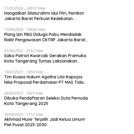
17/03/2026
34933 View
Hangatkan Silaturahmi Idul Fitri, Pemkot
Jakarta Barat Perkuat Kedekatan
dengan Insan Pers
15/04/2026
19606 View
Plang Izin PBG Diduga Palsu Mendadak
Raib! Pengawasan CKTRP Jakarta Barat
Disorot Tajam
01/06/2025
2162 View
Saka Patriot Kwarcab Gerakan Pramuka
Kota Tangerang Tuntas Laksanakan
Pengamanan Peserta Lomba Peh Cun
10/07/2025
1859 View
Tim Kuasa Hukum Agatha Lita Kapojos
Nilai Proposal Perdamaian PT MAS Tidak
Masuk Akal
26/02/2025
1825 View
Dibuka Pendaftaran Seleksi Duta Pemuda
Kota Tangerang 2025
30/08/2025
1712 View
Akhmad Munir Terpilih Jadi Ketua Umum
PWI Pusat 2025-2030