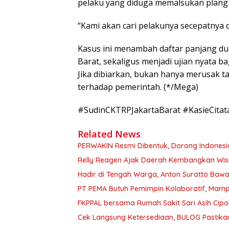
pelaku yang diduga memalsukan plang i
“Kami akan cari pelakunya secepatnya d
Kasus ini menambah daftar panjang dug
Barat, sekaligus menjadi ujian nyata 
Jika dibiarkan, bukan hanya merusak t
terhadap pemerintah. (*/Mega)
#SudinCKTRPJakartaBarat #KasieCitat
Related News
PERWAKIN Resmi Dibentuk, Dorong Indonesia
Relly Reagen Ajak Daerah Kembangkan Wi
Hadir di Tengah Warga, Anton Suratto Baw
PT PEMA Butuh Pemimpin Kolaboratif, Mamp
FKPPAL bersama Rumah Sakit Sari Asih Cipon
Cek Langsung Ketersediaan, BULOG Pastika