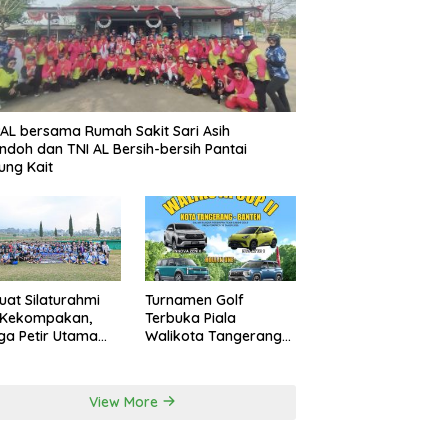
AL bersama Rumah Sakit Sari Asih
ndoh dan TNI AL Bersih-bersih Pantai
ung Kait
uat Silaturahmi
Turnamen Golf
 Kekompakan,
Terbuka Piala
a Petir Utama
Walikota Tangerang
an Peru FC
2026 Nilai Hadiah
rnal Game
Milyaran Rupiah
View More