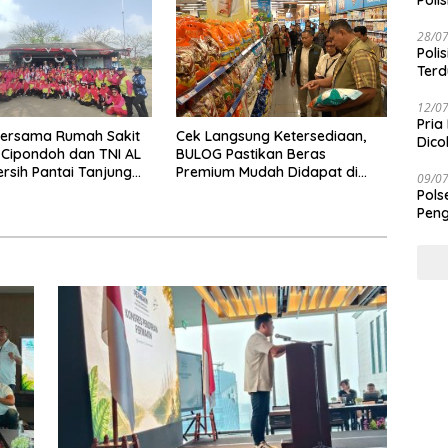
Polis
28/0
Poli
Terd
Taba
12/0
Pria
bersama Rumah Sakit
Cek Langsung Ketersediaan,
Dico
h Cipondoh dan TNI AL
BULOG Pastikan Beras
ersih Pantai Tanjung
Premium Mudah Didapat di
09/0
Pasar
Pols
Peng