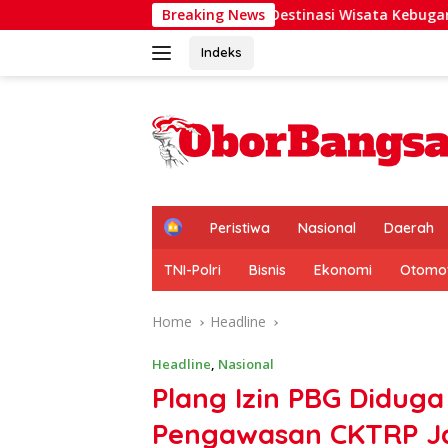
Skip
donesia Jadi Destinasi Wisata Kebugaran Dunia
Breaking News
Relly 
to
content
Indeks
H
Peristiwa
Nasional
Daerah
o
m
TNI-Polri
Bisnis
Ekonomi
Otomot
e
Home
Headline
Headline
,
Nasional
Plang Izin PBG Didug
Pengawasan CKTRP Ja