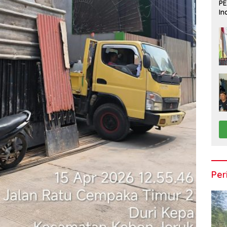
PE
In
Du
Per