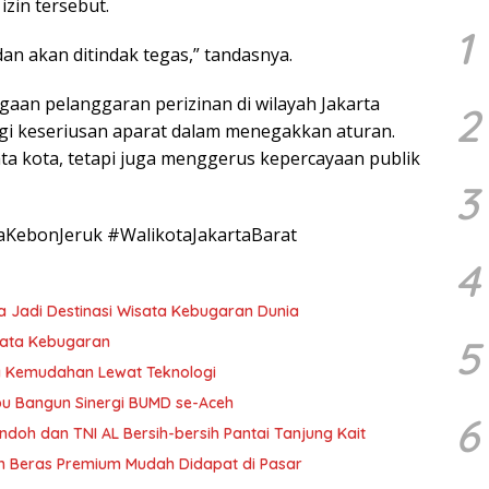
zin tersebut.
1
an akan ditindak tegas,” tandasnya.
aan pelanggaran perizinan di wilayah Jakarta
2
bagi keseriusan aparat dalam menegakkan aturan.
ata kota, tetapi juga menggerus kepercayaan publik
3
aKebonJeruk #WalikotaJakartaBarat
4
 Jadi Destinasi Wisata Kebugaran Dunia
5
sata Kebugaran
a Kemudahan Lewat Teknologi
u Bangun Sinergi BUMD se-Aceh
6
doh dan TNI AL Bersih-bersih Pantai Tanjung Kait
n Beras Premium Mudah Didapat di Pasar