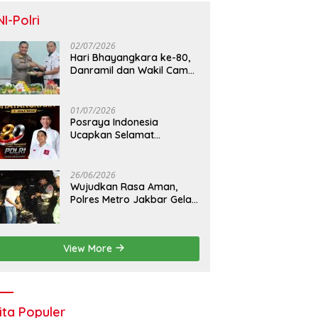
NI-Polri
02/07/2026
Hari Bhayangkara ke-80,
Danramil dan Wakil Camat
Kalideres Sambangi Polsek
Kalideres
01/07/2026
Posraya Indonesia
Ucapkan Selamat
Dirgahayu Bhayangkara
ke-80: Apresiasi Sinergitas
Polri Menjaga Kamtibmas
26/06/2026
Wujudkan Rasa Aman,
Polres Metro Jakbar Gelar
Razia Kejahatan Jalanan
dan Patroli Mobile
View More
ita Populer