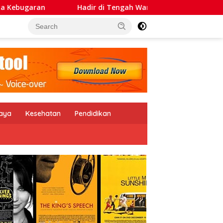
ir di Tengah Warga, Anton Suratto Bawa Kemudahan Lewat Te
daya
Kesehatan
Pendidikan