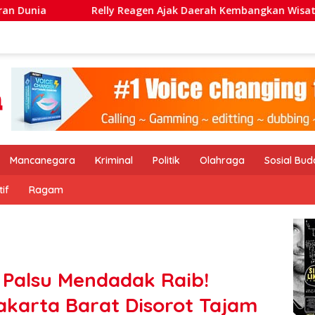
Reagen Ajak Daerah Kembangkan Wisata Kebugaran
Had
Mancanegara
Kriminal
Politik
Olahraga
Sosial Bu
if
Ragam
a Palsu Mendadak Raib!
karta Barat Disorot Tajam