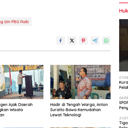
Huk
ng Izin PBG Raib
07/0
Kura
Pela
04/0
SPDP
agen Ajak Daerah
Hadir di Tengah Warga, Anton
Peny
kan Wisata
Suratto Bawa Kemudahan
Pen
an
Lewat Teknologi
31/0
Tiga