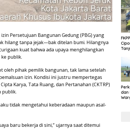
 izin Persetujuan Bangunan Gedung (PBG) yang
FKPP
k hilang tanpa jejak—bak ditelan bumi. Hilangnya
Cipo
Tanj
kecurigaan kuat bahwa ada upaya menghilangkan
 ke publik.
ot oleh pihak pemilik bangunan, tak lama setelah
malsuan izin. Kondisi ini justru mempertegas
Cipta Karya, Tata Ruang, dan Pertanahan (CKTRP)
Perk
 publik.
dan
Warg
Adak
engaku tidak mengetahui keberadaan maupun asal-
Inte
saya baru bekerja di sini,” ujarnya saat ditemui