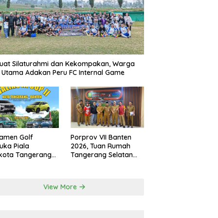
uat Silaturahmi dan Kekompakan, Warga
r Utama Adakan Peru FC Internal Game
amen Golf
Porprov VII Banten
uka Piala
2026, Tuan Rumah
kota Tangerang
Tangerang Selatan
 Nilai Hadiah
Akan Pakai Venue
aran Rupiah
Kota Tangerang
View More