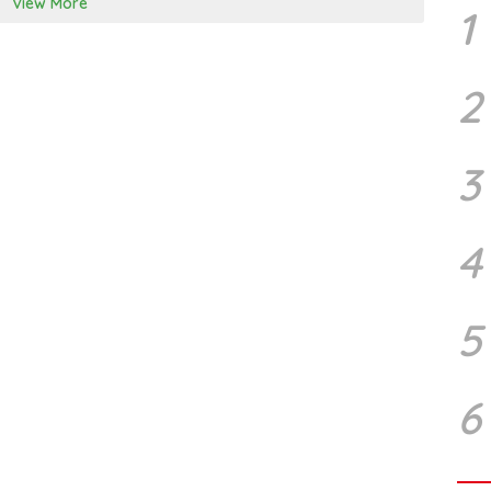
View More
1
2
3
4
5
6