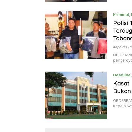
Kriminal
,
Polisi
Terdug
Tabana
Kapolres T
OBORBANGS
pengeroyo
Headline
Kasat 
Bukan
OBORBBAN
Kepala Sa