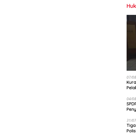
Huk
07/0
Kura
Pela
04/0
SPDP
Peny
Pen
31/0
Tiga
Polis