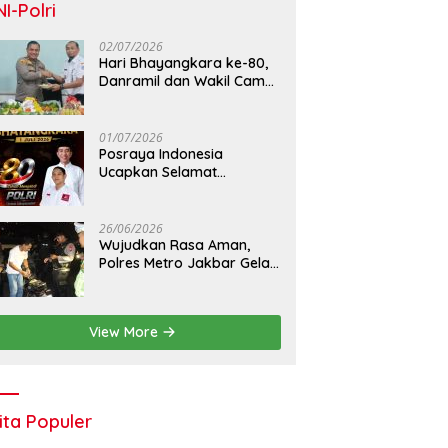
NI-Polri
02/07/2026
Hari Bhayangkara ke-80,
Danramil dan Wakil Camat
Kalideres Sambangi Polsek
Kalideres
01/07/2026
Posraya Indonesia
Ucapkan Selamat
Dirgahayu Bhayangkara
ke-80: Apresiasi Sinergitas
Polri Menjaga Kamtibmas
26/06/2026
Wujudkan Rasa Aman,
Polres Metro Jakbar Gelar
Razia Kejahatan Jalanan
dan Patroli Mobile
View More
ita Populer