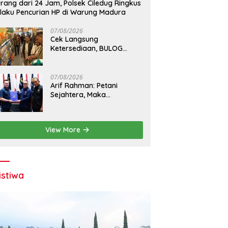
rang dari 24 Jam, Polsek Ciledug Ringkus
laku Pencurian HP di Warung Madura
07/08/2026
Cek Langsung
Ketersediaan, BULOG
Pastikan Beras Premium
Mudah Didapat di Pasar
07/08/2026
Arif Rahman: Petani
Sejahtera, Maka
Ketahanan Pangan
Nasional Semakin Kokoh
View More
istiwa