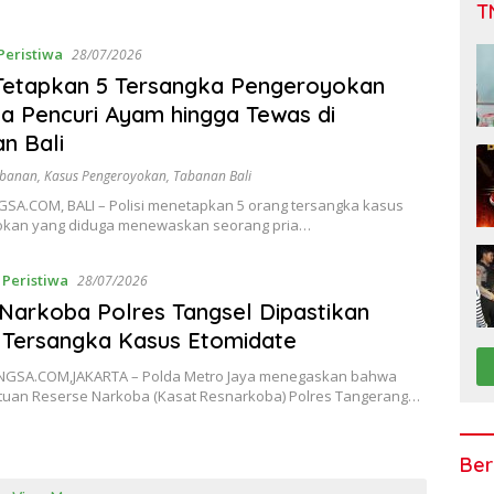
T
Peristiwa
28/07/2026
 Tetapkan 5 Tersangka Pengeroyokan
a Pencuri Ayam hingga Tewas di
n Bali
abanan
,
Kasus Pengeroyokan
,
Tabanan Bali
A.COM, BALI – Polisi menetapkan 5 orang tersangka kasus
kan yang diduga menewaskan seorang pria…
,
Peristiwa
28/07/2026
Narkoba Polres Tangsel Dipastikan
 Tersangka Kasus Etomidate
GSA.COM,JAKARTA – Polda Metro Jaya menegaskan bahwa
tuan Reserse Narkoba (Kasat Resnarkoba) Polres Tangerang…
Ber