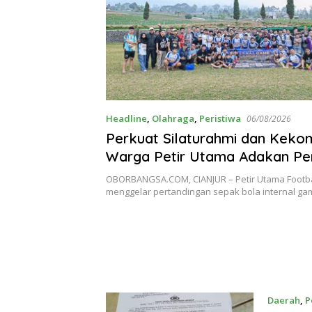
Headline
,
Olahraga
,
Peristiwa
06/08/2026
Perkuat Silaturahmi dan Keko
Warga Petir Utama Adakan Pe
Internal Game
OBORBANGSA.COM, CIANJUR – Petir Utama Footbal
menggelar pertandingan sepak bola internal g
Daerah
,
P