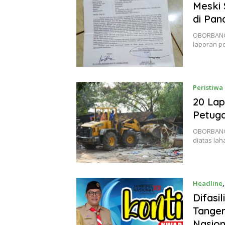
Meski 
di Pan
OBORBANG
laporan po
Peristiwa
20 La
Petug
OBORBANG
diatas lah
Headline
Difasi
Tanger
Nasion