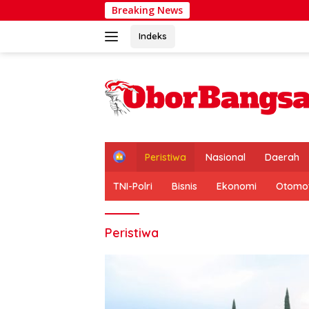
Skip
Breaking News
to
content
Indeks
H
Peristiwa
Nasional
Daerah
o
m
TNI-Polri
Bisnis
Ekonomi
Otomot
e
Peristiwa