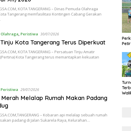
SA.COM, KOTA TANGERANG – Dinas Pemuda Olahraga
 Kota Tangerang memfasilitasi Kontingen Cabang Gerakan
…
,
Olahraga
,
Peristiwa
30/07/2026
Perk
Tinju Kota Tangerang Terus Diperkuat
Peti
A.COM, KOTA TANGERANG – Persatuan Tinju Amatir
 (Pertina) Kota Tangerang terus memantapkan kekuatan
Turn
Terb
,
Peristiwa
29/07/2026
Wali
o Merah Melalap Rumah Makan Padang
2026
Mily
edug
SA.COM,TANGERANG – Kobaran api melalap sebuah rumah
akan padang di Jalan Sukarela Raya, Kelurahan…