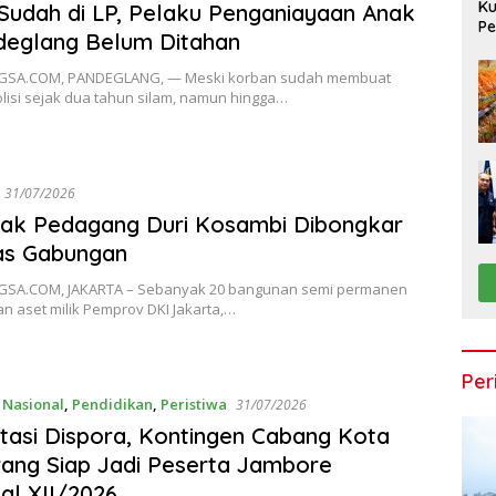
Ku
Sudah di LP, Pelaku Penganiayaan Anak
Pe
deglang Belum Ditahan
SA.COM, PANDEGLANG, — Meski korban sudah membuat
lisi sejak dua tahun silam, namun hingga…
31/07/2026
pak Pedagang Duri Kosambi Dibongkar
as Gabungan
SA.COM, JAKARTA – Sebanyak 20 bangunan semi permanen
an aset milik Pemprov DKI Jakarta,…
Per
,
Nasional
,
Pendidikan
,
Peristiwa
31/07/2026
litasi Dispora, Kontingen Cabang Kota
ang Siap Jadi Peserta Jambore
al XII/2026