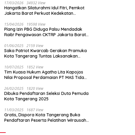
17/03/2026
34932 View
Hangatkan Silaturahmi Idul Fitri, Pemkot
Jakarta Barat Perkuat Kedekatan
dengan Insan Pers
15/04/2026
19598 View
Plang Izin PBG Diduga Palsu Mendadak
Raib! Pengawasan CKTRP Jakarta Barat
Disorot Tajam
01/06/2025
2159 View
Saka Patriot Kwarcab Gerakan Pramuka
Kota Tangerang Tuntas Laksanakan
Pengamanan Peserta Lomba Peh Cun
10/07/2025
1852 View
Tim Kuasa Hukum Agatha Lita Kapojos
Nilai Proposal Perdamaian PT MAS Tidak
Masuk Akal
26/02/2025
1820 View
Dibuka Pendaftaran Seleksi Duta Pemuda
Kota Tangerang 2025
11/03/2025
1687 View
Gratis, Dispora Kota Tangerang Buka
Pendaftaran Peserta Pelatihan Wirausaha
Muda