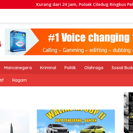
Kurang dari 24 Jam, Polsek Ciledug Ringkus Pelaku Pencurian 
Mancanegara
Kriminal
Politik
Olahraga
Sosial Bu
if
Ragam