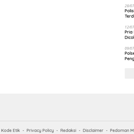
28/0
Poli
Terd
Taba
12/0
Pria
Dico
09/0
Pols
Peng
Kode Etik
Privacy Policy
Redaksi
Disclaimer
Pedoman Me