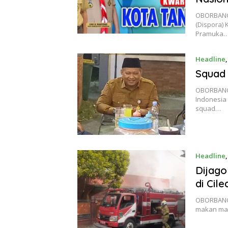
OBORBANG
(Dispora)
Pramuka
Headline
Squad 
OBORBANGS
Indonesia
squad…
Headline
Dijag
di Cil
OBORBANG
makan mas