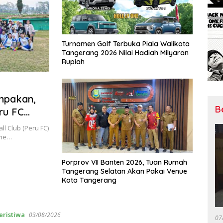
Turnamen Golf Terbuka Piala Walikota
Tangerang 2026 Nilai Hadiah Milyaran
Rupiah
mpakan,
B
ru FC
l Club (Peru FC)
ame…
Porprov VII Banten 2026, Tuan Rumah
Tangerang Selatan Akan Pakai Venue
Kota Tangerang
eristiwa
03/08/2026
07