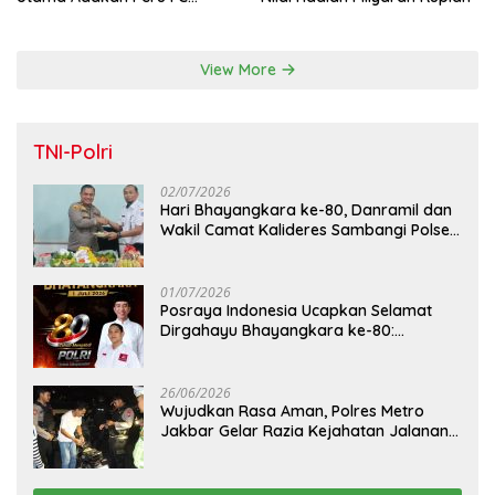
Internal Game
View More
TNI-Polri
02/07/2026
Hari Bhayangkara ke-80, Danramil dan
Wakil Camat Kalideres Sambangi Polsek
Kalideres
01/07/2026
Posraya Indonesia Ucapkan Selamat
Dirgahayu Bhayangkara ke-80:
Apresiasi Sinergitas Polri Menjaga
Kamtibmas
26/06/2026
Wujudkan Rasa Aman, Polres Metro
Jakbar Gelar Razia Kejahatan Jalanan
dan Patroli Mobile