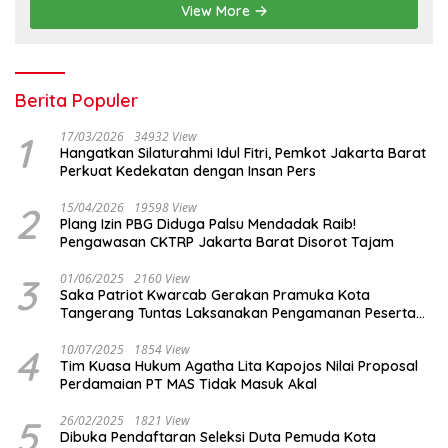
View More
Berita Populer
1
17/03/2026
34932 View
Hangatkan Silaturahmi Idul Fitri, Pemkot Jakarta Barat
Perkuat Kedekatan dengan Insan Pers
2
15/04/2026
19598 View
Plang Izin PBG Diduga Palsu Mendadak Raib!
Pengawasan CKTRP Jakarta Barat Disorot Tajam
3
01/06/2025
2160 View
Saka Patriot Kwarcab Gerakan Pramuka Kota
Tangerang Tuntas Laksanakan Pengamanan Peserta
Lomba Peh Cun
4
10/07/2025
1854 View
Tim Kuasa Hukum Agatha Lita Kapojos Nilai Proposal
Perdamaian PT MAS Tidak Masuk Akal
5
26/02/2025
1821 View
Dibuka Pendaftaran Seleksi Duta Pemuda Kota