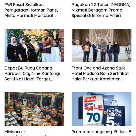
PWI Pusat Sesalkan
Rayakan 22 Tahun INFORMA,
Pernyataan Hotman Paris,
Nikmati Beragam Promo
Minta Hormati Martabat
Spesial di Informa Arteri
Wartawan dan
Pondok Indah
Kemerdekaan Pers
Depot Bu Rudy Cabang
Front One and Azana Style
Harbour City Nine Kantongi
Hotel Madura Raih Sertifikat
Sertifikat Halal, Target
Halal Perkuat Komitmen
Seluruh Outlet Bersertifikat!
Layani Wisatawan Muslim
Minisoccer
Promo berlangsung 19 Juni–5