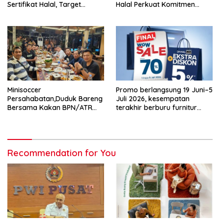
Sertifikat Halal, Target
Halal Perkuat Komitmen
Seluruh Outlet Bersertifikat!
Layani Wisatawan Muslim
Minisoccer
Promo berlangsung 19 Juni–5
Persahabatan,Duduk Bareng
Juli 2026, kesempatan
Bersama Kakan BPN/ATR
terakhir berburu furnitur
dan PWI Tangsel Perkokoh
berkualitas dengan harga
Solidaritas
terjangkau
Recommendation for You