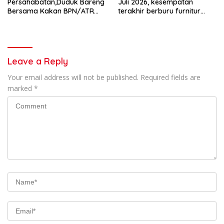
Persahabatan,Duduk Bareng
Juli 2026, kesempatan
Bersama Kakan BPN/ATR
terakhir berburu furnitur
dan PWI Tangsel Perkokoh
berkualitas dengan harga
Solidaritas
terjangkau
Leave a Reply
Your email address will not be published.
Required fields are
marked
*