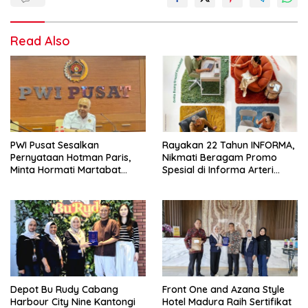
Read Also
PWI Pusat Sesalkan
Rayakan 22 Tahun INFORMA,
Pernyataan Hotman Paris,
Nikmati Beragam Promo
Minta Hormati Martabat
Spesial di Informa Arteri
Wartawan dan
Pondok Indah
Kemerdekaan Pers
Depot Bu Rudy Cabang
Front One and Azana Style
Harbour City Nine Kantongi
Hotel Madura Raih Sertifikat