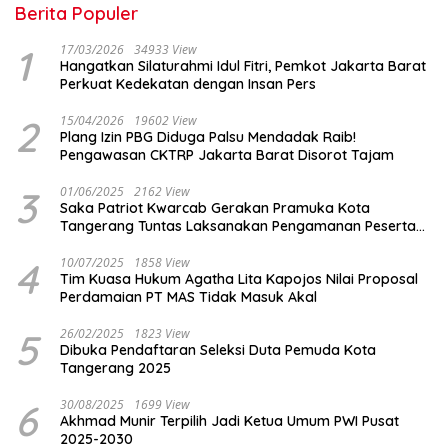
Berita Populer
1
17/03/2026
34933 View
Hangatkan Silaturahmi Idul Fitri, Pemkot Jakarta Barat
Perkuat Kedekatan dengan Insan Pers
2
15/04/2026
19602 View
Plang Izin PBG Diduga Palsu Mendadak Raib!
Pengawasan CKTRP Jakarta Barat Disorot Tajam
3
01/06/2025
2162 View
Saka Patriot Kwarcab Gerakan Pramuka Kota
Tangerang Tuntas Laksanakan Pengamanan Peserta
Lomba Peh Cun
4
10/07/2025
1858 View
Tim Kuasa Hukum Agatha Lita Kapojos Nilai Proposal
Perdamaian PT MAS Tidak Masuk Akal
5
26/02/2025
1823 View
Dibuka Pendaftaran Seleksi Duta Pemuda Kota
Tangerang 2025
6
30/08/2025
1699 View
Akhmad Munir Terpilih Jadi Ketua Umum PWI Pusat
2025-2030