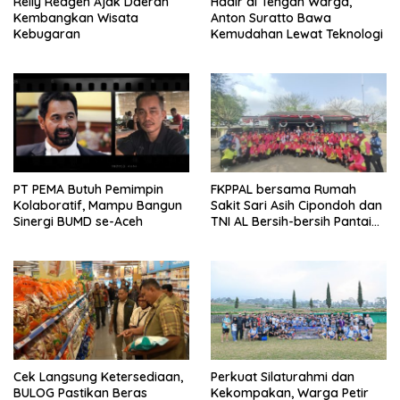
Relly Reagen Ajak Daerah
Hadir di Tengah Warga,
Kembangkan Wisata
Anton Suratto Bawa
Kebugaran
Kemudahan Lewat Teknologi
PT PEMA Butuh Pemimpin
FKPPAL bersama Rumah
Kolaboratif, Mampu Bangun
Sakit Sari Asih Cipondoh dan
Sinergi BUMD se-Aceh
TNI AL Bersih-bersih Pantai
Tanjung Kait
Cek Langsung Ketersediaan,
Perkuat Silaturahmi dan
BULOG Pastikan Beras
Kekompakan, Warga Petir