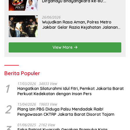
Dirgahayu Bhayangkara ke-80:
Apresiasi Sinergitas Polri Menjaga
Kamtibmas
26/06/2026
Wujudkan Rasa Aman, Polres Metro
Jakbar Gelar Razia Kejahatan Jalanan
dan Patroli Mobile
View More
Berita Populer
1
17/03/2026
34933 View
Hangatkan Silaturahmi Idul Fitri, Pemkot Jakarta Barat
Perkuat Kedekatan dengan Insan Pers
2
15/04/2026
19603 View
Plang Izin PBG Diduga Palsu Mendadak Raib!
Pengawasan CKTRP Jakarta Barat Disorot Tajam
3
01/06/2025
2162 View
Saka Patriot Kwarcab Gerakan Pramuka Kota