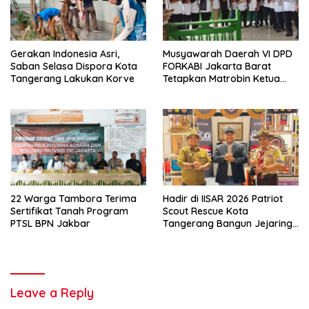
Gerakan Indonesia Asri,
Musyawarah Daerah VI DPD
Saban Selasa Dispora Kota
FORKABI Jakarta Barat
Tangerang Lakukan Korve
Tetapkan Matrobin Ketua
Forkabi Jakarta Barat
22 Warga Tambora Terima
Hadir di IISAR 2026 Patriot
Sertifikat Tanah Program
Scout Rescue Kota
PTSL BPN Jakbar
Tangerang Bangun Jejaring
di Tingkat Nasional
Leave a Reply