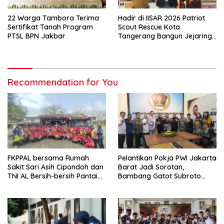
22 Warga Tambora Terima
Hadir di IISAR 2026 Patriot
Sertifikat Tanah Program
Scout Rescue Kota
PTSL BPN Jakbar
Tangerang Bangun Jejaring
di Tingkat Nasional
Recommendation for You
FKPPAL bersama Rumah
Pelantikan Pokja PWI Jakarta
Sakit Sari Asih Cipondoh dan
Barat Jadi Sorotan,
TNI AL Bersih-bersih Pantai
Bambang Gatot Subroto
Tanjung Kait
Ajak Wartawan Tetap
Independen dan
Berintegritas