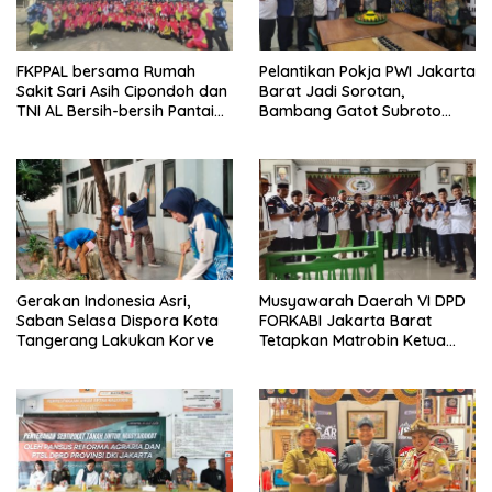
FKPPAL bersama Rumah
Pelantikan Pokja PWI Jakarta
Sakit Sari Asih Cipondoh dan
Barat Jadi Sorotan,
TNI AL Bersih-bersih Pantai
Bambang Gatot Subroto
Tanjung Kait
Ajak Wartawan Tetap
Independen dan
Berintegritas
Gerakan Indonesia Asri,
Musyawarah Daerah VI DPD
Saban Selasa Dispora Kota
FORKABI Jakarta Barat
Tangerang Lakukan Korve
Tetapkan Matrobin Ketua
Forkabi Jakarta Barat