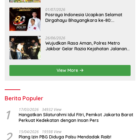
01/07/2026
Posraya Indonesia Ucapkan Selamat
Dirgahayu Bhayangkara ke-80:
Apresiasi Sinergitas Polri Menjaga
Kamtibmas
26/06/2026
Wujudkan Rasa Aman, Polres Metro
Jakbar Gelar Razia Kejahatan Jalanan
dan Patroli Mobile
View More
Berita Populer
1
17/03/2026
34932 View
Hangatkan Silaturahmi Idul Fitri, Pemkot Jakarta Barat
Perkuat Kedekatan dengan Insan Pers
2
15/04/2026
19598 View
Plang Izin PBG Diduga Palsu Mendadak Raib!