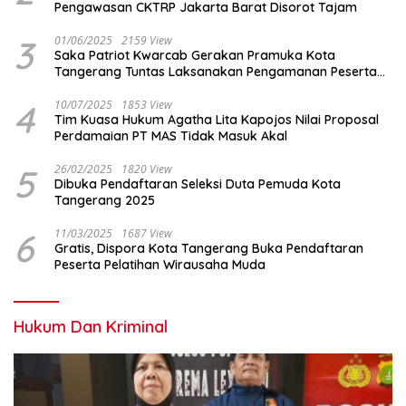
Pengawasan CKTRP Jakarta Barat Disorot Tajam
3
01/06/2025
2159 View
Saka Patriot Kwarcab Gerakan Pramuka Kota
Tangerang Tuntas Laksanakan Pengamanan Peserta
Lomba Peh Cun
4
10/07/2025
1853 View
Tim Kuasa Hukum Agatha Lita Kapojos Nilai Proposal
Perdamaian PT MAS Tidak Masuk Akal
5
26/02/2025
1820 View
Dibuka Pendaftaran Seleksi Duta Pemuda Kota
Tangerang 2025
6
11/03/2025
1687 View
Gratis, Dispora Kota Tangerang Buka Pendaftaran
Peserta Pelatihan Wirausaha Muda
Hukum Dan Kriminal