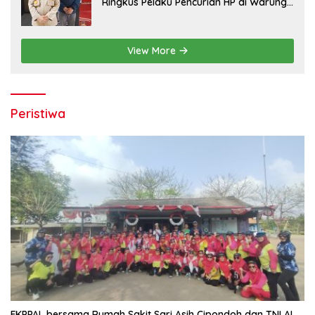
Ringkus Pelaku Pencurian HP di Warung
Madura
View More
Peristiwa
FKPPAL bersama Rumah Sakit Sari Asih Cipondoh dan TNI AL