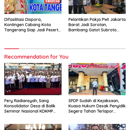
Difasilitasi Dispora,
Pelantikan Pokja PWI Jakarta
Kontingen Cabang Kota
Barat Jadi Sorotan,
Tangerang Siap Jadi Peserta
Bambang Gatot Subroto
Jambore Nasional XII/2026
Ajak Wartawan Tetap
Independen dan
Berintegritas
Recommendation for You
Fery Radiansyah, Sang
SPDP Sudah di Kejaksaan,
Konsolidator Desa di Balik
Kuasa Hukum Desak Penyidik
Seminar Nasional KDKMP
Segera Tahan Terlapor
Makassar
Kasus Pengeroyokan