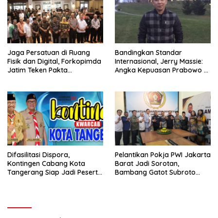
Jaga Persatuan di Ruang
Bandingkan Standar
Fisik dan Digital, Forkopimda
Internasional, Jerry Massie:
Jatim Teken Pakta
Angka Kepuasan Prabowo 51
Kesepahaman
Presen Tidak Meyakinkan
Difasilitasi Dispora,
Pelantikan Pokja PWI Jakarta
Kontingen Cabang Kota
Barat Jadi Sorotan,
Tangerang Siap Jadi Peserta
Bambang Gatot Subroto
Jambore Nasional XII/2026
Ajak Wartawan Tetap
Independen dan
Berintegritas