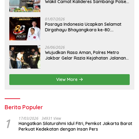
Wakil Camat Kalideres Sambangi Polsek
Kalideres
01/07/2026
Posraya Indonesia Ucapkan Selamat
Dirgahayu Bhayangkara ke-80:
Apresiasi Sinergitas Polri Menjaga
Kamtibmas
26/06/2026
Wujudkan Rasa Aman, Polres Metro
Jakbar Gelar Razia Kejahatan Jalanan
dan Patroli Mobile
View More
Berita Populer
1
17/03/2026
34931 View
Hangatkan Silaturahmi Idul Fitri, Pemkot Jakarta Barat
Perkuat Kedekatan dengan Insan Pers