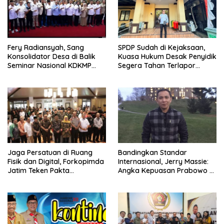
Fery Radiansyah, Sang
SPDP Sudah di Kejaksaan,
Konsolidator Desa di Balik
Kuasa Hukum Desak Penyidik
Seminar Nasional KDKMP
Segera Tahan Terlapor
Makassar
Kasus Pengeroyokan
Jaga Persatuan di Ruang
Bandingkan Standar
Fisik dan Digital, Forkopimda
Internasional, Jerry Massie:
Jatim Teken Pakta
Angka Kepuasan Prabowo 51
Kesepahaman
Presen Tidak Meyakinkan