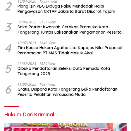
2
15/04/2026
19597 View
Plang Izin PBG Diduga Palsu Mendadak Raib!
Pengawasan CKTRP Jakarta Barat Disorot Tajam
3
01/06/2025
2157 View
Saka Patriot Kwarcab Gerakan Pramuka Kota
Tangerang Tuntas Laksanakan Pengamanan Peserta
Lomba Peh Cun
4
10/07/2025
1848 View
Tim Kuasa Hukum Agatha Lita Kapojos Nilai Proposal
Perdamaian PT MAS Tidak Masuk Akal
5
26/02/2025
1820 View
Dibuka Pendaftaran Seleksi Duta Pemuda Kota
Tangerang 2025
6
11/03/2025
1687 View
Gratis, Dispora Kota Tangerang Buka Pendaftaran
Peserta Pelatihan Wirausaha Muda
Hukum Dan Kriminal