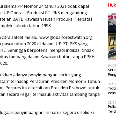
Huk
ui skema PP Nomor 24 tahun 2021 tidak dapat
na IUP Operasi Produksi PT. PKS mengandung
setelah BATB Kawasan Hutan Produksi Terbatas
mplek Lalindu tahun 1993.
itra satelit melalui www.globalforestwatch.org
 pasca tahun 2020 di dalam IUP PT. PKS yang
L. Sehingga berpotensi menjadi indikasi tindak
ivitas tambang dalam Kawasan hutan tanpa PPKH
020.
04/0
SPDP
njukkan adanya penyimpangan serius yang
Peny
Pen
atan” terhadap Peraturan Presiden Nomor 5 Tahun
31/0
. Perpres itu diterbitkan Presiden Prabowo untuk
Tiga
Polis
 secara ilegal, termasuk aktivitas tambang tanpa
28/0
Poli
Terd
gaan penyimpangan ini harus segera diselidiki.