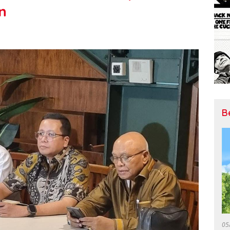
n
B
05