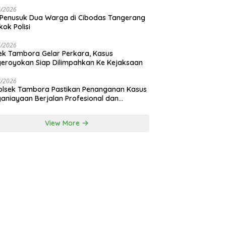
nan Bali
7/2026
 Penusuk Dua Warga di Cibodas Tangerang
kok Polisi
7/2026
ek Tambora Gelar Perkara, Kasus
eroyokan Siap Dilimpahkan Ke Kejaksaan
7/2026
lsek Tambora Pastikan Penanganan Kasus
aniayaan Berjalan Profesional dan
nsparan
View More