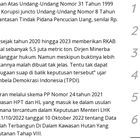
1
han Atas Undang-Undang Nomor 31 Tahun 1999
a Korupsi juncto Undang-Undang Nomor 8 Tahun
tasan Tindak Pidana Pencucian Uang, senilai Rp.
2
a sejak tahun 2020 hingga 2023 memberikan RKAB
3
al sebanyak 5,5 juta metric ton. Dirjen Minerba
elanggar hukum. Namun meskipun buktinya lebih
kannya malah dibuat tak jelas. Tentu tak dapat
4
dugaan suap di balik keputusan tersebut” ujar
mbela Demokrasi Indonesia (TPDI).
5
uran melalui skema PP Nomor 24 tahun 2021
awasan HPT dan HL yang masuk ke dalam usulan
imana tercantum dalam Keputusan Menteri LHK
6
10/2022 tanggal 10 Oktober 2022 tentang Data
elah Terbangun Di Dalam Kawasan Hutan Yang
utanan Tahap VIII.