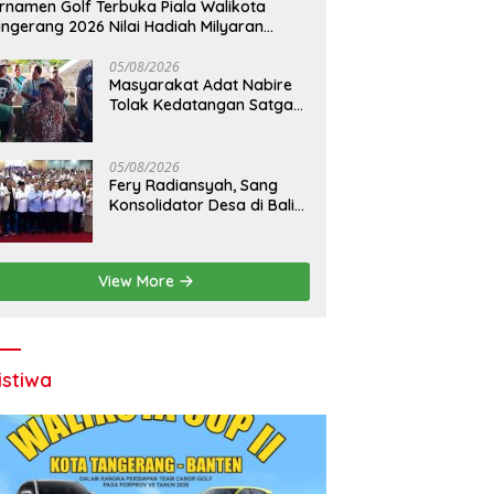
rnamen Golf Terbuka Piala Walikota
ngerang 2026 Nilai Hadiah Milyaran
piah
05/08/2026
Masyarakat Adat Nabire
Tolak Kedatangan Satgas
PKH
05/08/2026
Fery Radiansyah, Sang
Konsolidator Desa di Balik
Seminar Nasional KDKMP
Makassar
View More
istiwa