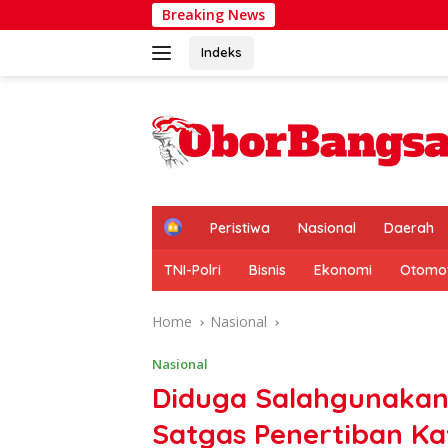
Skip
Breaking News
Turnamen Go
to
content
Indeks
H
Peristiwa
Nasional
Daerah
o
m
TNI-Polri
Bisnis
Ekonomi
Otomot
e
Home
Nasional
Nasional
Diduga Salahgunaka
Satgas Penertiban K