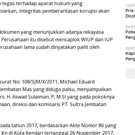
Taba
ih tegas terhadap aparat hukum yang
12/0
iarkan, integritas pemberantasan korupsi akan
Pria
Dico
09/0
dokumen yang menunjukkan adanya rekayasa
Pols
Peng
. Perusahaan itu disebut mencaplok WIUP dan IUP
rusahaan lama sudah dinyatakan pailit oleh
06/0
Kapo
Peng
Tra
 surat No: 108/SJM/X/2011, Michael Eduard
 Jembatan Mas yang diduga palsu, menyampaikan
. H. Aswad Sulaiman. P, M.SI yang pada pokoknya
n, direksi dan komisaris PT. Sultra Jembatan
an pada tahun 2017, berdasarkan Akte Nomor 86 yang
M.Kn di Kota Kendari tertanggal 26 Nopember 2017,