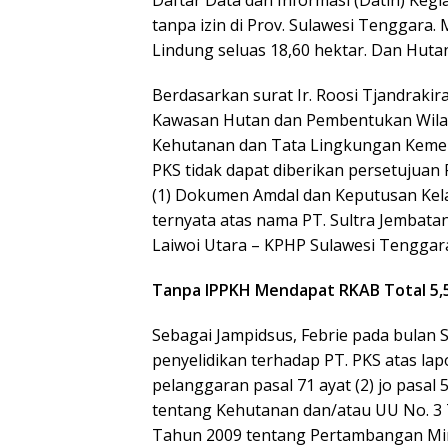
Daftar Data dan Informasi (Datin) Ke
tanpa izin di Prov. Sulawesi Tenggara.
Lindung seluas 18,60 hektar. Dan Huta
Berdasarkan surat Ir. Roosi Tjandraki
Kawasan Hutan dan Pembentukan Wilay
Kehutanan dan Tata Lingkungan Kemen
PKS tidak dapat diberikan persetujua
(1) Dokumen Amdal dan Keputusan Kel
ternyata atas nama PT. Sultra Jembata
Laiwoi Utara – KPHP Sulawesi Tenggara 
Tanpa IPPKH Mendapat RKAB Total 5,5
Sebagai Jampidsus, Febrie pada bulan
penyelidikan terhadap PT. PKS atas l
pelanggaran pasal 71 ayat (2) jo pasal
tentang Kehutanan dan/atau UU No. 3
Tahun 2009 tentang Pertambangan Mi