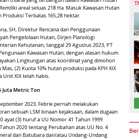
giatan Usaha yang terbangun dalam Kawasan Hutan
T
 Memiliki areal seluas 218 Ha. Masuk Kawasan Hutan
n Produksi Terbatas 165,28 hektar.
rana, SH, Direktur Rencana dan Penggunaan
ah Pengelolaan Hutan, Dirjen Planologi
terian Kehutanan, tanggal 29 Agustus 2023, PT
n Pengunaan Kawasan Hutan, dengan alasan hukum:
ayakan Lingkungan atas koordinat yang dimohon
n Mas, (2) Kuota 10% hutan produksi pada KPH XIX
Unit XIX telah habis.
 Juta Metric Ton
 September 2023, Febrie pernah melakukan
aporan sebuah LSM binaan kejaksaan, dalam dugaan
 50 ayat (3) huruf a UU Nomor 41 Tahun 1999
 Tahun 2020 tentang Perubahan atas UU No. 4
Ber
neral dan Batubara dan/atau Undang-Undang