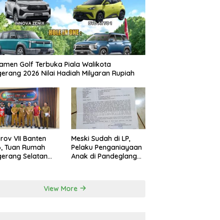
amen Golf Terbuka Piala Walikota
erang 2026 Nilai Hadiah Milyaran Rupiah
rov VII Banten
Meski Sudah di LP,
6, Tuan Rumah
Pelaku Penganiayaan
erang Selatan
Anak di Pandeglang
 Pakai Venue
Belum Ditahan
a Tangerang
View More