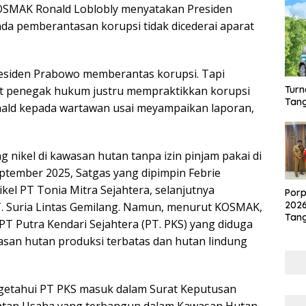
KOSMAK Ronald Loblobly menyatakan Presiden
da pemberantasan korupsi tidak dicederai aparat
siden Prabowo memberantas korupsi. Tapi
Turn
abat penegak hukum justru mempraktikkan korupsi
Tang
nald kepada wartawan usai meyampaikan laporan,
ikel di kawasan hutan tanpa izin pinjam pakai di
ptember 2025, Satgas yang dipimpin Febrie
kel PT Tonia Mitra Sejahtera, selanjutnya
Porp
202
. Suria Lintas Gemilang. Namun, menurut KOSMAK,
Tang
PT Putra Kendari Sejahtera (PT. PKS) yang diduga
Akan
san hutan produksi terbatas dan hutan lindung
Kot
ngetahui PT PKS masuk dalam Surat Keputusan