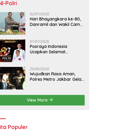
NI-Polri
02/07/2026
Hari Bhayangkara ke-80,
Danramil dan Wakil Camat
Kalideres Sambangi Polsek
Kalideres
01/07/2026
Posraya Indonesia
Ucapkan Selamat
Dirgahayu Bhayangkara
ke-80: Apresiasi Sinergitas
Polri Menjaga Kamtibmas
26/06/2026
Wujudkan Rasa Aman,
Polres Metro Jakbar Gelar
Razia Kejahatan Jalanan
dan Patroli Mobile
View More
ita Populer