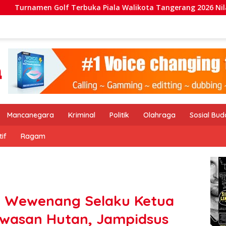
lf Terbuka Piala Walikota Tangerang 2026 Nilai Hadiah Milya
Mancanegara
Kriminal
Politik
Olahraga
Sosial Bu
if
Ragam
n Wewenang Selaku Ketua
awasan Hutan, Jampidsus