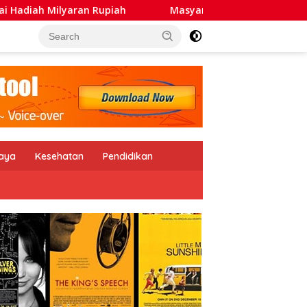
ran Rupiah
Masyarakat Adat Nabire Tolak Kedatangan
daya
Kesehatan
Pendidikan