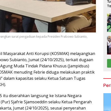
Tu
Ta
Ru
layangkan surat pengaduan kepada Presiden Prabowo Subianto,
ipil Masyarakat Anti Korupsi (KOSMAK) melayangkan
wo Subianto, Jumat (24/10/2025), terkait dugaan
Agung Muda Tindak Pidana Khusus (Jampidsus)
KOSMAK menuding Febrie diduga melakukan praktik
” dalam kapasitas selaku Ketua Satuan Tugas
H).
Per
 itu diserahkan langsung ke Istana Negara
(Pur) Sjafrie Sjamsoeddin selaku Ketua Pengarah
akarta, Jumat (24/10/2025), seusai penyerahan