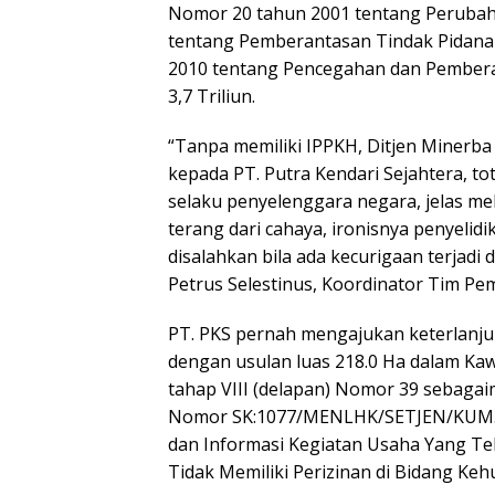
Nomor 20 tahun 2001 tentang Peruba
tentang Pemberantasan Tindak Pidan
2010 tentang Pencegahan dan Pemberan
3,7 Triliun.
“Tanpa memiliki IPPKH, Ditjen Minerb
kepada PT. Putra Kendari Sejahtera, tot
selaku penyelenggara negara, jelas m
terang dari cahaya, ironisnya penyelidi
disalahkan bila ada kecurigaan terjadi 
Petrus Selestinus, Koordinator Tim Pe
PT. PKS pernah mengajukan keterlanj
dengan usulan luas 218.0 Ha dalam K
tahap VIII (delapan) Nomor 39 sebaga
Nomor SK:1077/MENLHK/SETJEN/KUM.1/
dan Informasi Kegiatan Usaha Yang T
Tidak Memiliki Perizinan di Bidang Keh