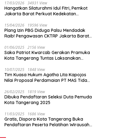
17/03/2026
34931 View
Hangatkan Silaturahmi Idul Fitri, Pemkot
Jakarta Barat Perkuat Kedekatan
dengan Insan Pers
15/04/2026
19596 View
Plang Izin PBG Diduga Palsu Mendadak
Raib! Pengawasan CKTRP Jakarta Barat
Disorot Tajam
01/06/2025
2156 View
Saka Patriot Kwarcab Gerakan Pramuka
Kota Tangerang Tuntas Laksanakan
Pengamanan Peserta Lomba Peh Cun
10/07/2025
1848 View
Tim Kuasa Hukum Agatha Lita Kapojos
Nilai Proposal Perdamaian PT MAS Tidak
Masuk Akal
26/02/2025
1819 View
Dibuka Pendaftaran Seleksi Duta Pemuda
Kota Tangerang 2025
11/03/2025
1686 View
Gratis, Dispora Kota Tangerang Buka
Pendaftaran Peserta Pelatihan Wirausaha
Muda