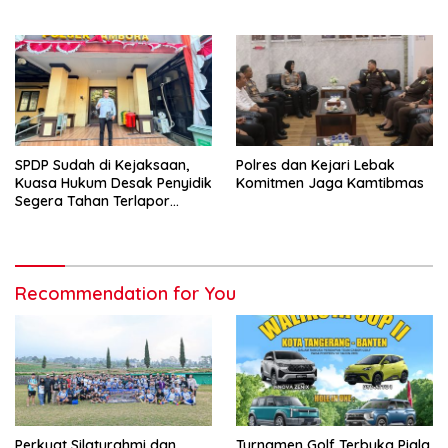
Kota Tangerang
SPDP Sudah di Kejaksaan,
Polres dan Kejari Lebak
Kuasa Hukum Desak Penyidik
Komitmen Jaga Kamtibmas
Segera Tahan Terlapor
Kasus Pengeroyokan
Recommendation for You
Perkuat Silaturahmi dan
Turnamen Golf Terbuka Piala