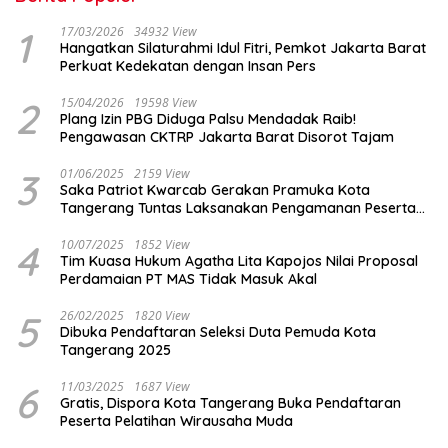
1
17/03/2026
34932 View
Hangatkan Silaturahmi Idul Fitri, Pemkot Jakarta Barat
Perkuat Kedekatan dengan Insan Pers
2
15/04/2026
19598 View
Plang Izin PBG Diduga Palsu Mendadak Raib!
Pengawasan CKTRP Jakarta Barat Disorot Tajam
3
01/06/2025
2159 View
Saka Patriot Kwarcab Gerakan Pramuka Kota
Tangerang Tuntas Laksanakan Pengamanan Peserta
Lomba Peh Cun
4
10/07/2025
1852 View
Tim Kuasa Hukum Agatha Lita Kapojos Nilai Proposal
Perdamaian PT MAS Tidak Masuk Akal
5
26/02/2025
1820 View
Dibuka Pendaftaran Seleksi Duta Pemuda Kota
Tangerang 2025
6
11/03/2025
1687 View
Gratis, Dispora Kota Tangerang Buka Pendaftaran
Peserta Pelatihan Wirausaha Muda