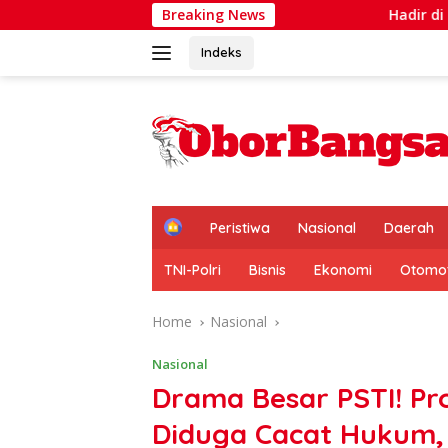
Skip
Breaking News
Hadir di Tengah Warga,
to
content
Indeks
H
Peristiwa
Nasional
Daerah
o
m
TNI-Polri
Bisnis
Ekonomi
Otomot
e
Home
Nasional
Nasional
Drama Besar PSTI! Pr
Diduga Cacat Hukum,