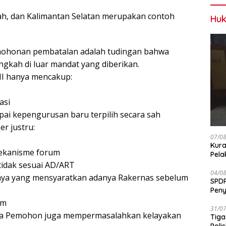
ah, dan Kalimantan Selatan merupakan contoh
Huk
rmohonan pembatalan adalah tudingan bahwa
ngkah di luar mandat yang diberikan.
I hanya mencakup:
asi
pai kepengurusan baru terpilih secara sah
r justru:
07/0
Kura
mekanisme forum
Pela
tidak sesuai AD/ART
04/0
nya yang mensyaratkan adanya Rakernas sebelum
SPDP
Peny
Pen
um
31/0
ra Pemohon juga mempermasalahkan kelayakan
Tiga