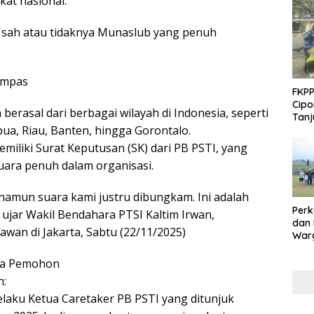
kat nasional.
 sah atau tidaknya Munaslub yang penuh
ampas
FKPP
Cipo
erasal dari berbagai wilayah di Indonesia, seperti
Tanj
ua, Riau, Banten, hingga Gorontalo.
iliki Surat Keputusan (SK) dari PB PSTI, yang
ara penuh dalam organisasi.
 namun suara kami justru dibungkam. Ini adalah
Perk
” ujar Wakil Bendahara PTSI Kaltim Irwan,
dan
wan di Jakarta, Sabtu (22/11/2025)
Warg
Adak
Inte
ra Pemohon
n:
elaku Ketua Caretaker PB PSTI yang ditunjuk