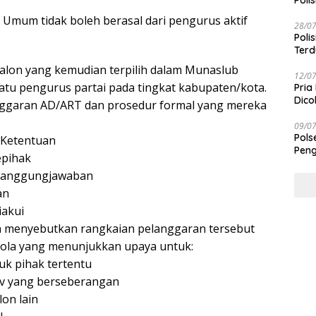
Polis
Umum tidak boleh berasal dari pengurus aktif
28/0
Poli
Terd
Taba
on yang kemudian terpilih dalam Munaslub
12/0
atu pengurus partai pada tingkat kabupaten/kota.
Pria
Dico
ggaran AD/ART dan prosedur formal yang mereka
09/0
Pols
 Ketentuan
Peng
epihak
rtanggungjawaban
an
iakui
menyebutkan rangkaian pelanggaran tersebut
pola yang menunjukkan upaya untuk:
k pihak tertentu
v yang berseberangan
on lain