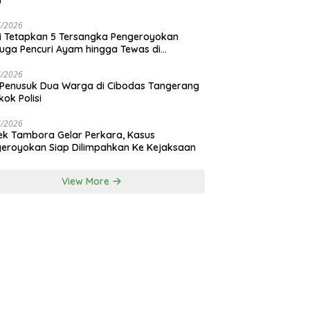
i
7/2026
si Tetapkan 5 Tersangka Pengeroyokan
uga Pencuri Ayam hingga Tewas di
nan Bali
7/2026
 Penusuk Dua Warga di Cibodas Tangerang
kok Polisi
7/2026
ek Tambora Gelar Perkara, Kasus
eroyokan Siap Dilimpahkan Ke Kejaksaan
View More