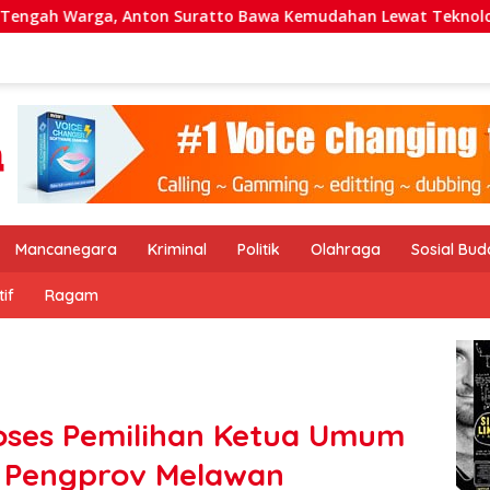
 Anton Suratto Bawa Kemudahan Lewat Teknologi
PT P
Mancanegara
Kriminal
Politik
Olahraga
Sosial Bu
if
Ragam
oses Pemilihan Ketua Umum
 Pengprov Melawan