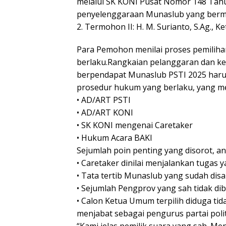
melalui SK KONI Pusat Nomor 148 Tahu
penyelenggaraan Munaslub yang berm
2. Termohon II: H. M. Surianto, S.Ag., 
Para Pemohon menilai proses pemiliha
berlaku.Rangkaian pelanggaran dan k
berpendapat Munaslub PSTI 2025 harus 
prosedur hukum yang berlaku, yang mel
• AD/ART PSTI
• AD/ART KONI
• SK KONI mengenai Caretaker
• Hukum Acara BAKI
Sejumlah poin penting yang disorot, ant
• Caretaker dinilai menjalankan tugas
• Tata tertib Munaslub yang sudah disa
• Sejumlah Pengprov yang sah tidak dib
• Calon Ketua Umum terpilih diduga t
menjabat sebagai pengurus partai polit