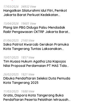
17/03/2026
34932 View
Hangatkan Silaturahmi Idul Fitri, Pemkot
Jakarta Barat Perkuat Kedekatan
dengan Insan Pers
15/04/2026
19601 View
Plang Izin PBG Diduga Palsu Mendadak
Raib! Pengawasan CKTRP Jakarta Barat
Disorot Tajam
01/06/2025
2160 View
Saka Patriot Kwarcab Gerakan Pramuka
Kota Tangerang Tuntas Laksanakan
Pengamanan Peserta Lomba Peh Cun
10/07/2025
1857 View
Tim Kuasa Hukum Agatha Lita Kapojos
Nilai Proposal Perdamaian PT MAS Tidak
Masuk Akal
26/02/2025
1821 View
Dibuka Pendaftaran Seleksi Duta Pemuda
Kota Tangerang 2025
11/03/2025
1688 View
Gratis, Dispora Kota Tangerang Buka
Pendaftaran Peserta Pelatihan Wirausaha
Muda