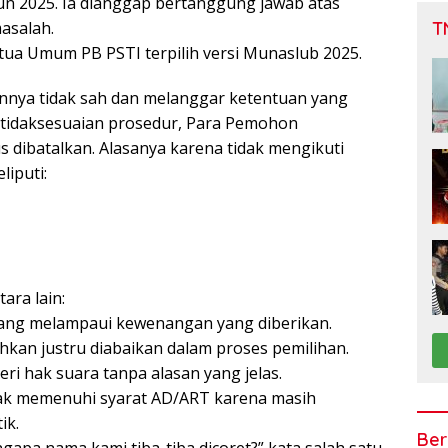
n 2025. Ia dianggap bertanggung jawab atas
T
asalah.
Ketua Umum PB PSTI terpilih versi Munaslub 2025.
nnya tidak sah dan melanggar ketentuan yang
etidaksesuaian prosedur, Para Pemohon
dibatalkan. Alasanya karena tidak mengikuti
iputi:
ara lain:
 yang melampaui kewenangan yang diberikan.
hkan justru diabaikan dalam proses pemilihan.
eri hak suara tanpa alasan yang jelas.
idak memenuhi syarat AD/ART karena masih
ik.
Ber