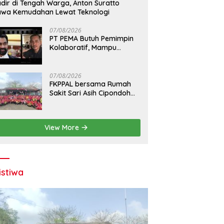
dir di Tengah Warga, Anton Suratto
wa Kemudahan Lewat Teknologi
07/08/2026
PT PEMA Butuh Pemimpin
Kolaboratif, Mampu
Bangun Sinergi BUMD se-
Aceh
07/08/2026
FKPPAL bersama Rumah
Sakit Sari Asih Cipondoh
dan TNI AL Bersih-bersih
Pantai Tanjung Kait
View More
istiwa