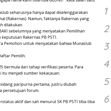
ngapa nama kami tiba-tiba dicoret?” kata salah satu
1
lub seharusnya hanya dapat diselenggarakan
ional (Rakernas). Namun, faktanya Rakernas yang
 dilakukan.
2
BAKI sebelumnya yang menyatakan Pemilihan
 keputusan Rakernas PB PSTI.
3
 para Pemohon untuk menyatakan bahwa Munaslub
aftar Pemilih.
4
 bermula dari tahap verifikasi peserta. Para
 itu menjadi sumber kekacauan.
5
 sidang paripurna pertama, justru diubah
a persetujuan forum.
6
status aktif dan sah menurut SK PB PSTI tiba-tiba