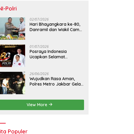
NI-Polri
02/07/2026
Hari Bhayangkara ke-80,
Danramil dan Wakil Camat
Kalideres Sambangi Polsek
Kalideres
01/07/2026
Posraya Indonesia
Ucapkan Selamat
Dirgahayu Bhayangkara
ke-80: Apresiasi Sinergitas
Polri Menjaga Kamtibmas
26/06/2026
Wujudkan Rasa Aman,
Polres Metro Jakbar Gelar
Razia Kejahatan Jalanan
dan Patroli Mobile
View More
ita Populer