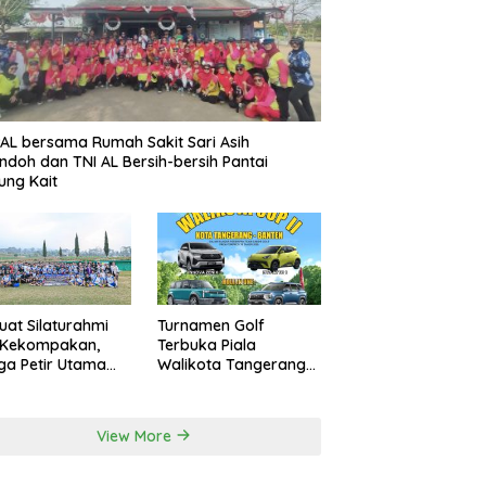
AL bersama Rumah Sakit Sari Asih
ndoh dan TNI AL Bersih-bersih Pantai
ung Kait
uat Silaturahmi
Turnamen Golf
 Kekompakan,
Terbuka Piala
a Petir Utama
Walikota Tangerang
an Peru FC
2026 Nilai Hadiah
rnal Game
Milyaran Rupiah
View More