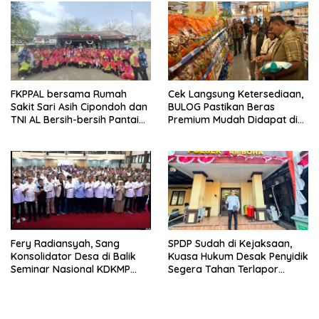
FKPPAL bersama Rumah
Cek Langsung Ketersediaan,
Sakit Sari Asih Cipondoh dan
BULOG Pastikan Beras
TNI AL Bersih-bersih Pantai
Premium Mudah Didapat di
Tanjung Kait
Pasar
Fery Radiansyah, Sang
SPDP Sudah di Kejaksaan,
Konsolidator Desa di Balik
Kuasa Hukum Desak Penyidik
Seminar Nasional KDKMP
Segera Tahan Terlapor
Makassar
Kasus Pengeroyokan