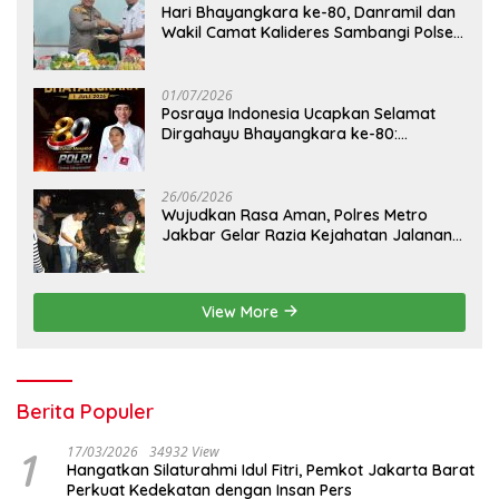
Hari Bhayangkara ke-80, Danramil dan
Wakil Camat Kalideres Sambangi Polsek
Kalideres
01/07/2026
Posraya Indonesia Ucapkan Selamat
Dirgahayu Bhayangkara ke-80:
Apresiasi Sinergitas Polri Menjaga
Kamtibmas
26/06/2026
Wujudkan Rasa Aman, Polres Metro
Jakbar Gelar Razia Kejahatan Jalanan
dan Patroli Mobile
View More
Berita Populer
1
17/03/2026
34932 View
Hangatkan Silaturahmi Idul Fitri, Pemkot Jakarta Barat
Perkuat Kedekatan dengan Insan Pers