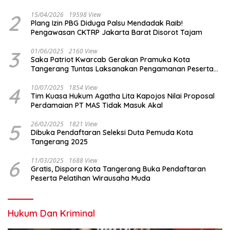
2
15/04/2026
19598 View
Plang Izin PBG Diduga Palsu Mendadak Raib!
Pengawasan CKTRP Jakarta Barat Disorot Tajam
3
01/06/2025
2160 View
Saka Patriot Kwarcab Gerakan Pramuka Kota
Tangerang Tuntas Laksanakan Pengamanan Peserta
Lomba Peh Cun
4
10/07/2025
1854 View
Tim Kuasa Hukum Agatha Lita Kapojos Nilai Proposal
Perdamaian PT MAS Tidak Masuk Akal
5
26/02/2025
1821 View
Dibuka Pendaftaran Seleksi Duta Pemuda Kota
Tangerang 2025
6
11/03/2025
1688 View
Gratis, Dispora Kota Tangerang Buka Pendaftaran
Peserta Pelatihan Wirausaha Muda
Hukum Dan Kriminal