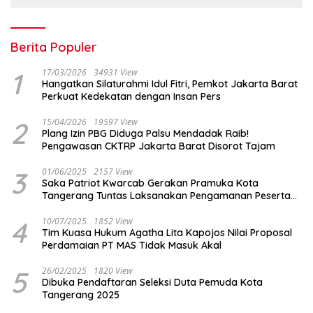
Berita Populer
1
17/03/2026
34931 View
Hangatkan Silaturahmi Idul Fitri, Pemkot Jakarta Barat
Perkuat Kedekatan dengan Insan Pers
2
15/04/2026
19597 View
Plang Izin PBG Diduga Palsu Mendadak Raib!
Pengawasan CKTRP Jakarta Barat Disorot Tajam
3
01/06/2025
2157 View
Saka Patriot Kwarcab Gerakan Pramuka Kota
Tangerang Tuntas Laksanakan Pengamanan Peserta
Lomba Peh Cun
4
10/07/2025
1852 View
Tim Kuasa Hukum Agatha Lita Kapojos Nilai Proposal
Perdamaian PT MAS Tidak Masuk Akal
5
26/02/2025
1820 View
Dibuka Pendaftaran Seleksi Duta Pemuda Kota
Tangerang 2025