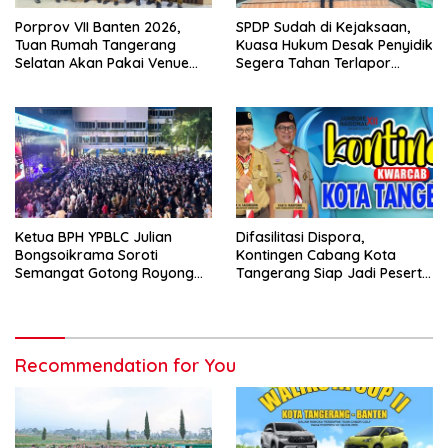
Porprov VII Banten 2026,
SPDP Sudah di Kejaksaan,
Tuan Rumah Tangerang
Kuasa Hukum Desak Penyidik
Selatan Akan Pakai Venue
Segera Tahan Terlapor
Kota Tangerang
Kasus Pengeroyokan
Ketua BPH YPBLC Julian
Difasilitasi Dispora,
Bongsoikrama Soroti
Kontingen Cabang Kota
Semangat Gotong Royong
Tangerang Siap Jadi Peserta
Lintas Prodi
Jambore Nasional XII/2026
Recommendation for You