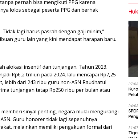
r tanpa pernah bisa mengikuti PPG karena
rnya lolos sebagai peserta PPG dan berhak
Huk
 Tidak lagi harus pasrah dengan gaji minim,”
 ribuan guru lain yang kini mendapat harapan baru.
ah alokasi insentif dan tunjangan. Tahun 2023,
njadi Rp6,2 triliun pada 2024, lalu mencapai Rp7,25
t, lebih dari 243 ribu guru non-ASN Raudhatul
07/0
Kura
ima tunjangan tetap Rp250 ribu per bulan atau
Pela
04/0
i memberi sinyal penting, negara mulai mengurangi
SPDP
Peny
ASN. Guru honorer tidak lagi sepenuhnya
Pen
akat, melainkan memiliki pengakuan formal dari
31/0
Tiga