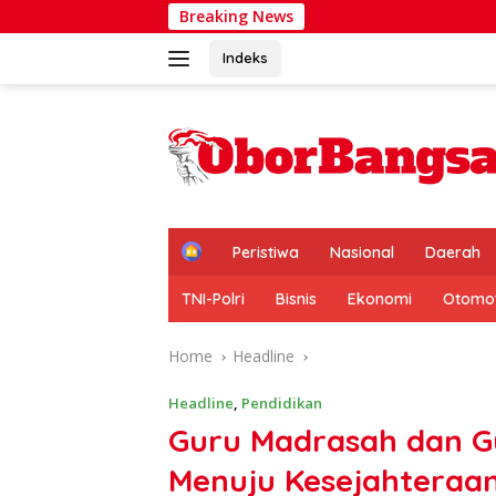
Skip
Breaking News
PERWAK
to
content
Indeks
H
Peristiwa
Nasional
Daerah
o
m
TNI-Polri
Bisnis
Ekonomi
Otomot
e
Home
Headline
Headline
,
Pendidikan
Guru Madrasah dan G
Menuju Kesejahteraa