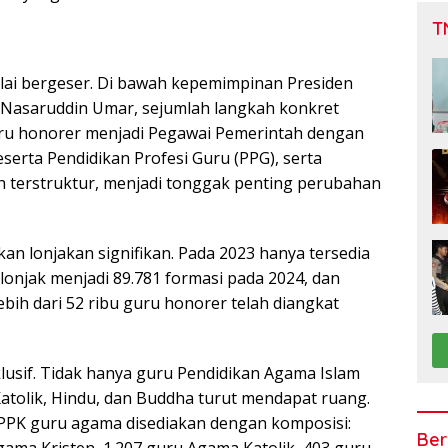
T
ulai bergeser. Di bawah kepemimpinan Presiden
Nasaruddin Umar, sejumlah langkah konkret
uru honorer menjadi Pegawai Pemerintah dengan
eserta Pendidikan Profesi Guru (PPG), serta
ih terstruktur, menjadi tonggak penting perubahan
n lonjakan signifikan. Pada 2023 hanya tersedia
lonjak menjadi 89.781 formasi pada 2024, dan
bih dari 52 ribu guru honorer telah diangkat
nklusif. Tidak hanya guru Pendidikan Agama Islam
 Katolik, Hindu, dan Buddha turut mendapat ruang.
 PPPK guru agama disediakan dengan komposisi:
Ber
gama Kristen, 1.207 guru Agama Katolik, 403 guru