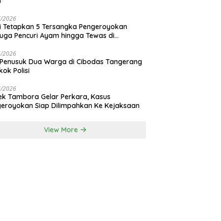
i
7/2026
si Tetapkan 5 Tersangka Pengeroyokan
uga Pencuri Ayam hingga Tewas di
nan Bali
7/2026
 Penusuk Dua Warga di Cibodas Tangerang
kok Polisi
7/2026
ek Tambora Gelar Perkara, Kasus
eroyokan Siap Dilimpahkan Ke Kejaksaan
View More