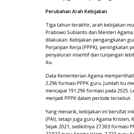
Perubahan Arah Kebijakan
Tiga tahun terakhir, arah kebijakan m
Prabowo Subianto dan Menteri Agama 
dilakukan. Kebijakan pengangkatan g
Perjanjian Kerja (PPPK), peningkatan p
penyaluran insentif dan tunjangan leb
itu.
Data Kementerian Agama memperlihatka
2.296 formasi PPPK guru. Jumlah itu me
mencapai 191.296 formasi pada 2025. Le
menjadi PPPK dalam periode tersebut.
Yang menarik, kebijakan ini bersifat i
(PAI), tetapi juga guru Agama Kristen,
Sejak 2021, sedikitnya 27.303 formasi
22.927 guru Agama Islam, 2.727 guru A