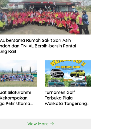
AL bersama Rumah Sakit Sari Asih
ndoh dan TNI AL Bersih-bersih Pantai
ung Kait
uat Silaturahmi
Turnamen Golf
 Kekompakan,
Terbuka Piala
a Petir Utama
Walikota Tangerang
an Peru FC
2026 Nilai Hadiah
rnal Game
Milyaran Rupiah
View More