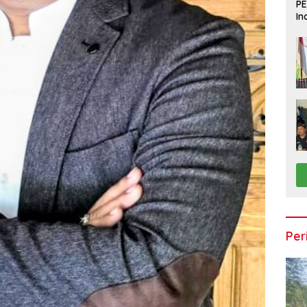
PE
In
Du
Per