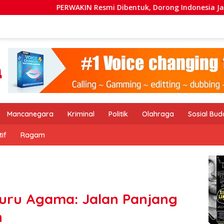
IN Resmi Dibentuk, Dorong Indonesia Jadi Destinasi Wisata K
Mancanegara
Kriminal
Politik
Olahraga
Sosial Bu
if
Ragam
uru Agama: Jalan Panjang
n