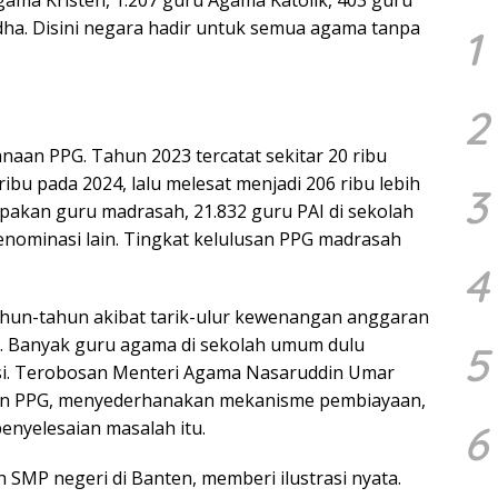
a. Disini negara hadir untuk semua agama tanpa
1
2
naan PPG. Tahun 2023 tercatat sekitar 20 ribu
ibu pada 2024, lalu melesat menjadi 206 ribu lebih
3
upakan guru madrasah, 21.832 guru PAI di sekolah
enominasi lain. Tingkat kelulusan PPG madrasah
4
ahun-tahun akibat tarik-ulur kewenangan anggaran
. Banyak guru agama di sekolah umum dulu
5
asi. Terobosan Menteri Agama Nasaruddin Umar
n PPG, menyederhanakan mekanisme pembiayaan,
enyelesaian masalah itu.
6
h SMP negeri di Banten, memberi ilustrasi nyata.