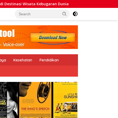
ebugaran Dunia
Relly Reagen Ajak Daerah Kembangkan 
daya
Kesehatan
Pendidikan