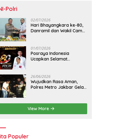
NI-Polri
02/07/2026
Hari Bhayangkara ke-80,
Danramil dan Wakil Camat
Kalideres Sambangi Polsek
Kalideres
01/07/2026
Posraya Indonesia
Ucapkan Selamat
Dirgahayu Bhayangkara
ke-80: Apresiasi Sinergitas
Polri Menjaga Kamtibmas
26/06/2026
Wujudkan Rasa Aman,
Polres Metro Jakbar Gelar
Razia Kejahatan Jalanan
dan Patroli Mobile
View More
ita Populer