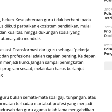
Polis
28/0
Poli
Terd
 belum. Kesejahteraan guru tidak berhenti pada
Taba
us diikuti perbaikan ekosistem pendidikan, mulai
12/0
Pria
dan kualitas, hingga dukungan sosial yang
Dico
utama yaitu mendidik.
09/0
Pols
siasi. Transformasi dari guru sebagai “pekerja
Peng
dan profesional adalah capaian penting. Ke depan,
an menjadi kunci. Jangan sampai peningkatan
 program sesaat, melainkan harus berlanjut
g.
guru bukan semata-mata soal gaji, tunjangan, atau
rmatan terhadap martabat profesi yang menjadi
adrasah dan guru agama telah lama mengabdikan