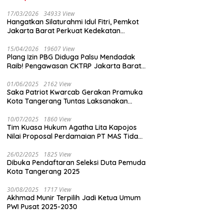
17/03/2026
34933 View
Hangatkan Silaturahmi Idul Fitri, Pemkot
Jakarta Barat Perkuat Kedekatan
dengan Insan Pers
15/04/2026
19607 View
Plang Izin PBG Diduga Palsu Mendadak
Raib! Pengawasan CKTRP Jakarta Barat
Disorot Tajam
01/06/2025
2162 View
Saka Patriot Kwarcab Gerakan Pramuka
Kota Tangerang Tuntas Laksanakan
Pengamanan Peserta Lomba Peh Cun
10/07/2025
1860 View
Tim Kuasa Hukum Agatha Lita Kapojos
Nilai Proposal Perdamaian PT MAS Tidak
Masuk Akal
26/02/2025
1825 View
Dibuka Pendaftaran Seleksi Duta Pemuda
Kota Tangerang 2025
30/08/2025
1717 View
Akhmad Munir Terpilih Jadi Ketua Umum
PWI Pusat 2025-2030