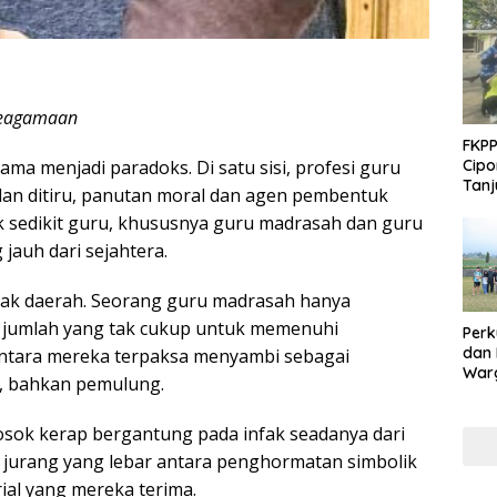
 Keagamaan
FKPP
ama menjadi paradoks. Di satu sisi, profesi guru
Cipo
Tanj
 lan ditiru, panutan moral dan agen pembentuk
tak sedikit guru, khususnya guru madrasah dan guru
jauh dari sejahtera.
nyak daerah. Seorang guru madrasah hanya
, jumlah yang tak cukup untuk memenuhi
Perk
dan
antara mereka terpaksa menyambi sebagai
Warg
l, bahkan pemulung.
Adak
Inte
losok kerap bergantung pada infak seadanya dari
n jurang yang lebar antara penghormatan simbolik
al yang mereka terima.