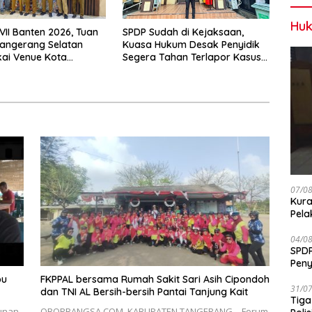
Huk
VII Banten 2026, Tuan
SPDP Sudah di Kejaksaan,
angerang Selatan
Kuasa Hukum Desak Penyidik
ai Venue Kota
Segera Tahan Terlapor Kasus
ng
Pengeroyokan
07/0
Kura
Pela
04/0
SPDP
Peny
Pen
pu
FKPPAL bersama Rumah Sakit Sari Asih Cipondoh
31/0
dan TNI AL Bersih-bersih Pantai Tanjung Kait
Tiga
unan
OBORBANGSA.COM, KABUPATEN TANGERANG – Forum