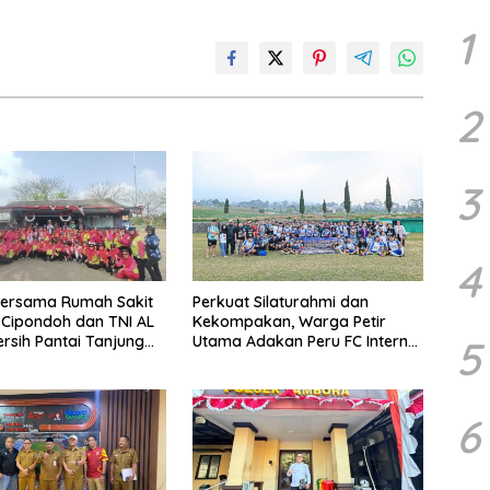
1
2
3
4
bersama Rumah Sakit
Perkuat Silaturahmi dan
h Cipondoh dan TNI AL
Kekompakan, Warga Petir
5
ersih Pantai Tanjung
Utama Adakan Peru FC Internal
Game
6