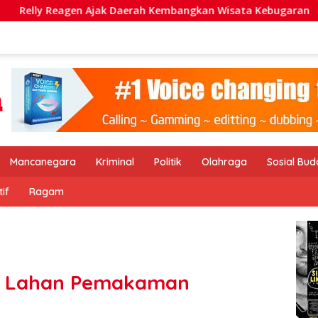
k Daerah Kembangkan Wisata Kebugaran
Hadir di Teng
Mancanegara
Kriminal
Politik
Olahraga
Sosial Bu
if
Ragam
sis Lahan Pemakaman