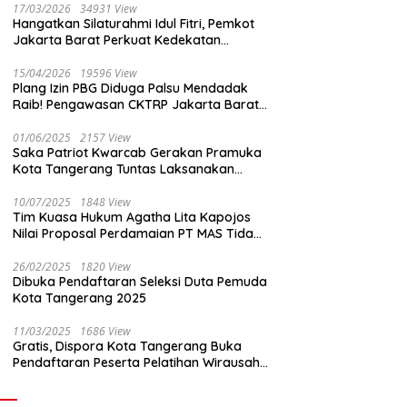
17/03/2026
34931 View
Hangatkan Silaturahmi Idul Fitri, Pemkot
Jakarta Barat Perkuat Kedekatan
dengan Insan Pers
15/04/2026
19596 View
Plang Izin PBG Diduga Palsu Mendadak
Raib! Pengawasan CKTRP Jakarta Barat
Disorot Tajam
01/06/2025
2157 View
Saka Patriot Kwarcab Gerakan Pramuka
Kota Tangerang Tuntas Laksanakan
Pengamanan Peserta Lomba Peh Cun
10/07/2025
1848 View
Tim Kuasa Hukum Agatha Lita Kapojos
Nilai Proposal Perdamaian PT MAS Tidak
Masuk Akal
26/02/2025
1820 View
Dibuka Pendaftaran Seleksi Duta Pemuda
Kota Tangerang 2025
11/03/2025
1686 View
Gratis, Dispora Kota Tangerang Buka
Pendaftaran Peserta Pelatihan Wirausaha
Muda