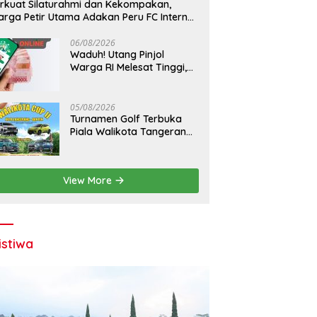
rkuat Silaturahmi dan Kekompakan,
rga Petir Utama Adakan Peru FC Internal
ame
06/08/2026
Waduh! Utang Pinjol
Warga RI Melesat Tinggi,
Jumlahnya Tembus Rp 105
T
05/08/2026
Turnamen Golf Terbuka
Piala Walikota Tangerang
2026 Nilai Hadiah Milyaran
Rupiah
View More
istiwa