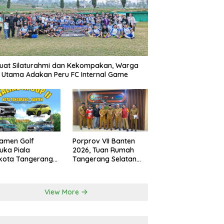
uat Silaturahmi dan Kekompakan, Warga
r Utama Adakan Peru FC Internal Game
amen Golf
Porprov VII Banten
uka Piala
2026, Tuan Rumah
kota Tangerang
Tangerang Selatan
 Nilai Hadiah
Akan Pakai Venue
aran Rupiah
Kota Tangerang
View More