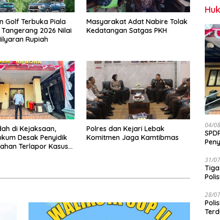
Huk
 Golf Terbuka Piala
Masyarakat Adat Nabire Tolak
 Tangerang 2026 Nilai
Kedatangan Satgas PKH
ilyaran Rupiah
04/0
ah di Kejaksaan,
Polres dan Kejari Lebak
SPDP
ukum Desak Penyidik
Komitmen Jaga Kamtibmas
Peny
ahan Terlapor Kasus
Pen
yokan
31/0
Tiga
Polis
28/0
Poli
Terd