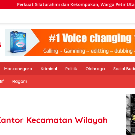
urahmi dan Kekompakan, Warga Petir Utama Adakan Peru FC Int
Mancanegara
Kriminal
Politik
Olahraga
Sosial Bu
if
Ragam
 Kantor Kecamatan Wilayah