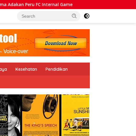
ernal Game
Waduh! Utang Pinjol Warga RI Melesat Ting
daya
Kesehatan
Pendidikan