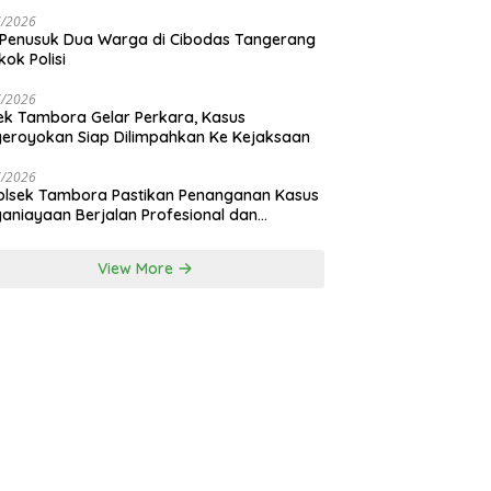
nan Bali
7/2026
 Penusuk Dua Warga di Cibodas Tangerang
kok Polisi
7/2026
ek Tambora Gelar Perkara, Kasus
eroyokan Siap Dilimpahkan Ke Kejaksaan
7/2026
lsek Tambora Pastikan Penanganan Kasus
aniayaan Berjalan Profesional dan
nsparan
View More