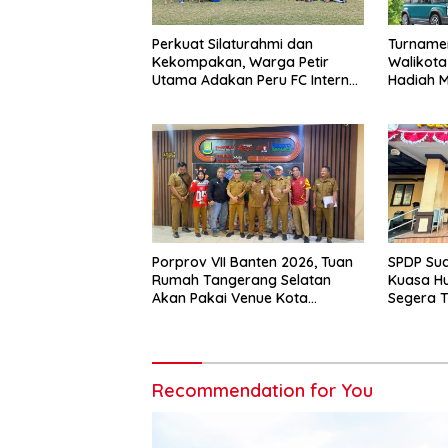
Perkuat Silaturahmi dan
Turnamen
Kekompakan, Warga Petir
Walikota
Utama Adakan Peru FC Internal
Hadiah M
Game
Porprov VII Banten 2026, Tuan
SPDP Sud
Rumah Tangerang Selatan
Kuasa H
Akan Pakai Venue Kota
Segera T
Tangerang
Pengero
Recommendation for You