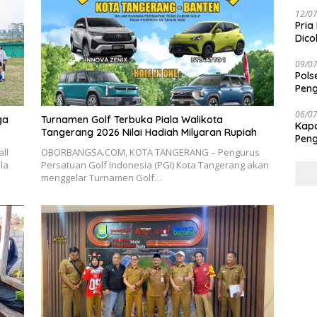
Taba
12/0
Pria
Dico
09/0
Pols
Peng
06/0
ga
Turnamen Golf Terbuka Piala Walikota
Kapo
Tangerang 2026 Nilai Hadiah Milyaran Rupiah
Peng
Tra
ll
OBORBANGSA.COM, KOTA TANGERANG – Pengurus
la
Persatuan Golf Indonesia (PGI) Kota Tangerang akan
menggelar Turnamen Golf…