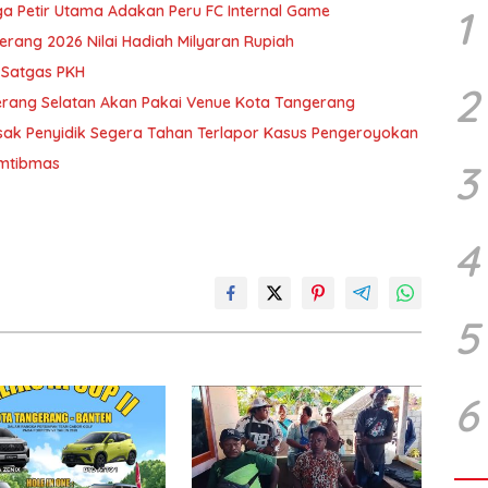
a Petir Utama Adakan Peru FC Internal Game
1
erang 2026 Nilai Hadiah Milyaran Rupiah
 Satgas PKH
2
erang Selatan Akan Pakai Venue Kota Tangerang
ak Penyidik Segera Tahan Terlapor Kasus Pengeroyokan
amtibmas
3
4
5
6