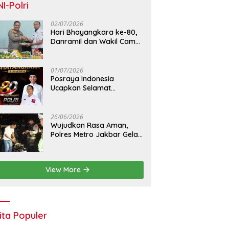
NI-Polri
02/07/2026
Hari Bhayangkara ke-80,
Danramil dan Wakil Camat
Kalideres Sambangi Polsek
Kalideres
01/07/2026
Posraya Indonesia
Ucapkan Selamat
Dirgahayu Bhayangkara
ke-80: Apresiasi Sinergitas
Polri Menjaga Kamtibmas
26/06/2026
Wujudkan Rasa Aman,
Polres Metro Jakbar Gelar
Razia Kejahatan Jalanan
dan Patroli Mobile
View More
ita Populer