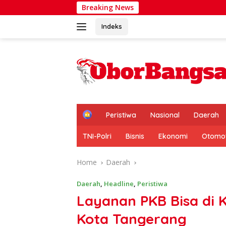
Skip
Breaking News
Perkuat Silat
to
content
Indeks
H
Peristiwa
Nasional
Daerah
o
m
TNI-Polri
Bisnis
Ekonomi
Otomot
e
Home
Daerah
Daerah
,
Headline
,
Peristiwa
Layanan PKB Bisa di
Kota Tangerang