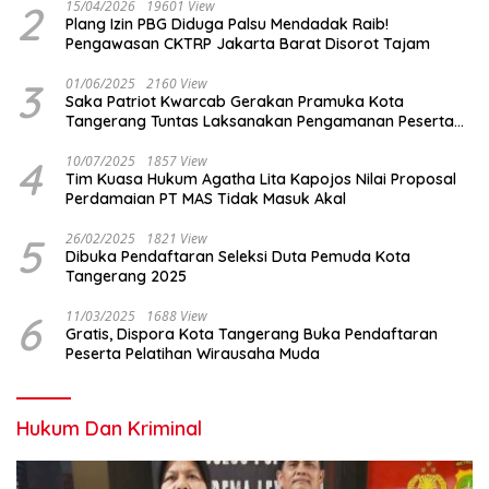
2
15/04/2026
19601 View
Plang Izin PBG Diduga Palsu Mendadak Raib!
Pengawasan CKTRP Jakarta Barat Disorot Tajam
3
01/06/2025
2160 View
Saka Patriot Kwarcab Gerakan Pramuka Kota
Tangerang Tuntas Laksanakan Pengamanan Peserta
Lomba Peh Cun
4
10/07/2025
1857 View
Tim Kuasa Hukum Agatha Lita Kapojos Nilai Proposal
Perdamaian PT MAS Tidak Masuk Akal
5
26/02/2025
1821 View
Dibuka Pendaftaran Seleksi Duta Pemuda Kota
Tangerang 2025
6
11/03/2025
1688 View
Gratis, Dispora Kota Tangerang Buka Pendaftaran
Peserta Pelatihan Wirausaha Muda
Hukum Dan Kriminal