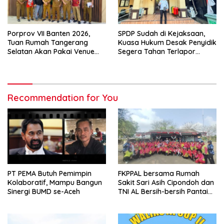
Porprov VII Banten 2026,
SPDP Sudah di Kejaksaan,
Tuan Rumah Tangerang
Kuasa Hukum Desak Penyidik
Selatan Akan Pakai Venue
Segera Tahan Terlapor
Kota Tangerang
Kasus Pengeroyokan
Recommendation for You
PT PEMA Butuh Pemimpin
FKPPAL bersama Rumah
Kolaboratif, Mampu Bangun
Sakit Sari Asih Cipondoh dan
Sinergi BUMD se-Aceh
TNI AL Bersih-bersih Pantai
Tanjung Kait