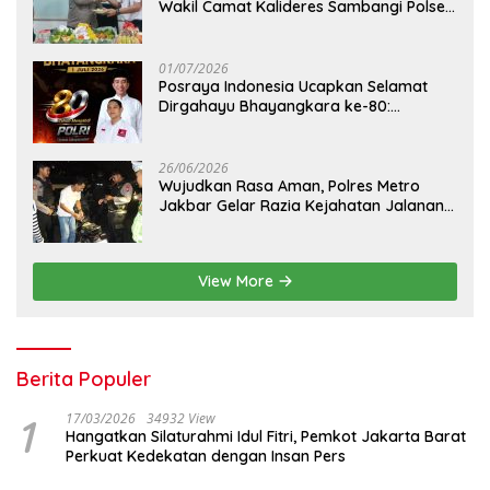
Wakil Camat Kalideres Sambangi Polsek
Kalideres
01/07/2026
Posraya Indonesia Ucapkan Selamat
Dirgahayu Bhayangkara ke-80:
Apresiasi Sinergitas Polri Menjaga
Kamtibmas
26/06/2026
Wujudkan Rasa Aman, Polres Metro
Jakbar Gelar Razia Kejahatan Jalanan
dan Patroli Mobile
View More
Berita Populer
1
17/03/2026
34932 View
Hangatkan Silaturahmi Idul Fitri, Pemkot Jakarta Barat
Perkuat Kedekatan dengan Insan Pers