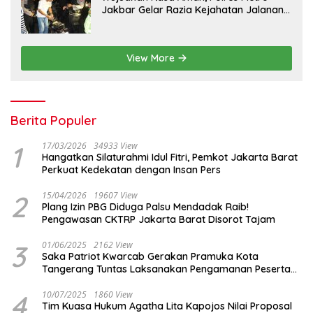
Jakbar Gelar Razia Kejahatan Jalanan
dan Patroli Mobile
View More
Berita Populer
1
17/03/2026
34933 View
Hangatkan Silaturahmi Idul Fitri, Pemkot Jakarta Barat
Perkuat Kedekatan dengan Insan Pers
2
15/04/2026
19607 View
Plang Izin PBG Diduga Palsu Mendadak Raib!
Pengawasan CKTRP Jakarta Barat Disorot Tajam
3
01/06/2025
2162 View
Saka Patriot Kwarcab Gerakan Pramuka Kota
Tangerang Tuntas Laksanakan Pengamanan Peserta
Lomba Peh Cun
4
10/07/2025
1860 View
Tim Kuasa Hukum Agatha Lita Kapojos Nilai Proposal