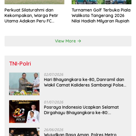
Perkuat Silaturahmi dan
Turnamen Golf Terbuka Piala
Kekompakan, Warga Petir
Walikota Tangerang 2026
Utama Adakan Peru FC
Nilai Hadiah Milyaran Rupiah
Internal Game
View More
TNI-Polri
02/07/2026
Hari Bhayangkara ke-80, Danramil dan
Wakil Camat Kalideres Sambangi Polsek
Kalideres
01/07/2026
Posraya Indonesia Ucapkan Selamat
Dirgahayu Bhayangkara ke-80:
Apresiasi Sinergitas Polri Menjaga
Kamtibmas
26/06/2026
Wujudkan Rasa Aman, Polres Metro