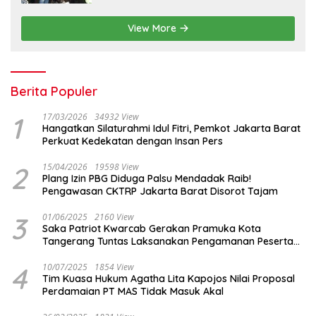
View More
Berita Populer
1
17/03/2026
34932 View
Hangatkan Silaturahmi Idul Fitri, Pemkot Jakarta Barat
Perkuat Kedekatan dengan Insan Pers
2
15/04/2026
19598 View
Plang Izin PBG Diduga Palsu Mendadak Raib!
Pengawasan CKTRP Jakarta Barat Disorot Tajam
3
01/06/2025
2160 View
Saka Patriot Kwarcab Gerakan Pramuka Kota
Tangerang Tuntas Laksanakan Pengamanan Peserta
Lomba Peh Cun
4
10/07/2025
1854 View
Tim Kuasa Hukum Agatha Lita Kapojos Nilai Proposal
Perdamaian PT MAS Tidak Masuk Akal