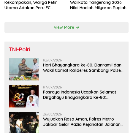
Kekompakan, Warga Petir
Walikota Tangerang 2026
Utama Adakan Peru FC
Nilai Hadiah Milyaran Rupiah
Internal Game
View More
TNI-Polri
02/07/2026
Hari Bhayangkara ke-80, Danramil dan
Wakil Camat Kalideres Sambangi Polsek
Kalideres
01/07/2026
Posraya Indonesia Ucapkan Selamat
Dirgahayu Bhayangkara ke-80:
Apresiasi Sinergitas Polri Menjaga
Kamtibmas
26/06/2026
Wujudkan Rasa Aman, Polres Metro
Jakbar Gelar Razia Kejahatan Jalanan
dan Patroli Mobile