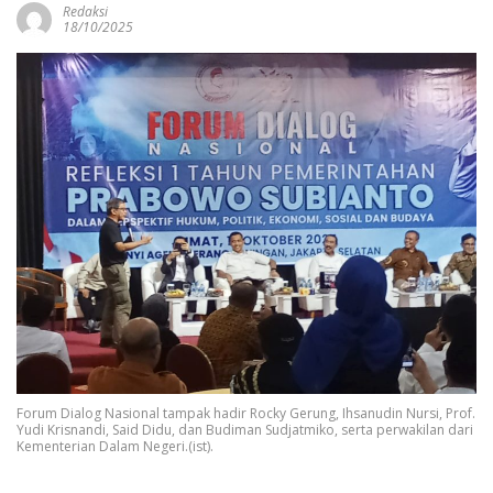
Redaksi
18/10/2025
Forum Dialog Nasional tampak hadir Rocky Gerung, Ihsanudin Nursi, Prof.
Yudi Krisnandi, Said Didu, dan Budiman Sudjatmiko, serta perwakilan dari
Kementerian Dalam Negeri.(ist).