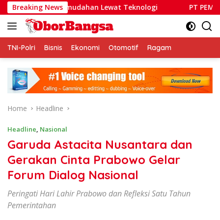
Skip
wa Kemudahan Lewat Teknologi
Breaking News
PT PEMA Butuh Pemimpi
to
content
TNI-Polri
Bisnis
Ekonomi
Otomotif
Ragam
Home
Headline
Headline
,
Nasional
Garuda Astacita Nusantara dan
Gerakan Cinta Prabowo Gelar
Forum Dialog Nasional
Peringati Hari Lahir Prabowo dan Refleksi Satu Tahun
Pemerintahan