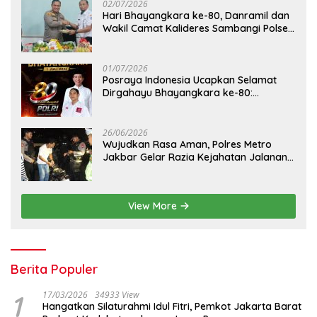
02/07/2026
Hari Bhayangkara ke-80, Danramil dan
Wakil Camat Kalideres Sambangi Polsek
Kalideres
01/07/2026
Posraya Indonesia Ucapkan Selamat
Dirgahayu Bhayangkara ke-80:
Apresiasi Sinergitas Polri Menjaga
Kamtibmas
26/06/2026
Wujudkan Rasa Aman, Polres Metro
Jakbar Gelar Razia Kejahatan Jalanan
dan Patroli Mobile
View More
Berita Populer
1
17/03/2026
34933 View
Hangatkan Silaturahmi Idul Fitri, Pemkot Jakarta Barat