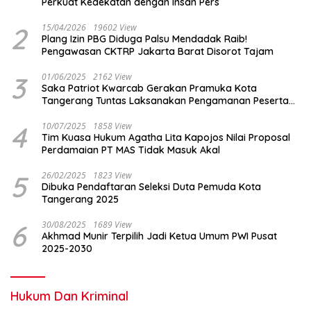
Perkuat Kedekatan dengan Insan Pers
2
15/04/2026
19602 View
Plang Izin PBG Diduga Palsu Mendadak Raib!
Pengawasan CKTRP Jakarta Barat Disorot Tajam
3
01/06/2025
2162 View
Saka Patriot Kwarcab Gerakan Pramuka Kota
Tangerang Tuntas Laksanakan Pengamanan Peserta
Lomba Peh Cun
4
10/07/2025
1858 View
Tim Kuasa Hukum Agatha Lita Kapojos Nilai Proposal
Perdamaian PT MAS Tidak Masuk Akal
5
26/02/2025
1823 View
Dibuka Pendaftaran Seleksi Duta Pemuda Kota
Tangerang 2025
6
30/08/2025
1689 View
Akhmad Munir Terpilih Jadi Ketua Umum PWI Pusat
2025-2030
Hukum Dan Kriminal