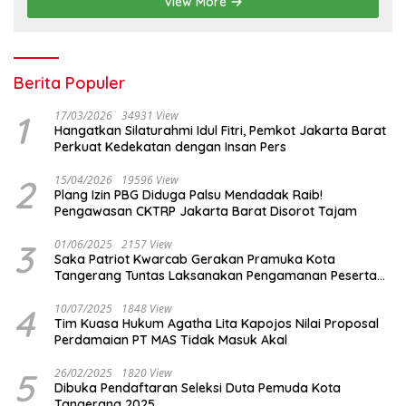
View More
Berita Populer
1
17/03/2026
34931 View
Hangatkan Silaturahmi Idul Fitri, Pemkot Jakarta Barat
Perkuat Kedekatan dengan Insan Pers
2
15/04/2026
19596 View
Plang Izin PBG Diduga Palsu Mendadak Raib!
Pengawasan CKTRP Jakarta Barat Disorot Tajam
3
01/06/2025
2157 View
Saka Patriot Kwarcab Gerakan Pramuka Kota
Tangerang Tuntas Laksanakan Pengamanan Peserta
Lomba Peh Cun
4
10/07/2025
1848 View
Tim Kuasa Hukum Agatha Lita Kapojos Nilai Proposal
Perdamaian PT MAS Tidak Masuk Akal
5
26/02/2025
1820 View
Dibuka Pendaftaran Seleksi Duta Pemuda Kota
Tangerang 2025