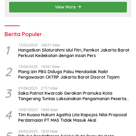
View More
Berita Populer
1
17/03/2026
34931 View
Hangatkan Silaturahmi Idul Fitri, Pemkot Jakarta Barat
Perkuat Kedekatan dengan Insan Pers
2
15/04/2026
19597 View
Plang Izin PBG Diduga Palsu Mendadak Raib!
Pengawasan CKTRP Jakarta Barat Disorot Tajam
3
01/06/2025
2157 View
Saka Patriot Kwarcab Gerakan Pramuka Kota
Tangerang Tuntas Laksanakan Pengamanan Peserta
Lomba Peh Cun
4
10/07/2025
1849 View
Tim Kuasa Hukum Agatha Lita Kapojos Nilai Proposal
Perdamaian PT MAS Tidak Masuk Akal
26/02/2025
1820 View