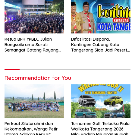
Ketua BPH YPBLC Julian
Difasilitasi Dispora,
Bongsoikrama Soroti
Kontingen Cabang Kota
Semangat Gotong Royong
Tangerang Siap Jadi Peserta
Lintas Prodi
Jambore Nasional XII/2026
Recommendation for You
Perkuat Silaturahmi dan
Turnamen Golf Terbuka Piala
Kekompakan, Warga Petir
Walikota Tangerang 2026
Utama Adakan Peru FC
Nilai Hadiah Milyaran Rupiah