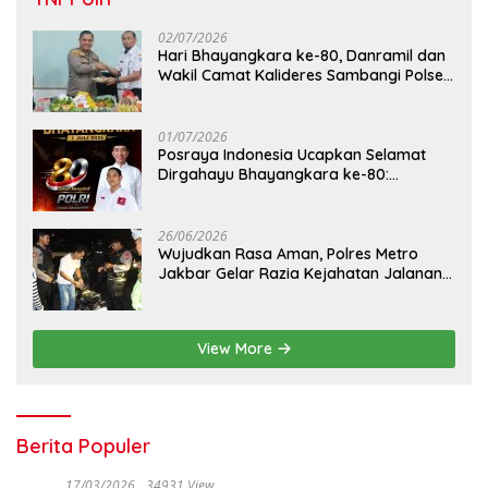
02/07/2026
Hari Bhayangkara ke-80, Danramil dan
Wakil Camat Kalideres Sambangi Polsek
Kalideres
01/07/2026
Posraya Indonesia Ucapkan Selamat
Dirgahayu Bhayangkara ke-80:
Apresiasi Sinergitas Polri Menjaga
Kamtibmas
26/06/2026
Wujudkan Rasa Aman, Polres Metro
Jakbar Gelar Razia Kejahatan Jalanan
dan Patroli Mobile
View More
Berita Populer
17/03/2026
34931 View