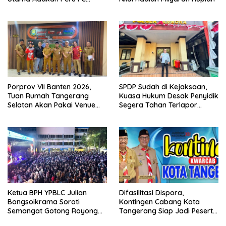
Internal Game
Porprov VII Banten 2026,
SPDP Sudah di Kejaksaan,
Tuan Rumah Tangerang
Kuasa Hukum Desak Penyidik
Selatan Akan Pakai Venue
Segera Tahan Terlapor
Kota Tangerang
Kasus Pengeroyokan
Ketua BPH YPBLC Julian
Difasilitasi Dispora,
Bongsoikrama Soroti
Kontingen Cabang Kota
Semangat Gotong Royong
Tangerang Siap Jadi Peserta
Lintas Prodi
Jambore Nasional XII/2026