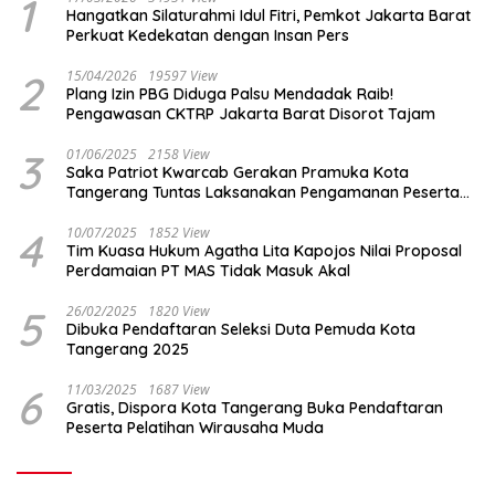
1
Hangatkan Silaturahmi Idul Fitri, Pemkot Jakarta Barat
Perkuat Kedekatan dengan Insan Pers
2
15/04/2026
19597 View
Plang Izin PBG Diduga Palsu Mendadak Raib!
Pengawasan CKTRP Jakarta Barat Disorot Tajam
3
01/06/2025
2158 View
Saka Patriot Kwarcab Gerakan Pramuka Kota
Tangerang Tuntas Laksanakan Pengamanan Peserta
Lomba Peh Cun
4
10/07/2025
1852 View
Tim Kuasa Hukum Agatha Lita Kapojos Nilai Proposal
Perdamaian PT MAS Tidak Masuk Akal
5
26/02/2025
1820 View
Dibuka Pendaftaran Seleksi Duta Pemuda Kota
Tangerang 2025
6
11/03/2025
1687 View
Gratis, Dispora Kota Tangerang Buka Pendaftaran
Peserta Pelatihan Wirausaha Muda