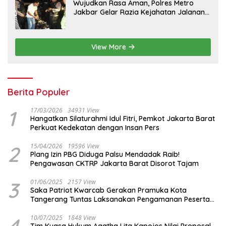
Wujudkan Rasa Aman, Polres Metro
Jakbar Gelar Razia Kejahatan Jalanan
dan Patroli Mobile
View More
Berita Populer
1
17/03/2026
34931 View
Hangatkan Silaturahmi Idul Fitri, Pemkot Jakarta Barat
Perkuat Kedekatan dengan Insan Pers
2
15/04/2026
19596 View
Plang Izin PBG Diduga Palsu Mendadak Raib!
Pengawasan CKTRP Jakarta Barat Disorot Tajam
3
01/06/2025
2157 View
Saka Patriot Kwarcab Gerakan Pramuka Kota
Tangerang Tuntas Laksanakan Pengamanan Peserta
Lomba Peh Cun
10/07/2025
1848 View