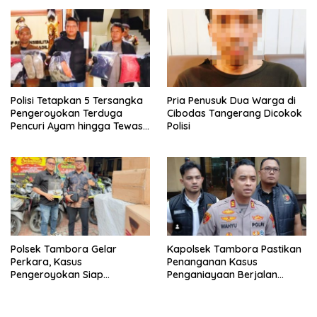
Polisi Tetapkan 5 Tersangka
Pria Penusuk Dua Warga di
Pengeroyokan Terduga
Cibodas Tangerang Dicokok
Pencuri Ayam hingga Tewas
Polisi
di Tabanan Bali
Polsek Tambora Gelar
Kapolsek Tambora Pastikan
Perkara, Kasus
Penanganan Kasus
Pengeroyokan Siap
Penganiayaan Berjalan
Dilimpahkan Ke Kejaksaan
Profesional dan Transparan