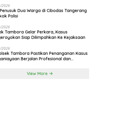
nan Bali
7/2026
 Penusuk Dua Warga di Cibodas Tangerang
kok Polisi
7/2026
ek Tambora Gelar Perkara, Kasus
eroyokan Siap Dilimpahkan Ke Kejaksaan
7/2026
lsek Tambora Pastikan Penanganan Kasus
aniayaan Berjalan Profesional dan
nsparan
View More