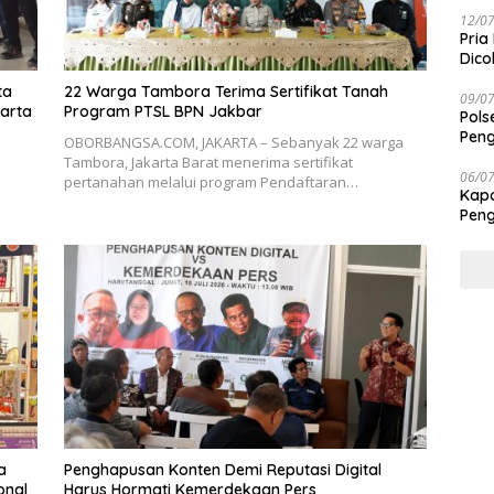
Taba
12/0
Pria
Dico
ta
22 Warga Tambora Terima Sertifikat Tanah
09/0
karta
Program PTSL BPN Jakbar
Pols
Peng
OBORBANGSA.COM, JAKARTA – Sebanyak 22 warga
Tambora, Jakarta Barat menerima sertifikat
06/0
pertanahan melalui program Pendaftaran…
Kapo
Peng
Tra
a
Penghapusan Konten Demi Reputasi Digital
onal
Harus Hormati Kemerdekaan Pers