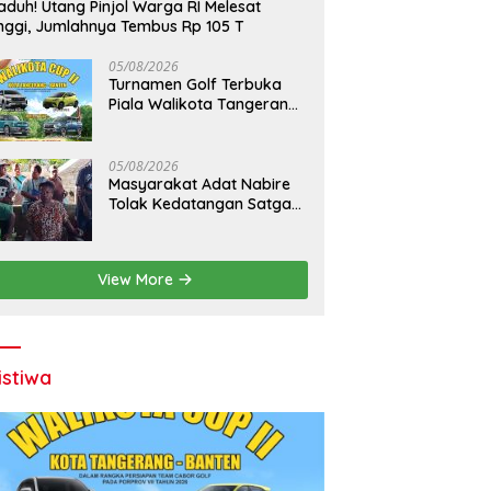
duh! Utang Pinjol Warga RI Melesat
nggi, Jumlahnya Tembus Rp 105 T
05/08/2026
Turnamen Golf Terbuka
Piala Walikota Tangerang
2026 Nilai Hadiah Milyaran
Rupiah
05/08/2026
Masyarakat Adat Nabire
Tolak Kedatangan Satgas
PKH
View More
istiwa