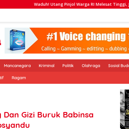
! Utang Pinjol Warga RI Melesat Tinggi, Jumlahnya Tembus Rp
Mancanegara
Kriminal
Politik
Olahraga
Sosial Bu
if
Ragam
 Dan Gizi Buruk Babinsa
osyandu