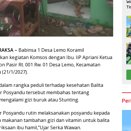
Wa
Ti
RAKSA –
Babinsa 1 Desa Lemo Koramil
n kegiatan Komsos dengan Ibu. IiP Apriani Ketua
on Pasir Rt. 001 Rw. 01 Desa Lemo, Kecamatan
(21/1/2027).
lam rangka peduli terhadap kesehatan Balita
er Posyandu tersebut membahas tentang
mengalami gizi buruk atau Stunting.
Per
r Posyandu rutin melaksanakan posyandu kepada
 makanan tambahan gizi dan vitamin untuk balita
iksaan ibu hamil,”Ujar Serka Wawan.