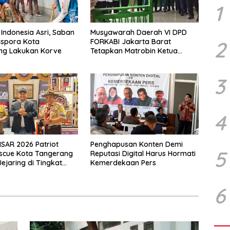
1
Indonesia Asri, Saban
Musyawarah Daerah VI DPD
2
ispora Kota
FORKABI Jakarta Barat
ng Lakukan Korve
Tetapkan Matrobin Ketua
Forkabi Jakarta Barat
3
4
IISAR 2026 Patriot
Penghapusan Konten Demi
5
scue Kota Tangerang
Reputasi Digital Harus Hormati
ejaring di Tingkat
Kemerdekaan Pers
6