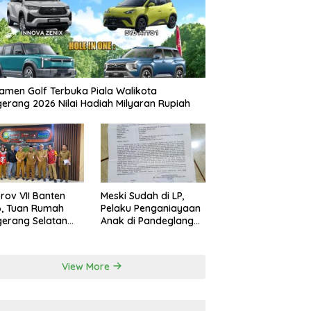
amen Golf Terbuka Piala Walikota
erang 2026 Nilai Hadiah Milyaran Rupiah
rov VII Banten
Meski Sudah di LP,
6, Tuan Rumah
Pelaku Penganiayaan
erang Selatan
Anak di Pandeglang
 Pakai Venue
Belum Ditahan
a Tangerang
View More