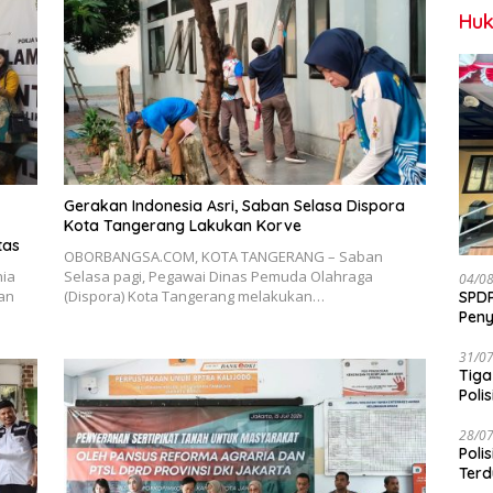
Huk
Gerakan Indonesia Asri, Saban Selasa Dispora
Kota Tangerang Lakukan Korve
tas
OBORBANGSA.COM, KOTA TANGERANG – Saban
ia
Selasa pagi, Pegawai Dinas Pemuda Olahraga
04/0
uan
(Dispora) Kota Tangerang melakukan…
SPDP
Peny
Pen
31/0
Tiga
Polis
28/0
Poli
Terd