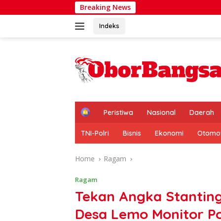
Skip
Breaking News
Waduh
to
content
Indeks
H
Peristiwa
Nasional
Daerah
o
m
TNI-Polri
Bisnis
Ekonomi
Otomot
e
Home
Ragam
Ragam
Tekan Angka Stanting
Desa Lemo Monitor P