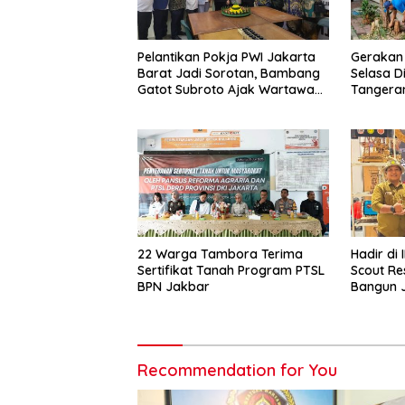
Pelantikan Pokja PWI Jakarta
Gerakan 
Barat Jadi Sorotan, Bambang
Selasa D
Gatot Subroto Ajak Wartawan
Tangera
Tetap Independen dan
Berintegritas
22 Warga Tambora Terima
Hadir di 
Sertifikat Tanah Program PTSL
Scout Re
BPN Jakbar
Bangun J
Nasional
Recommendation for You