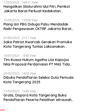
17/03/2026
34931 View
Hangatkan Silaturahmi Idul Fitri, Pemkot
Jakarta Barat Perkuat Kedekatan
dengan Insan Pers
15/04/2026
19596 View
Plang Izin PBG Diduga Palsu Mendadak
Raib! Pengawasan CKTRP Jakarta Barat
Disorot Tajam
01/06/2025
2157 View
Saka Patriot Kwarcab Gerakan Pramuka
Kota Tangerang Tuntas Laksanakan
Pengamanan Peserta Lomba Peh Cun
10/07/2025
1848 View
Tim Kuasa Hukum Agatha Lita Kapojos
Nilai Proposal Perdamaian PT MAS Tidak
Masuk Akal
26/02/2025
1820 View
Dibuka Pendaftaran Seleksi Duta Pemuda
Kota Tangerang 2025
11/03/2025
1686 View
Gratis, Dispora Kota Tangerang Buka
Pendaftaran Peserta Pelatihan Wirausaha
Muda