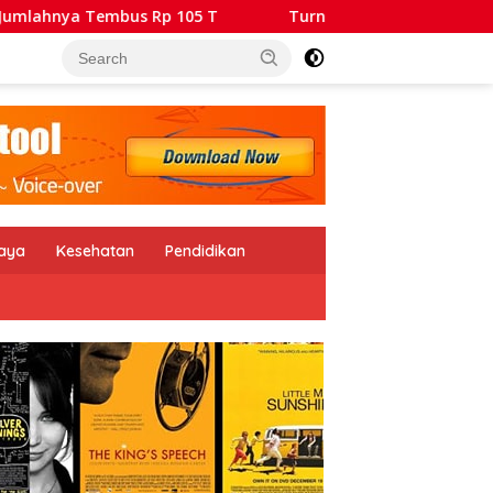
 105 T
Turnamen Golf Terbuka Piala Walikota Tangeran
daya
Kesehatan
Pendidikan