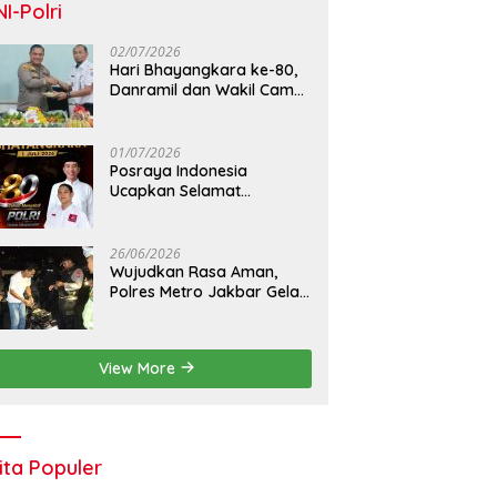
NI-Polri
02/07/2026
Hari Bhayangkara ke-80,
Danramil dan Wakil Camat
Kalideres Sambangi Polsek
Kalideres
01/07/2026
Posraya Indonesia
Ucapkan Selamat
Dirgahayu Bhayangkara
ke-80: Apresiasi Sinergitas
Polri Menjaga Kamtibmas
26/06/2026
Wujudkan Rasa Aman,
Polres Metro Jakbar Gelar
Razia Kejahatan Jalanan
dan Patroli Mobile
View More
ita Populer