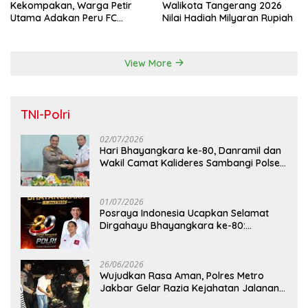
Kekompakan, Warga Petir
Walikota Tangerang 2026
Utama Adakan Peru FC
Nilai Hadiah Milyaran Rupiah
Internal Game
View More
TNI-Polri
02/07/2026
Hari Bhayangkara ke-80, Danramil dan
Wakil Camat Kalideres Sambangi Polsek
Kalideres
01/07/2026
Posraya Indonesia Ucapkan Selamat
Dirgahayu Bhayangkara ke-80:
Apresiasi Sinergitas Polri Menjaga
Kamtibmas
26/06/2026
Wujudkan Rasa Aman, Polres Metro
Jakbar Gelar Razia Kejahatan Jalanan
dan Patroli Mobile