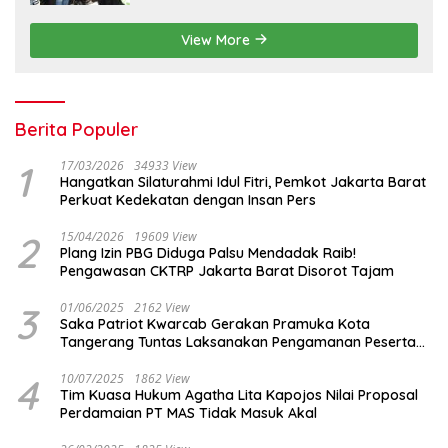
View More
Berita Populer
1
17/03/2026
34933 View
Hangatkan Silaturahmi Idul Fitri, Pemkot Jakarta Barat
Perkuat Kedekatan dengan Insan Pers
2
15/04/2026
19609 View
Plang Izin PBG Diduga Palsu Mendadak Raib!
Pengawasan CKTRP Jakarta Barat Disorot Tajam
3
01/06/2025
2162 View
Saka Patriot Kwarcab Gerakan Pramuka Kota
Tangerang Tuntas Laksanakan Pengamanan Peserta
Lomba Peh Cun
4
10/07/2025
1862 View
Tim Kuasa Hukum Agatha Lita Kapojos Nilai Proposal
Perdamaian PT MAS Tidak Masuk Akal