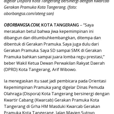
digelar Dispora Kota Tangerang bersinergi dengan Kwarcab
Gerakan Pramuka Kota Tangerang. (foto:
oborbangsa.com/ateng san)
OBORBANGSA.COM
, KOTA TANGERANG
– “Saya
merasakan betul bahwa jiwa kepemimpinan ini
dibangun dan ditumbuhkembangkan, ditempa dan
dibentuk di Gerakan Pramuka. Saya juga dulu dari
Gerakan Pramuka. Saya SD sampai SMK di Gerakan
Pramuka bahkan sampai juara lomba regu prestasi,”
beber Wakil Ketua Dewan Perwakilan Rakyat Daerah
(DPRD) Kota Tangerang, Arif Wibowo.
Ia menegaskan itu saat jadi pembicara pada Orientasi
Kepemimpinan Pramuka yang digelar Dinas Pemuda
Olahraga (Dispora) Kota Tangerang bersinergi dengan
Kwartir Cabang (Kwarcab) Gerakan Pramuka Kota
Tangerang di Grha HM Masduki Kwarcab Gerakan
Pramuka Kota Tangerang, Jalan Mayjen Sutoyo