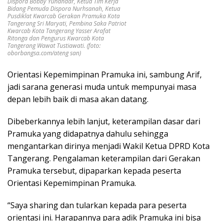
Dispora Bobby Yunandar, Ketua Tim Kerja
Bidang Pemuda Dispora Nurhsanah, Ketua
Pusdiklat Kwarcab Gerakan Pramuka Kota
Tangerang Sri Maryati, Pembina Saka Patriot
Kwarcab Kota Tangerang Yasser Arafat
Ritonga dan Pengurus Kwarcab Kota
Tangerang Wawat Tustiawati. (foto:
oborbangsa.com/ateng san)
Orientasi Kepemimpinan Pramuka ini, sambung Arif,
jadi sarana generasi muda untuk mempunyai masa
depan lebih baik di masa akan datang.
Dibeberkannya lebih lanjut, keterampilan dasar dari
Pramuka yang didapatnya dahulu sehingga
mengantarkan dirinya menjadi Wakil Ketua DPRD Kota
Tangerang. Pengalaman keterampilan dari Gerakan
Pramuka tersebut, dipaparkan kepada peserta
Orientasi Kepemimpinan Pramuka.
“Saya sharing dan tularkan kepada para peserta
orientasi ini. Harapannya para adik Pramuka ini bisa