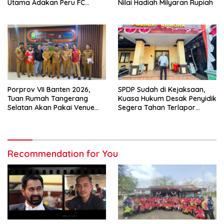
Utama Adakan Peru FC
Nilai Hadiah Milyaran Rupiah
Internal Game
Porprov VII Banten 2026,
SPDP Sudah di Kejaksaan,
Tuan Rumah Tangerang
Kuasa Hukum Desak Penyidik
Selatan Akan Pakai Venue
Segera Tahan Terlapor
Kota Tangerang
Kasus Pengeroyokan
Recommendation for You