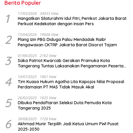
Berita Populer
1
17/03/2026
34933 View
Hangatkan Silaturahmi Idul Fitri, Pemkot Jakarta Barat
Perkuat Kedekatan dengan Insan Pers
2
15/04/2026
19608 View
Plang Izin PBG Diduga Palsu Mendadak Raib!
Pengawasan CKTRP Jakarta Barat Disorot Tajam
3
01/06/2025
2162 View
Saka Patriot Kwarcab Gerakan Pramuka Kota
Tangerang Tuntas Laksanakan Pengamanan Peserta
Lomba Peh Cun
4
10/07/2025
1861 View
Tim Kuasa Hukum Agatha Lita Kapojos Nilai Proposal
Perdamaian PT MAS Tidak Masuk Akal
5
26/02/2025
1825 View
Dibuka Pendaftaran Seleksi Duta Pemuda Kota
Tangerang 2025
6
30/08/2025
1720 View
Akhmad Munir Terpilih Jadi Ketua Umum PWI Pusat
2025-2030