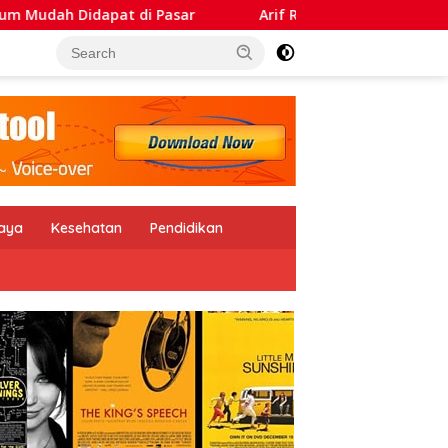
 Pasar
Arif Rahman: Petani Sejahtera, Maka Ketahan
daya
Kesehatan
Pendidikan