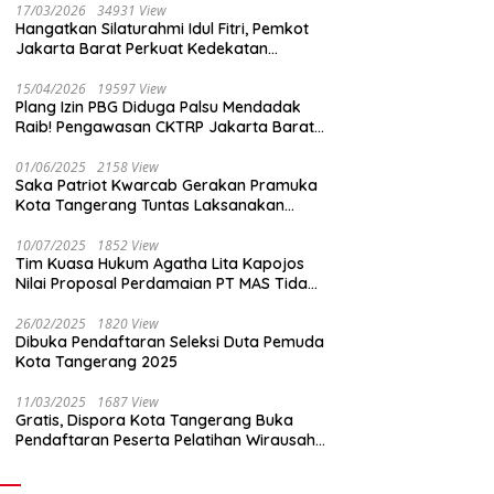
17/03/2026
34931 View
Hangatkan Silaturahmi Idul Fitri, Pemkot
Jakarta Barat Perkuat Kedekatan
dengan Insan Pers
15/04/2026
19597 View
Plang Izin PBG Diduga Palsu Mendadak
Raib! Pengawasan CKTRP Jakarta Barat
Disorot Tajam
01/06/2025
2158 View
Saka Patriot Kwarcab Gerakan Pramuka
Kota Tangerang Tuntas Laksanakan
Pengamanan Peserta Lomba Peh Cun
10/07/2025
1852 View
Tim Kuasa Hukum Agatha Lita Kapojos
Nilai Proposal Perdamaian PT MAS Tidak
Masuk Akal
26/02/2025
1820 View
Dibuka Pendaftaran Seleksi Duta Pemuda
Kota Tangerang 2025
11/03/2025
1687 View
Gratis, Dispora Kota Tangerang Buka
Pendaftaran Peserta Pelatihan Wirausaha
Muda