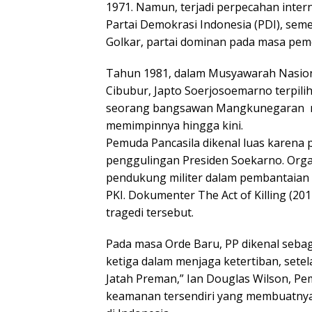
1971. Namun, terjadi perpecahan inte
Partai Demokrasi Indonesia (PDI), sem
Golkar, partai dominan pada masa pem
Tahun 1981, dalam Musyawarah Nasiona
Cibubur, Japto Soerjosoemarno terpili
seorang bangsawan Mangkunegaran menj
memimpinnya hingga kini.
Pemuda Pancasila dikenal luas karena 
penggulingan Presiden Soekarno. Organ
pendukung militer dalam pembantaian 
PKI. Dokumenter The Act of Killing (20
tragedi tersebut.
Pada masa Orde Baru, PP dikenal sebag
ketiga dalam menjaga ketertiban, setel
Jatah Preman,” Ian Douglas Wilson, Pem
keamanan tersendiri yang membuatnya 