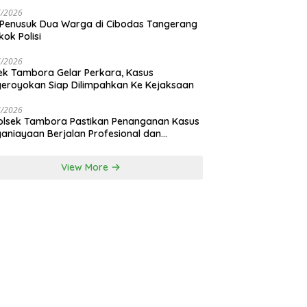
nan Bali
7/2026
 Penusuk Dua Warga di Cibodas Tangerang
kok Polisi
7/2026
ek Tambora Gelar Perkara, Kasus
eroyokan Siap Dilimpahkan Ke Kejaksaan
7/2026
lsek Tambora Pastikan Penanganan Kasus
aniayaan Berjalan Profesional dan
nsparan
View More