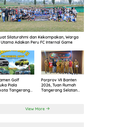
uat Silaturahmi dan Kekompakan, Warga
r Utama Adakan Peru FC Internal Game
amen Golf
Porprov VII Banten
uka Piala
2026, Tuan Rumah
kota Tangerang
Tangerang Selatan
 Nilai Hadiah
Akan Pakai Venue
aran Rupiah
Kota Tangerang
View More