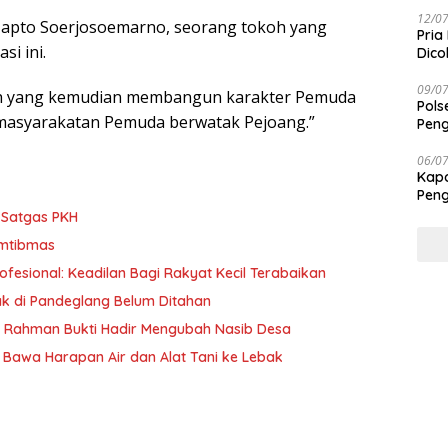
Taba
12/0
 Japto Soerjosoemarno, seorang tokoh yang
Pria
si ini.
Dico
09/0
ilah yang kemudian membangun karakter Pemuda
Pols
Kemasyarakatan Pemuda berwatak Pejoang.”
Peng
06/0
Kapo
Peng
Tra
 Satgas PKH
amtibmas
ofesional: Keadilan Bagi Rakyat Kecil Terabaikan
ak di Pandeglang Belum Ditahan
f Rahman Bukti Hadir Mengubah Nasib Desa
Bawa Harapan Air dan Alat Tani ke Lebak