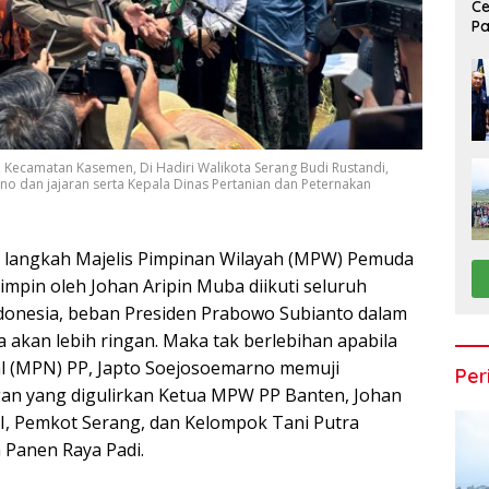
Ce
Pa
Pa
, Kecamatan Kasemen, Di Hadiri Walikota Serang Budi Rustandi,
 dan jajaran serta Kepala Dinas Pertanian dan Peternakan
 langkah Majelis Pimpinan Wilayah (MPW) Pemuda
pimpin oleh Johan Aripin Muba diikuti seluruh
ndonesia, beban Presiden Prabowo Subianto dalam
kan lebih ringan. Maka tak berlebihan apabila
l (MPN) PP, Japto Soejosoemarno memuji
Per
an yang digulirkan Ketua MPW PP Banten, Johan
 Pemkot Serang, dan Kelompok Tani Putra
a Panen Raya Padi.