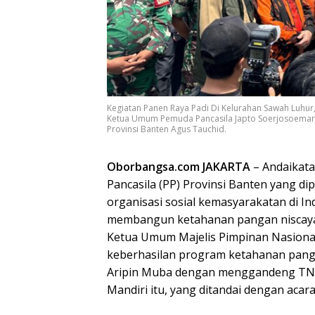
Kegiatan Panen Raya Padi Di Kelurahan Sawah Luhur
Ketua Umum Pemuda Pancasila Japto Soerjosoemarno
Provinsi Banten Agus Tauchid.
Oborbangsa.com JAKARTA
– Andaikata
Pancasila (PP) Provinsi Banten yang di
organisasi sosial kemasyarakatan di I
membangun ketahanan pangan niscaya a
Ketua Umum Majelis Pimpinan Nasiona
keberhasilan program ketahanan pang
Aripin Muba dengan menggandeng TNI,
Mandiri itu, yang ditandai dengan acar