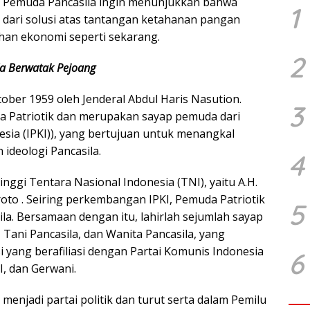
i, Pemuda Pancasila ingin menunjukkan bahwa
1
n dari solusi atas tantangan ketahanan pangan
ihan ekonomi seperti sekarang.
2
a Berwatak Pejoang
ober 1959 oleh Jenderal Abdul Haris Nasution.
3
a Patriotik dan merupakan sayap pemuda dari
ia (IPKI)), yang bertujuan untuk menangkal
deologi Pancasila.
4
 tinggi Tentara Nasional Indonesia (TNI), yaitu A.H.
oto . Seiring perkembangan IPKI, Pemuda Patriotik
5
a. Bersamaan dengan itu, lahirlah sejumlah sayap
, Tani Pancasila, dan Wanita Pancasila, yang
yang berafiliasi dengan Partai Komunis Indonesia
6
I, dan Gerwani.
enjadi partai politik dan turut serta dalam Pemilu