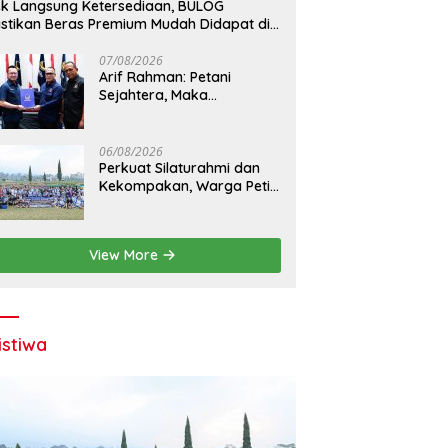
k Langsung Ketersediaan, BULOG
stikan Beras Premium Mudah Didapat di
sar
07/08/2026
Arif Rahman: Petani
Sejahtera, Maka
Ketahanan Pangan
Nasional Semakin Kokoh
06/08/2026
Perkuat Silaturahmi dan
Kekompakan, Warga Petir
Utama Adakan Peru FC
Internal Game
View More
istiwa