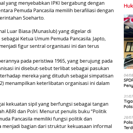
rnal yang menyebabkan IPKI bergabung dengan
Huk
entara Pemuda Pancasila memilih berafiliasi dengan
erintahan Soeharto.
l Luar Biasa (Munaslub) yang digelar di
h sebagai Ketua Umum Pemuda Pancasila. Japto,
adi figur sentral organisasi ini dan terus
perannya pada peristiwa 1965, yang berujung pada
isasi ini disebut-sebut terlibat sebagai pasukan
terhadap mereka yang dituduh sebagai simpatisan
04/0
SPDP
12) menampilkan keterlibatan organisasi ini dalam
Peny
Pen
31/0
Tiga
ai kekuatan sipil yang berfungsi sebagai tangan
Polis
ah ABRI dan Polri. Menurut penulis buku “Politik
28/0
uda Pancasila memiliki fungsi politik dan
Poli
menjadi bagian dari struktur kekuasaan informal
Terd