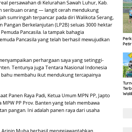
areal persawahan di Kelurahan Sawah Luhur, Kab.
an seribuan orang — langit cerah mendukung
ah sumringah terpancar pada diri Walikota Serang,
an Pangan Berkelanjutan (LP2B) seluas 3000 hektar
 Pemuda Pancasila. Ia tampak bahagia
Perk
uda Pancasila yang telah berhasil mewujudkan
Peti
 menyampaikan perhargaan saya yang setinggi-
nten. Tentunya juga Tentara Nasional Indonesia
g bahu membahu ikut mendukung tercapainya
Turn
Terb
Wali
Saat Panen Raya Padi, Ketua Umum MPN PP, Japto
2026
a MPW PP Prov. Banten yang telah membawa
Mily
tan pangan. Ini adalah panen raya dari usaha
an Aripin Muba berhasil mengejawantahkan