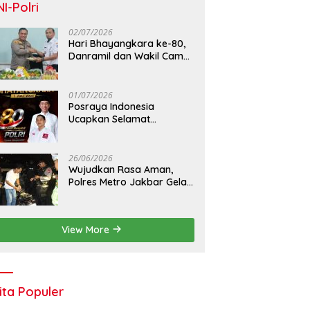
NI-Polri
02/07/2026
Hari Bhayangkara ke-80,
Danramil dan Wakil Camat
Kalideres Sambangi Polsek
Kalideres
01/07/2026
Posraya Indonesia
Ucapkan Selamat
Dirgahayu Bhayangkara
ke-80: Apresiasi Sinergitas
Polri Menjaga Kamtibmas
26/06/2026
Wujudkan Rasa Aman,
Polres Metro Jakbar Gelar
Razia Kejahatan Jalanan
dan Patroli Mobile
View More
ita Populer