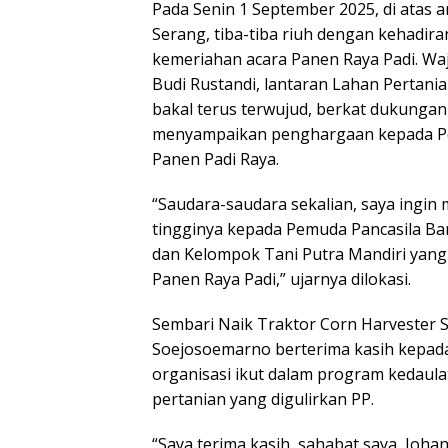
Pada Senin 1 September 2025, di atas 
Serang, tiba-tiba riuh dengan kehadir
kemeriahan acara Panen Raya Padi. Waj
Budi Rustandi, lantaran Lahan Pertani
bakal terus terwujud, berkat dukungan
menyampaikan penghargaan kepada Pem
Panen Padi Raya.
“Saudara-saudara sekalian, saya ingin
tingginya kepada Pemuda Pancasila Ba
dan Kelompok Tani Putra Mandiri yan
Panen Raya Padi,” ujarnya dilokasi.
Sembari Naik Traktor Corn Harvester 
Soejosoemarno berterima kasih kepad
organisasi ikut dalam program kedaula
pertanian yang digulirkan PP.
“Saya terima kasih, sahabat saya, Joh