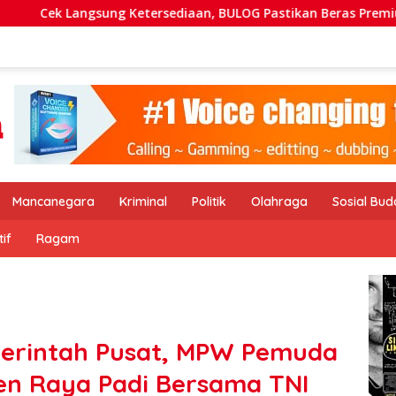
Ketersediaan, BULOG Pastikan Beras Premium Mudah Didapat di
Mancanegara
Kriminal
Politik
Olahraga
Sosial Bu
if
Ragam
erintah Pusat, MPW Pemuda
en Raya Padi Bersama TNI