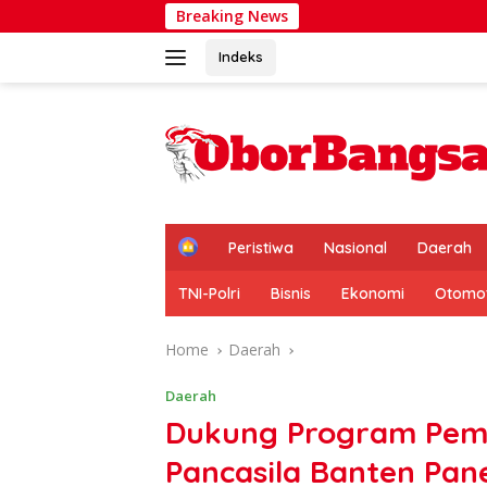
Skip
Breaking News
Cek Langsung 
to
content
Indeks
H
Peristiwa
Nasional
Daerah
o
m
TNI-Polri
Bisnis
Ekonomi
Otomot
e
Home
Daerah
Daerah
Dukung Program Pem
Pancasila Banten Pan