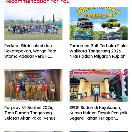
Recommendation for You
Perkuat Silaturahmi dan
Turnamen Golf Terbuka Piala
Kekompakan, Warga Petir
Walikota Tangerang 2026
Utama Adakan Peru FC
Nilai Hadiah Milyaran Rupiah
Internal Game
Porprov VII Banten 2026,
SPDP Sudah di Kejaksaan,
Tuan Rumah Tangerang
Kuasa Hukum Desak Penyidik
Selatan Akan Pakai Venue
Segera Tahan Terlapor
Kota Tangerang
Kasus Pengeroyokan