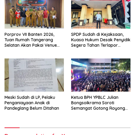
Porprov VII Banten 2026,
SPDP Sudah di Kejaksaan,
Tuan Rumah Tangerang
Kuasa Hukum Desak Penyidik
Selatan Akan Pakai Venue
Segera Tahan Terlapor
Kota Tangerang
Kasus Pengeroyokan
Meski Sudah di LP, Pelaku
Ketua BPH YPBLC Julian
Penganiayaan Anak di
Bongsoikrama Soroti
Pandeglang Belum Ditahan
Semangat Gotong Royong
Lintas Prodi