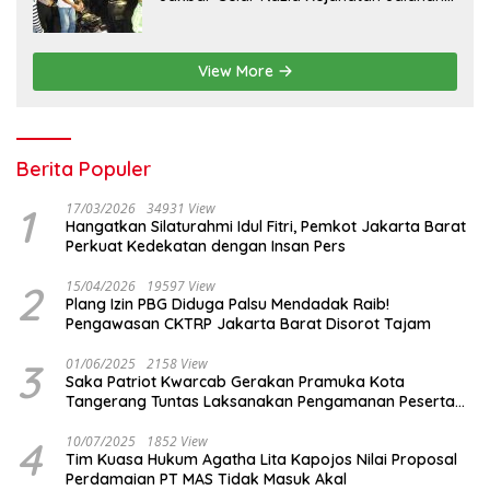
dan Patroli Mobile
View More
Berita Populer
1
17/03/2026
34931 View
Hangatkan Silaturahmi Idul Fitri, Pemkot Jakarta Barat
Perkuat Kedekatan dengan Insan Pers
2
15/04/2026
19597 View
Plang Izin PBG Diduga Palsu Mendadak Raib!
Pengawasan CKTRP Jakarta Barat Disorot Tajam
3
01/06/2025
2158 View
Saka Patriot Kwarcab Gerakan Pramuka Kota
Tangerang Tuntas Laksanakan Pengamanan Peserta
Lomba Peh Cun
4
10/07/2025
1852 View
Tim Kuasa Hukum Agatha Lita Kapojos Nilai Proposal
Perdamaian PT MAS Tidak Masuk Akal