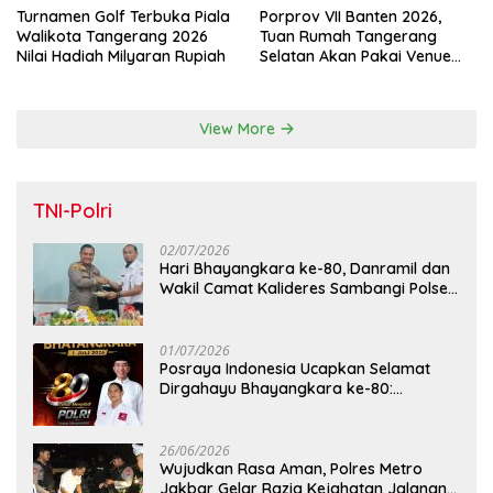
Turnamen Golf Terbuka Piala
Porprov VII Banten 2026,
Walikota Tangerang 2026
Tuan Rumah Tangerang
Nilai Hadiah Milyaran Rupiah
Selatan Akan Pakai Venue
Kota Tangerang
View More
TNI-Polri
02/07/2026
Hari Bhayangkara ke-80, Danramil dan
Wakil Camat Kalideres Sambangi Polsek
Kalideres
01/07/2026
Posraya Indonesia Ucapkan Selamat
Dirgahayu Bhayangkara ke-80:
Apresiasi Sinergitas Polri Menjaga
Kamtibmas
26/06/2026
Wujudkan Rasa Aman, Polres Metro
Jakbar Gelar Razia Kejahatan Jalanan