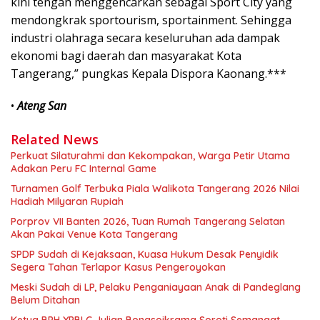
kini tengah menggencarkan sebagai Sport City yang
mendongkrak sportourism, sportainment. Sehingga
industri olahraga secara keseluruhan ada dampak
ekonomi bagi daerah dan masyarakat Kota
Tangerang,” pungkas Kepala Dispora Kaonang.***
•
Ateng San
Related News
Perkuat Silaturahmi dan Kekompakan, Warga Petir Utama
Adakan Peru FC Internal Game
Turnamen Golf Terbuka Piala Walikota Tangerang 2026 Nilai
Hadiah Milyaran Rupiah
Porprov VII Banten 2026, Tuan Rumah Tangerang Selatan
Akan Pakai Venue Kota Tangerang
SPDP Sudah di Kejaksaan, Kuasa Hukum Desak Penyidik
Segera Tahan Terlapor Kasus Pengeroyokan
Meski Sudah di LP, Pelaku Penganiayaan Anak di Pandeglang
Belum Ditahan
Ketua BPH YPBLC Julian Bongsoikrama Soroti Semangat