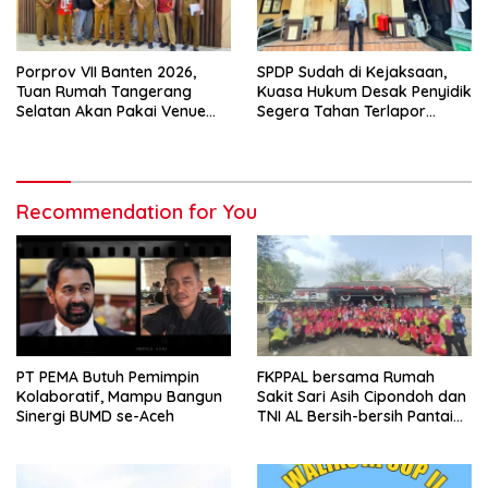
Porprov VII Banten 2026,
SPDP Sudah di Kejaksaan,
Tuan Rumah Tangerang
Kuasa Hukum Desak Penyidik
Selatan Akan Pakai Venue
Segera Tahan Terlapor
Kota Tangerang
Kasus Pengeroyokan
Recommendation for You
PT PEMA Butuh Pemimpin
FKPPAL bersama Rumah
Kolaboratif, Mampu Bangun
Sakit Sari Asih Cipondoh dan
Sinergi BUMD se-Aceh
TNI AL Bersih-bersih Pantai
Tanjung Kait