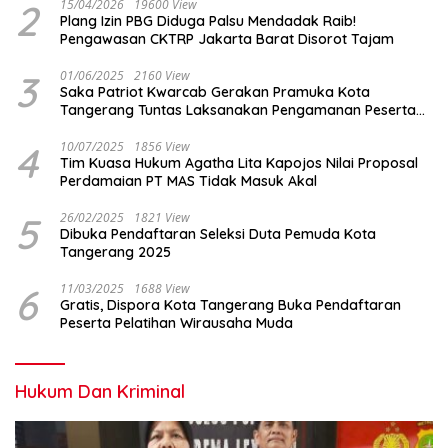
2
15/04/2026
19600 View
Plang Izin PBG Diduga Palsu Mendadak Raib!
Pengawasan CKTRP Jakarta Barat Disorot Tajam
3
01/06/2025
2160 View
Saka Patriot Kwarcab Gerakan Pramuka Kota
Tangerang Tuntas Laksanakan Pengamanan Peserta
Lomba Peh Cun
4
10/07/2025
1856 View
Tim Kuasa Hukum Agatha Lita Kapojos Nilai Proposal
Perdamaian PT MAS Tidak Masuk Akal
5
26/02/2025
1821 View
Dibuka Pendaftaran Seleksi Duta Pemuda Kota
Tangerang 2025
6
11/03/2025
1688 View
Gratis, Dispora Kota Tangerang Buka Pendaftaran
Peserta Pelatihan Wirausaha Muda
Hukum Dan Kriminal