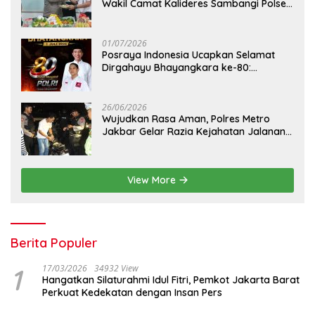
Wakil Camat Kalideres Sambangi Polsek
Kalideres
01/07/2026
Posraya Indonesia Ucapkan Selamat
Dirgahayu Bhayangkara ke-80:
Apresiasi Sinergitas Polri Menjaga
Kamtibmas
26/06/2026
Wujudkan Rasa Aman, Polres Metro
Jakbar Gelar Razia Kejahatan Jalanan
dan Patroli Mobile
View More
Berita Populer
1
17/03/2026
34932 View
Hangatkan Silaturahmi Idul Fitri, Pemkot Jakarta Barat
Perkuat Kedekatan dengan Insan Pers