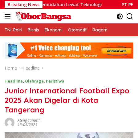
Skip
Bawa Kemudahan Lewat Teknologi
Breaking News
PT PEMA Butuh Pemim
to
content
TNI-Polri
Bisnis
Ekonomi
Otomotif
Ragam
Home
Headline
Headline
,
Olahraga
,
Peristiwa
Junior International Football Expo
2025 Akan Digelar di Kota
Tangerang
Ateng Sanusih
15/05/2025