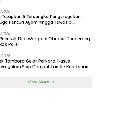
i
7/2026
si Tetapkan 5 Tersangka Pengeroyokan
uga Pencuri Ayam hingga Tewas di
nan Bali
7/2026
 Penusuk Dua Warga di Cibodas Tangerang
kok Polisi
7/2026
ek Tambora Gelar Perkara, Kasus
eroyokan Siap Dilimpahkan Ke Kejaksaan
View More