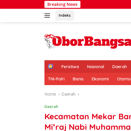
Skip
Breaking News
FKPPAL bersam
to
content
Indeks
H
Peristiwa
Nasional
Daerah
o
m
TNI-Polri
Bisnis
Ekonomi
Otomot
e
Home
Daerah
Daerah
Kecamatan Mekar Baru
Mi’raj Nabi Muhamm