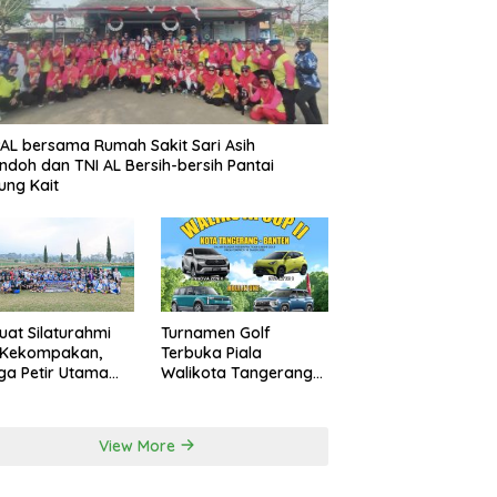
AL bersama Rumah Sakit Sari Asih
ndoh dan TNI AL Bersih-bersih Pantai
ung Kait
uat Silaturahmi
Turnamen Golf
 Kekompakan,
Terbuka Piala
a Petir Utama
Walikota Tangerang
an Peru FC
2026 Nilai Hadiah
rnal Game
Milyaran Rupiah
View More