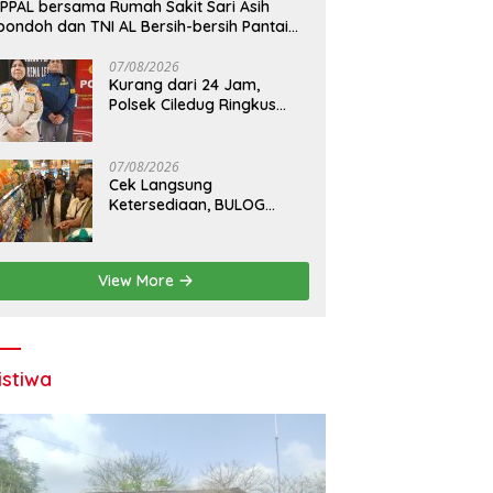
PPAL bersama Rumah Sakit Sari Asih
pondoh dan TNI AL Bersih-bersih Pantai
njung Kait
07/08/2026
Kurang dari 24 Jam,
Polsek Ciledug Ringkus
Pelaku Pencurian HP di
Warung Madura
07/08/2026
Cek Langsung
Ketersediaan, BULOG
Pastikan Beras Premium
Mudah Didapat di Pasar
View More
istiwa