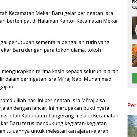
FK
Ci
h Kecamatan Mekar Baru gelar peringatan Isra
Ta
yah bertempat di Halaman Kantor Kecamatan Mekar
bagai penutupan sementara pengajian rutin yang
 Mekar Baru dengan para tokoh ulama, tokoh
mengucapkan terima kasih kepada seluruh jajaran
dir dalam peringatan Isra Mi’raj Nabi Muhammad
gajian
hamdulillah hari ini peringatan Isra Mi’raj bisa
Per
rjalan dengan lancar, ini merupakan bukti nyata
merintah Kabupaten Tangerang melalui Kecamatan
kar Baru terus mendukung kegiatan-kegiatan
lam tujuannya untuk melestarikan ajaran-ajaran