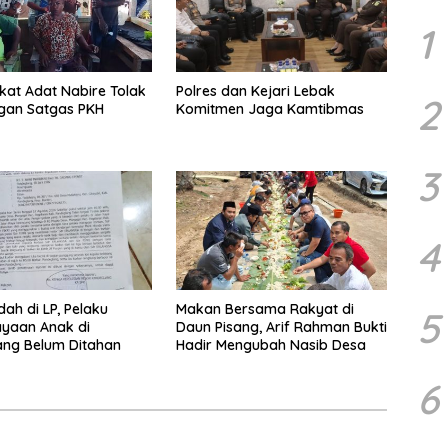
1
at Adat Nabire Tolak
Polres dan Kejari Lebak
2
gan Satgas PKH
Komitmen Jaga Kamtibmas
3
4
dah di LP, Pelaku
Makan Bersama Rakyat di
5
yaan Anak di
Daun Pisang, Arif Rahman Bukti
ang Belum Ditahan
Hadir Mengubah Nasib Desa
6