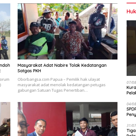
Huk
ondoh
Masyarakat Adat Nabire Tolak Kedatangan
t
Satgas PKH
Forum
Oborbangsa.com Papua – Pemilik hak ulayat
07/0
)
masyarakat adat menolak kedatangan petugas
Kura
gabungan Satuan Tugas Penertiban…
Pela
04/0
SPDP
Peny
Pen
31/0
Tiga