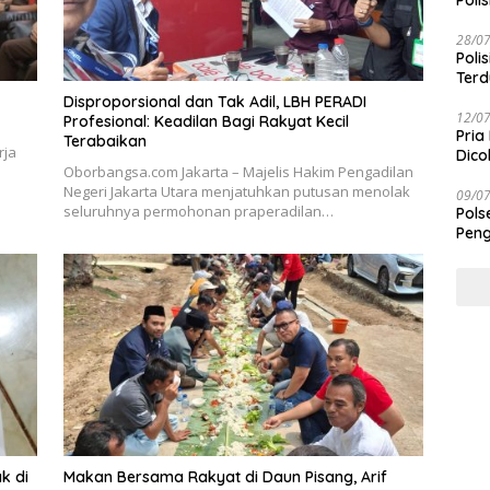
Polis
28/0
Poli
Terd
Taba
Disproporsional dan Tak Adil, LBH PERADI
12/0
Profesional: Keadilan Bagi Rakyat Kecil
Pria
Terabaikan
rja
Dico
Oborbangsa.com Jakarta – Majelis Hakim Pengadilan
Negeri Jakarta Utara menjatuhkan putusan menolak
09/0
seluruhnya permohonan praperadilan…
Pols
Peng
k di
Makan Bersama Rakyat di Daun Pisang, Arif