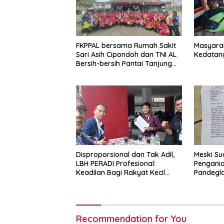
FKPPAL bersama Rumah Sakit
Masyarak
Sari Asih Cipondoh dan TNI AL
Kedatan
Bersih-bersih Pantai Tanjung
Kait
Disproporsional dan Tak Adil,
Meski Su
LBH PERADI Profesional:
Pengania
Keadilan Bagi Rakyat Kecil
Pandegl
Terabaikan
Recommendation for You