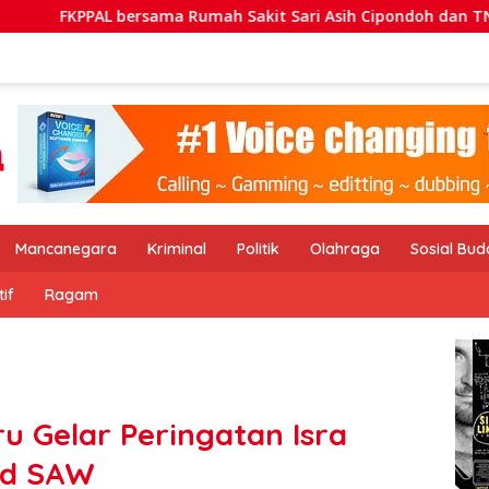
a Rumah Sakit Sari Asih Cipondoh dan TNI AL Bersih-bersih Pan
Mancanegara
Kriminal
Politik
Olahraga
Sosial Bu
if
Ragam
 Gelar Peringatan Isra
ad SAW