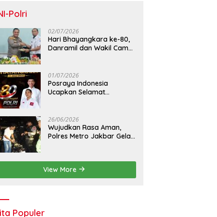
NI-Polri
02/07/2026
Hari Bhayangkara ke-80,
Danramil dan Wakil Camat
Kalideres Sambangi Polsek
Kalideres
01/07/2026
Posraya Indonesia
Ucapkan Selamat
Dirgahayu Bhayangkara
ke-80: Apresiasi Sinergitas
Polri Menjaga Kamtibmas
26/06/2026
Wujudkan Rasa Aman,
Polres Metro Jakbar Gelar
Razia Kejahatan Jalanan
dan Patroli Mobile
View More
ita Populer