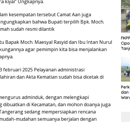
ra kiyai” Ungkapnya.
lam kesempatan tersebut Camat Aan juga
ngungkapkan bahwa Bupati terpilih Bpk. Moch.
kmah sudah resmi dilantik
FKPP
aitu Bapak Moch. Maesyal Rasyid dan Ibu Intan Nurul
Cipo
Tanj
ungannya agar pemimpin kita bisa menjalankan
apnya.
 februari 2025 Pelayanan administrasi
ahiran dan Akta Kematian sudah bisa dicetak di
Perk
dan
 mengurus adminduk, dengan melengkapi
Warg
Adak
g dibuatkan di Kecamatan, dan mohon doanya juga
Inte
n Tangerang sedang mempersiapkan rencana
n mudah-mudahan semuanya berjalan dengan