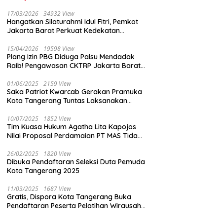
17/03/2026
34932 View
Hangatkan Silaturahmi Idul Fitri, Pemkot
Jakarta Barat Perkuat Kedekatan
dengan Insan Pers
15/04/2026
19598 View
Plang Izin PBG Diduga Palsu Mendadak
Raib! Pengawasan CKTRP Jakarta Barat
Disorot Tajam
01/06/2025
2159 View
Saka Patriot Kwarcab Gerakan Pramuka
Kota Tangerang Tuntas Laksanakan
Pengamanan Peserta Lomba Peh Cun
10/07/2025
1852 View
Tim Kuasa Hukum Agatha Lita Kapojos
Nilai Proposal Perdamaian PT MAS Tidak
Masuk Akal
26/02/2025
1820 View
Dibuka Pendaftaran Seleksi Duta Pemuda
Kota Tangerang 2025
11/03/2025
1687 View
Gratis, Dispora Kota Tangerang Buka
Pendaftaran Peserta Pelatihan Wirausaha
Muda