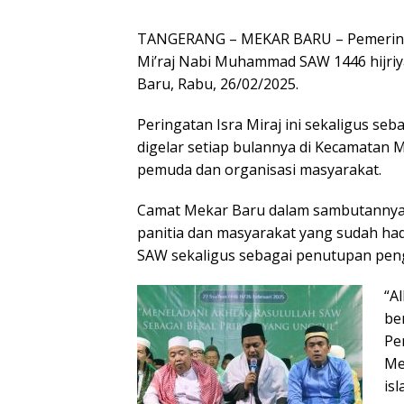
TANGERANG – MEKAR BARU – Pemerinta
Mi’raj Nabi Muhammad SAW 1446 hijri
Baru, Rabu, 26/02/2025.
Peringatan Isra Miraj ini sekaligus se
digelar setiap bulannya di Kecamatan
pemuda dan organisasi masyarakat.
Camat Mekar Baru dalam sambutannya 
panitia dan masyarakat yang sudah ha
SAW sekaligus sebagai penutupan pen
“Al
be
Pe
Me
is