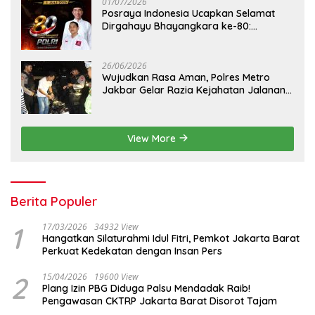
01/07/2026
Posraya Indonesia Ucapkan Selamat
Dirgahayu Bhayangkara ke-80:
Apresiasi Sinergitas Polri Menjaga
Kamtibmas
26/06/2026
Wujudkan Rasa Aman, Polres Metro
Jakbar Gelar Razia Kejahatan Jalanan
dan Patroli Mobile
View More
Berita Populer
1
17/03/2026
34932 View
Hangatkan Silaturahmi Idul Fitri, Pemkot Jakarta Barat
Perkuat Kedekatan dengan Insan Pers
2
15/04/2026
19600 View
Plang Izin PBG Diduga Palsu Mendadak Raib!
Pengawasan CKTRP Jakarta Barat Disorot Tajam