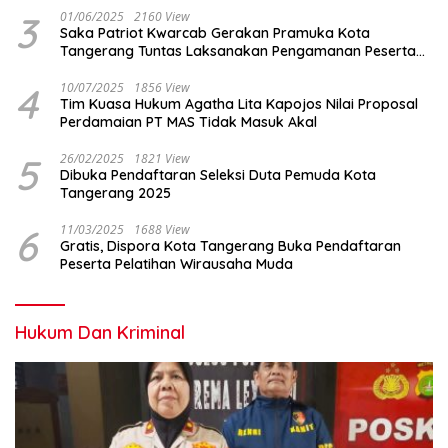
3
01/06/2025
2160 View
Saka Patriot Kwarcab Gerakan Pramuka Kota
Tangerang Tuntas Laksanakan Pengamanan Peserta
Lomba Peh Cun
4
10/07/2025
1856 View
Tim Kuasa Hukum Agatha Lita Kapojos Nilai Proposal
Perdamaian PT MAS Tidak Masuk Akal
5
26/02/2025
1821 View
Dibuka Pendaftaran Seleksi Duta Pemuda Kota
Tangerang 2025
6
11/03/2025
1688 View
Gratis, Dispora Kota Tangerang Buka Pendaftaran
Peserta Pelatihan Wirausaha Muda
Hukum Dan Kriminal