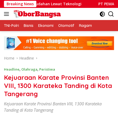
Skip
 Kemudahan Lewat Teknologi
Breaking News
PT PEMA Butuh Pemimpin
to
content
TNI-Polri
Bisnis
Ekonomi
Otomotif
Ragam
Home
Headline
Headline
,
Olahraga
,
Peristiwa
Kejuaraan Karate Provinsi Banten
VIII, 1300 Karateka Tanding di Kota
Tangerang
Kejuaraan Karate Provinsi Banten VIII, 1300 Karateka
Tanding di Kota Tangerang