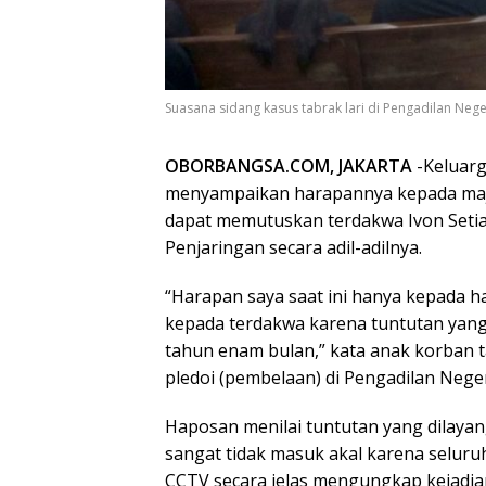
Suasana sidang kasus tabrak lari di Pengadilan Neger
OBORBANGSA.COM, JAKARTA
-Keluarga
menyampaikan harapannya kepada majel
dapat memutuskan terdakwa Ivon Setia 
Penjaringan secara adil-adilnya.
“Harapan saya saat ini hanya kepada 
kepada terdakwa karena tuntutan yang
tahun enam bulan,” kata anak korban t
pledoi (pembelaan) di Pengadilan Neger
Haposan menilai tuntutan yang dilaya
sangat tidak masuk akal karena seluru
CCTV secara jelas mengungkap kejadi