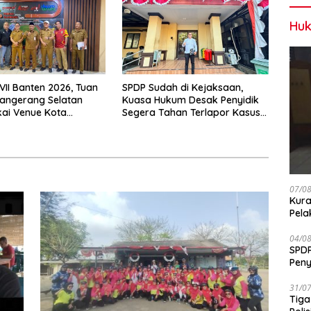
Huk
VII Banten 2026, Tuan
SPDP Sudah di Kejaksaan,
angerang Selatan
Kuasa Hukum Desak Penyidik
ai Venue Kota
Segera Tahan Terlapor Kasus
ng
Pengeroyokan
07/0
Kura
Pela
04/0
SPDP
Peny
Pen
31/0
Tiga