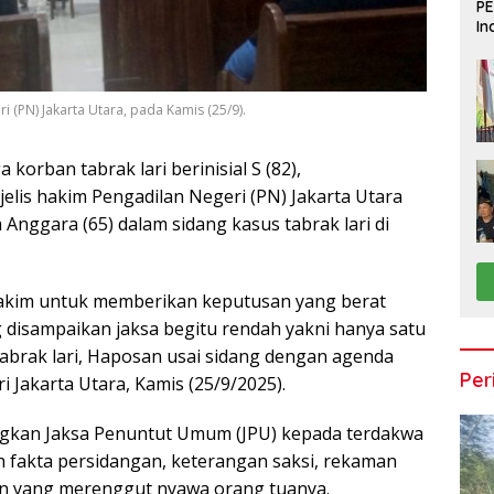
PE
In
Du
i (PN) Jakarta Utara, pada Kamis (25/9).
 korban tabrak lari berinisial S (82),
is hakim Pengadilan Negeri (PN) Jakarta Utara
Anggara (65) dalam sidang kasus tabrak lari di
hakim untuk memberikan keputusan yang berat
 disampaikan jaksa begitu rendah yakni hanya satu
abrak lari, Haposan usai sidang dengan agenda
Per
i Jakarta Utara, Kamis (25/9/2025).
ngkan Jaksa Penuntut Umum (JPU) kepada terdakwa
h fakta persidangan, keterangan saksi, rekaman
an yang merenggut nyawa orang tuanya.