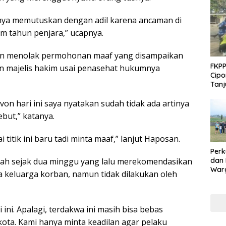
ya memutuskan dengan adil karena ancaman di
m tahun penjara,” ucapnya.
an menolak permohonan maaf yang disampaikan
FKPP
an majelis hakim usai penasehat hukumnya
Cipo
Tanj
n hari ini saya nyatakan sudah tidak ada artinya
but,” katanya.
titik ini baru tadi minta maaf,” lanjut Haposan.
Perk
dan
dah sejak dua minggu yang lalu merekomendasikan
Warg
keluarga korban, namun tidak dilakukan oleh
Adak
Inte
 ini. Apalagi, terdakwa ini masih bisa bebas
ta. Kami hanya minta keadilan agar pelaku