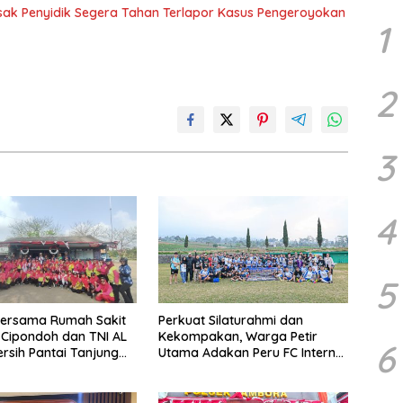
ak Penyidik Segera Tahan Terlapor Kasus Pengeroyokan
1
2
3
4
5
bersama Rumah Sakit
Perkuat Silaturahmi dan
h Cipondoh dan TNI AL
Kekompakan, Warga Petir
6
ersih Pantai Tanjung
Utama Adakan Peru FC Internal
Game