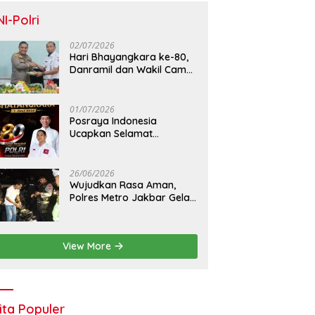
NI-Polri
02/07/2026
Hari Bhayangkara ke-80,
Danramil dan Wakil Camat
Kalideres Sambangi Polsek
Kalideres
01/07/2026
Posraya Indonesia
Ucapkan Selamat
Dirgahayu Bhayangkara
ke-80: Apresiasi Sinergitas
Polri Menjaga Kamtibmas
26/06/2026
Wujudkan Rasa Aman,
Polres Metro Jakbar Gelar
Razia Kejahatan Jalanan
dan Patroli Mobile
View More
ita Populer