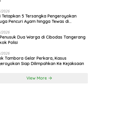
i
7/2026
si Tetapkan 5 Tersangka Pengeroyokan
uga Pencuri Ayam hingga Tewas di
nan Bali
7/2026
 Penusuk Dua Warga di Cibodas Tangerang
kok Polisi
7/2026
ek Tambora Gelar Perkara, Kasus
eroyokan Siap Dilimpahkan Ke Kejaksaan
View More