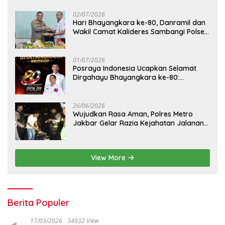
02/07/2026
Hari Bhayangkara ke-80, Danramil dan
Wakil Camat Kalideres Sambangi Polsek
Kalideres
01/07/2026
Posraya Indonesia Ucapkan Selamat
Dirgahayu Bhayangkara ke-80:
Apresiasi Sinergitas Polri Menjaga
Kamtibmas
26/06/2026
Wujudkan Rasa Aman, Polres Metro
Jakbar Gelar Razia Kejahatan Jalanan
dan Patroli Mobile
View More
Berita Populer
17/03/2026
34932 View