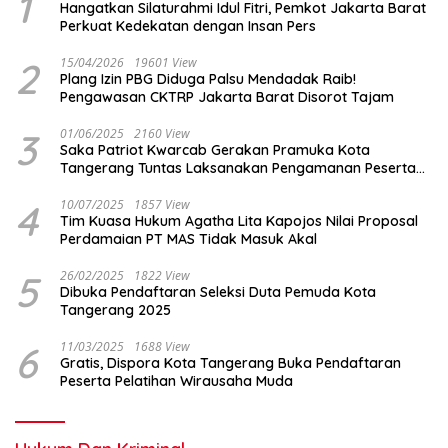
1
Hangatkan Silaturahmi Idul Fitri, Pemkot Jakarta Barat
Perkuat Kedekatan dengan Insan Pers
2
15/04/2026
19601 View
Plang Izin PBG Diduga Palsu Mendadak Raib!
Pengawasan CKTRP Jakarta Barat Disorot Tajam
3
01/06/2025
2160 View
Saka Patriot Kwarcab Gerakan Pramuka Kota
Tangerang Tuntas Laksanakan Pengamanan Peserta
Lomba Peh Cun
4
10/07/2025
1857 View
Tim Kuasa Hukum Agatha Lita Kapojos Nilai Proposal
Perdamaian PT MAS Tidak Masuk Akal
5
26/02/2025
1822 View
Dibuka Pendaftaran Seleksi Duta Pemuda Kota
Tangerang 2025
6
11/03/2025
1688 View
Gratis, Dispora Kota Tangerang Buka Pendaftaran
Peserta Pelatihan Wirausaha Muda