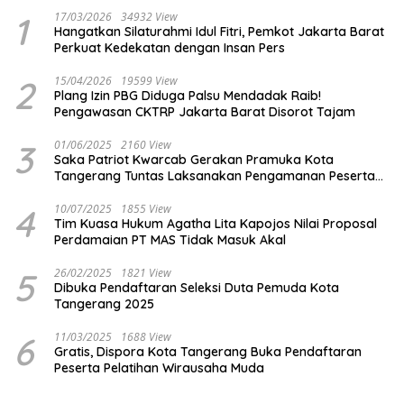
1
17/03/2026
34932 View
Hangatkan Silaturahmi Idul Fitri, Pemkot Jakarta Barat
Perkuat Kedekatan dengan Insan Pers
2
15/04/2026
19599 View
Plang Izin PBG Diduga Palsu Mendadak Raib!
Pengawasan CKTRP Jakarta Barat Disorot Tajam
3
01/06/2025
2160 View
Saka Patriot Kwarcab Gerakan Pramuka Kota
Tangerang Tuntas Laksanakan Pengamanan Peserta
Lomba Peh Cun
4
10/07/2025
1855 View
Tim Kuasa Hukum Agatha Lita Kapojos Nilai Proposal
Perdamaian PT MAS Tidak Masuk Akal
5
26/02/2025
1821 View
Dibuka Pendaftaran Seleksi Duta Pemuda Kota
Tangerang 2025
6
11/03/2025
1688 View
Gratis, Dispora Kota Tangerang Buka Pendaftaran
Peserta Pelatihan Wirausaha Muda