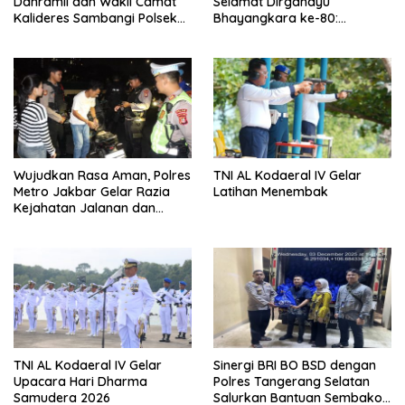
Danramil dan Wakil Camat
Selamat Dirgahayu
Kalideres Sambangi Polsek
Bhayangkara ke-80:
Kalideres
Apresiasi Sinergitas Polri
Menjaga Kamtibmas
Wujudkan Rasa Aman, Polres
TNI AL Kodaeral IV Gelar
Metro Jakbar Gelar Razia
Latihan Menembak
Kejahatan Jalanan dan
Patroli Mobile
TNI AL Kodaeral IV Gelar
Sinergi BRI BO BSD dengan
Upacara Hari Dharma
Polres Tangerang Selatan
Samudera 2026
Salurkan Bantuan Sembako