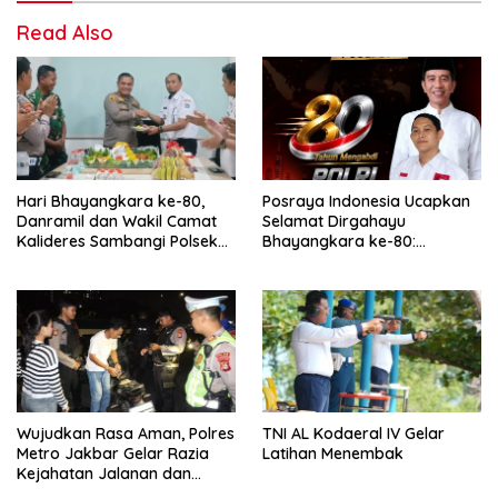
Read Also
Hari Bhayangkara ke-80,
Posraya Indonesia Ucapkan
Danramil dan Wakil Camat
Selamat Dirgahayu
Kalideres Sambangi Polsek
Bhayangkara ke-80:
Kalideres
Apresiasi Sinergitas Polri
Menjaga Kamtibmas
Wujudkan Rasa Aman, Polres
TNI AL Kodaeral IV Gelar
Metro Jakbar Gelar Razia
Latihan Menembak
Kejahatan Jalanan dan
Patroli Mobile