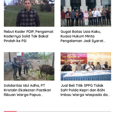
Rebut Kader PDIP, Pengamat:
Gugat Batas Usia Kaku,
Kadernya Solid Tak Bakal
Kuasa Hukum Minta
Pindah ke PSI
Pengalaman Jadi Syarat
Alternatif Calon
Penyelenggara Pemilu
Solidaritas Idul Adha, PT
Jual Beli Titik SPPG Tidak
Kristalin Ekalestari Pastikan
Sah! Polda Kepri dan BGN
Ribuan Warga Papua
Imbau Warga Waspada dan
Nikmati Daging Kurban
Segera Lapor Jika Rugi