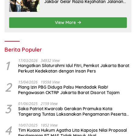
Jakbar Gelar Razia Kejahatan Jalanan
dan Patroli Mobile
View More
Berita Populer
1
17/03/2026
34932 View
Hangatkan Silaturahmi Idul Fitri, Pemkot Jakarta Barat
Perkuat Kedekatan dengan Insan Pers
2
15/04/2026
19598 View
Plang Izin PBG Diduga Palsu Mendadak Raib!
Pengawasan CKTRP Jakarta Barat Disorot Tajam
3
01/06/2025
2159 View
Saka Patriot Kwarcab Gerakan Pramuka Kota
Tangerang Tuntas Laksanakan Pengamanan Peserta
Lomba Peh Cun
4
10/07/2025
1852 View
Tim Kuasa Hukum Agatha Lita Kapojos Nilai Proposal
Perdamaian PT MAS Tidak Masuk Akal