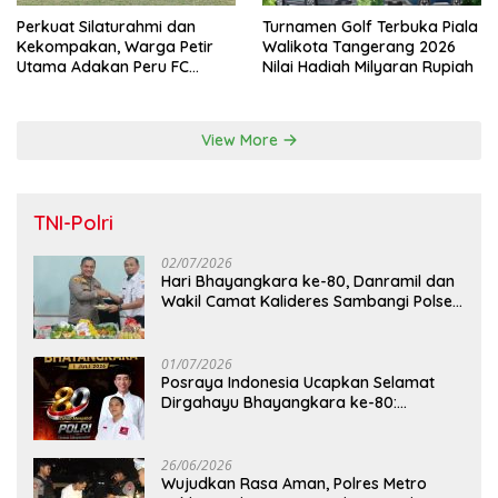
Perkuat Silaturahmi dan
Turnamen Golf Terbuka Piala
Kekompakan, Warga Petir
Walikota Tangerang 2026
Utama Adakan Peru FC
Nilai Hadiah Milyaran Rupiah
Internal Game
View More
TNI-Polri
02/07/2026
Hari Bhayangkara ke-80, Danramil dan
Wakil Camat Kalideres Sambangi Polsek
Kalideres
01/07/2026
Posraya Indonesia Ucapkan Selamat
Dirgahayu Bhayangkara ke-80:
Apresiasi Sinergitas Polri Menjaga
Kamtibmas
26/06/2026
Wujudkan Rasa Aman, Polres Metro