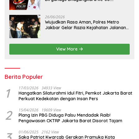
Apresiasi Sinergitas Polri Menjaga
Kamtibmas
26/06/2026
Wujudkan Rasa Aman, Polres Metro
Jakbar Gelar Razia Kejahatan Jalanan
dan Patroli Mobile
View More
Berita Populer
1
17/03/2026
34933 View
Hangatkan Silaturahmi Idul Fitri, Pemkot Jakarta Barat
Perkuat Kedekatan dengan Insan Pers
2
15/04/2026
19609 View
Plang Izin PBG Diduga Palsu Mendadak Raib!
Pengawasan CKTRP Jakarta Barat Disorot Tajam
3
01/06/2025
2162 View
Saka Patriot Kwarcab Gerakan Pramuka Kota