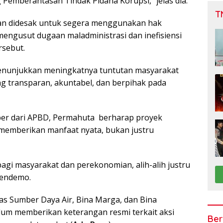
emberantasan Tindak Pidana Korupsi,” jelas dia.
T
tan didesak untuk segera menggunakan hak
engusut dugaan maladministrasi dan inefisiensi
rsebut.
 menunjukkan meningkatnya tuntutan masyarakat
g transparan, akuntabel, dan berpihak pada
er dari APBD, Permahuta berharap proyek
r memberikan manfaat nyata, bukan justru
agi masyarakat dan perekonomian, alih-alih justru
pendemo.
nas Sumber Daya Air, Bina Marga, dan Bina
lum memberikan keterangan resmi terkait aksi
Ber