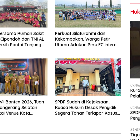
Huk
bersama Rumah Sakit
Perkuat Silaturahmi dan
h Cipondoh dan TNI AL
Kekompakan, Warga Petir
ersih Pantai Tanjung
Utama Adakan Peru FC Internal
Game
07/0
Kura
Pela
VII Banten 2026, Tuan
SPDP Sudah di Kejaksaan,
angerang Selatan
Kuasa Hukum Desak Penyidik
04/0
SPDP
ai Venue Kota
Segera Tahan Terlapor Kasus
Peny
ng
Pengeroyokan
Pen
31/0
Tiga