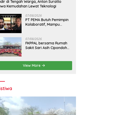
dir di Tengah Warga, Anton Suratto
wa Kemudahan Lewat Teknologi
07/08/2026
PT PEMA Butuh Pemimpin
Kolaboratif, Mampu
Bangun Sinergi BUMD se-
Aceh
07/08/2026
FKPPAL bersama Rumah
Sakit Sari Asih Cipondoh
dan TNI AL Bersih-bersih
Pantai Tanjung Kait
View More
istiwa