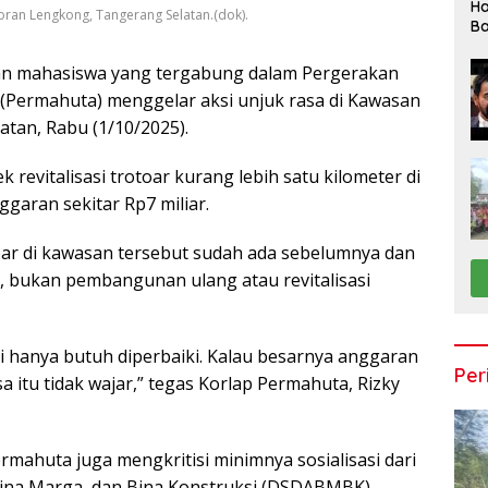
Ha
oran Lengkong, Tangerang Selatan.(dok).
Ba
an mahasiswa yang tergabung dalam Pergerakan
Permahuta) menggelar aksi unjuk rasa di Kawasan
tan, Rabu (1/10/2025).
revitalisasi trotoar kurang lebih satu kilometer di
ggaran sekitar Rp7 miliar.
r di kawasan tersebut sudah ada sebelumnya dan
 bukan pembangunan ulang atau revitalisasi
di hanya butuh diperbaiki. Kalau besarnya anggaran
Per
a itu tidak wajar,” tegas Korlap Permahuta, Rizky
ermahuta juga mengkritisi minimnya sosialisasi dari
 Bina Marga, dan Bina Konstruksi (DSDABMBK)