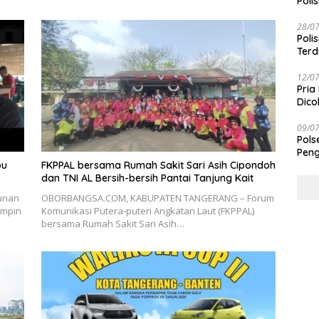
Polis
28/0
Poli
Terd
Taba
12/0
Pria
Dico
09/0
Pols
Peng
pu
FKPPAL bersama Rumah Sakit Sari Asih Cipondoh
dan TNI AL Bersih-bersih Pantai Tanjung Kait
unan
OBORBANGSA.COM, KABUPATEN TANGERANG – Forum
impin
Komunikasi Putera-puteri Angkatan Laut (FKPPAL)
bersama Rumah Sakit Sari Asih…