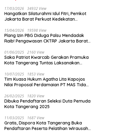
17/03/2026
34932 View
Hangatkan Silaturahmi Idul Fitri, Pemkot
Jakarta Barat Perkuat Kedekatan
dengan Insan Pers
15/04/2026
19598 View
Plang Izin PBG Diduga Palsu Mendadak
Raib! Pengawasan CKTRP Jakarta Barat
Disorot Tajam
01/06/2025
2160 View
Saka Patriot Kwarcab Gerakan Pramuka
Kota Tangerang Tuntas Laksanakan
Pengamanan Peserta Lomba Peh Cun
10/07/2025
1853 View
Tim Kuasa Hukum Agatha Lita Kapojos
Nilai Proposal Perdamaian PT MAS Tidak
Masuk Akal
26/02/2025
1820 View
Dibuka Pendaftaran Seleksi Duta Pemuda
Kota Tangerang 2025
11/03/2025
1687 View
Gratis, Dispora Kota Tangerang Buka
Pendaftaran Peserta Pelatihan Wirausaha
Muda