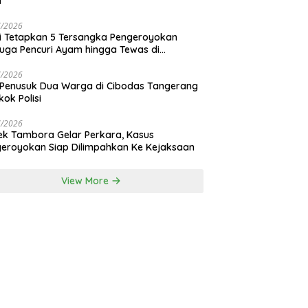
i
7/2026
si Tetapkan 5 Tersangka Pengeroyokan
uga Pencuri Ayam hingga Tewas di
nan Bali
7/2026
 Penusuk Dua Warga di Cibodas Tangerang
kok Polisi
7/2026
ek Tambora Gelar Perkara, Kasus
eroyokan Siap Dilimpahkan Ke Kejaksaan
View More