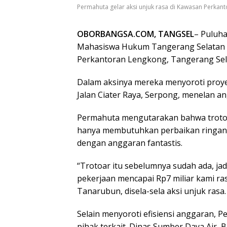
Permahuta gelar aksi unjuk rasa di Kawasan Perkant
OBORBANGSA.COM, TANGSEL
– Puluh
Mahasiswa Hukum Tangerang Selatan (
Perkantoran Lengkong, Tangerang Sela
Dalam aksinya mereka menyoroti proyek 
Jalan Ciater Raya, Serpong, menelan an
Permahuta mengutarakan bahwa trotoa
hanya membutuhkan perbaikan ringan,
dengan anggaran fantastis.
“Trotoar itu sebelumnya sudah ada, ja
pekerjaan mencapai Rp7 miliar kami ras
Tanarubun, disela-sela aksi unjuk rasa.
Selain menyoroti efisiensi anggaran, P
pihak terkait. Dinas Sumber Daya Air,