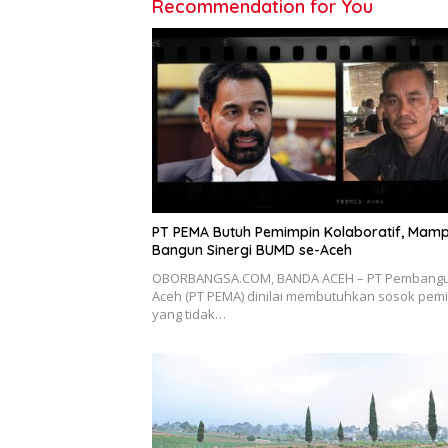
Recommendation for You
PT PEMA Butuh Pemimpin Kolaboratif, Mam
Bangun Sinergi BUMD se-Aceh
OBORBANGSA.COM, BANDA ACEH – PT Pembang
Aceh (PT PEMA) dinilai membutuhkan sosok pem
yang tidak…