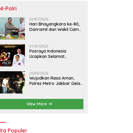
NI-Polri
02/07/2026
Hari Bhayangkara ke-80,
Danramil dan Wakil Camat
Kalideres Sambangi Polsek
Kalideres
01/07/2026
Posraya Indonesia
Ucapkan Selamat
Dirgahayu Bhayangkara
ke-80: Apresiasi Sinergitas
Polri Menjaga Kamtibmas
26/06/2026
Wujudkan Rasa Aman,
Polres Metro Jakbar Gelar
Razia Kejahatan Jalanan
dan Patroli Mobile
View More
ita Populer