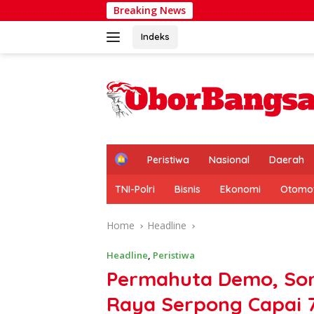
Skip
Breaking News
Hadir di T
to
content
Indeks
H
Peristiwa
Nasional
Daerah
o
m
TNI-Polri
Bisnis
Ekonomi
Otomot
e
Home
Headline
Headline
,
Peristiwa
Permahuta Demo, Soro
Raya Serpong Capai 7