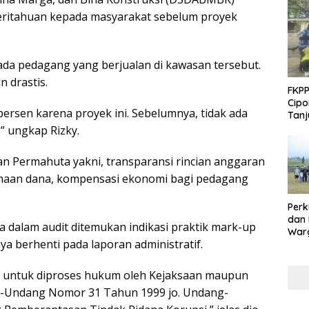
eritahuan kepada masyarakat sebelum proyek
ada pedagang yang berjualan di kawasan tersebut.
 drastis.
FKPP
Cipo
ersen karena proyek ini. Sebelumnya, tidak ada
Tanj
,” ungkap Rizky.
n Permahuta yakni, transparansi rincian anggaran
unaan dana, kompensasi ekonomi bagi pedagang
Perk
dan
ka dalam audit ditemukan indikasi praktik mark-up
Warg
ya berhenti pada laporan administratif.
Adak
Inte
n untuk diproses hukum oleh Kejaksaan maupun
ng-Undang Nomor 31 Tahun 1999 jo. Undang-