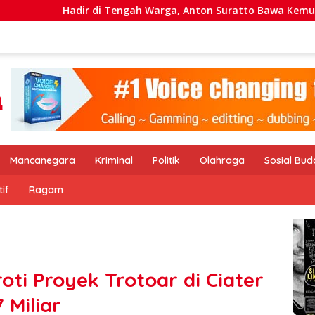
engah Warga, Anton Suratto Bawa Kemudahan Lewat Teknologi
Mancanegara
Kriminal
Politik
Olahraga
Sosial Bu
if
Ragam
ti Proyek Trotoar di Ciater
 Miliar