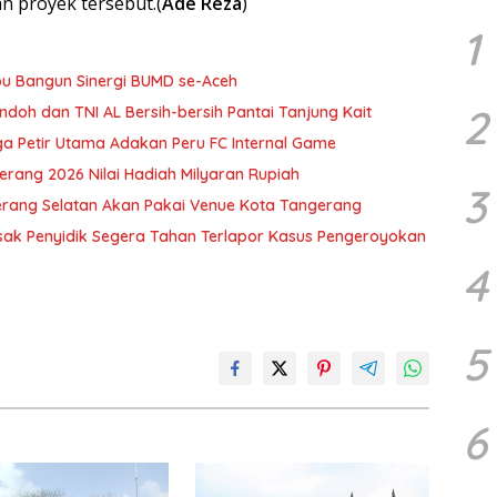
 proyek tersebut.(
Ade Reza
)
1
u Bangun Sinergi BUMD se-Aceh
2
doh dan TNI AL Bersih-bersih Pantai Tanjung Kait
a Petir Utama Adakan Peru FC Internal Game
erang 2026 Nilai Hadiah Milyaran Rupiah
3
erang Selatan Akan Pakai Venue Kota Tangerang
ak Penyidik Segera Tahan Terlapor Kasus Pengeroyokan
4
5
6