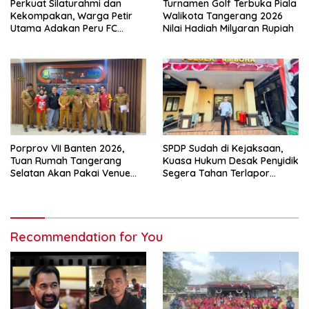
Perkuat Silaturahmi dan
Turnamen Golf Terbuka Piala
Kekompakan, Warga Petir
Walikota Tangerang 2026
Utama Adakan Peru FC
Nilai Hadiah Milyaran Rupiah
Internal Game
Porprov VII Banten 2026,
SPDP Sudah di Kejaksaan,
Tuan Rumah Tangerang
Kuasa Hukum Desak Penyidik
Selatan Akan Pakai Venue
Segera Tahan Terlapor
Kota Tangerang
Kasus Pengeroyokan
Recommendation for You