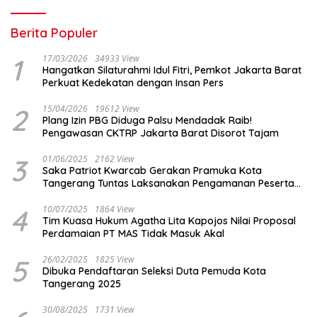
Berita Populer
1
17/03/2026
34933 View
Hangatkan Silaturahmi Idul Fitri, Pemkot Jakarta Barat
Perkuat Kedekatan dengan Insan Pers
2
15/04/2026
19612 View
Plang Izin PBG Diduga Palsu Mendadak Raib!
Pengawasan CKTRP Jakarta Barat Disorot Tajam
3
01/06/2025
2162 View
Saka Patriot Kwarcab Gerakan Pramuka Kota
Tangerang Tuntas Laksanakan Pengamanan Peserta
Lomba Peh Cun
4
10/07/2025
1864 View
Tim Kuasa Hukum Agatha Lita Kapojos Nilai Proposal
Perdamaian PT MAS Tidak Masuk Akal
5
26/02/2025
1825 View
Dibuka Pendaftaran Seleksi Duta Pemuda Kota
Tangerang 2025
30/08/2025
1731 View