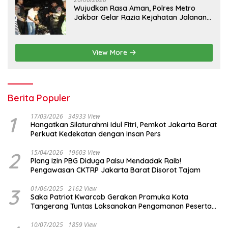
Wujudkan Rasa Aman, Polres Metro
Jakbar Gelar Razia Kejahatan Jalanan
dan Patroli Mobile
View More
Berita Populer
1
17/03/2026
34933 View
Hangatkan Silaturahmi Idul Fitri, Pemkot Jakarta Barat
Perkuat Kedekatan dengan Insan Pers
2
15/04/2026
19603 View
Plang Izin PBG Diduga Palsu Mendadak Raib!
Pengawasan CKTRP Jakarta Barat Disorot Tajam
3
01/06/2025
2162 View
Saka Patriot Kwarcab Gerakan Pramuka Kota
Tangerang Tuntas Laksanakan Pengamanan Peserta
Lomba Peh Cun
10/07/2025
1859 View