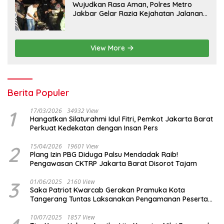
Wujudkan Rasa Aman, Polres Metro
Jakbar Gelar Razia Kejahatan Jalanan
dan Patroli Mobile
View More
Berita Populer
1
17/03/2026
34932 View
Hangatkan Silaturahmi Idul Fitri, Pemkot Jakarta Barat
Perkuat Kedekatan dengan Insan Pers
2
15/04/2026
19601 View
Plang Izin PBG Diduga Palsu Mendadak Raib!
Pengawasan CKTRP Jakarta Barat Disorot Tajam
3
01/06/2025
2160 View
Saka Patriot Kwarcab Gerakan Pramuka Kota
Tangerang Tuntas Laksanakan Pengamanan Peserta
Lomba Peh Cun
10/07/2025
1857 View