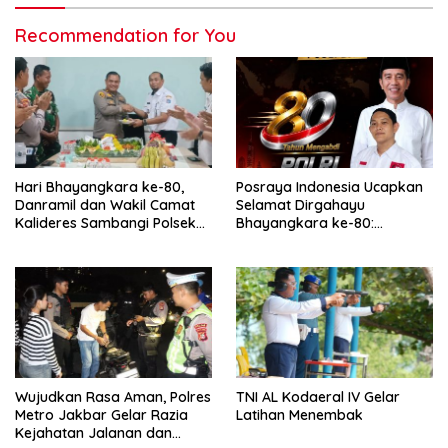
Recommendation for You
Hari Bhayangkara ke-80,
Posraya Indonesia Ucapkan
Danramil dan Wakil Camat
Selamat Dirgahayu
Kalideres Sambangi Polsek
Bhayangkara ke-80:
Kalideres
Apresiasi Sinergitas Polri
Menjaga Kamtibmas
Wujudkan Rasa Aman, Polres
TNI AL Kodaeral IV Gelar
Metro Jakbar Gelar Razia
Latihan Menembak
Kejahatan Jalanan dan