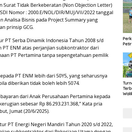
n Surat Tidak Berkeberatan (Non Objection Letter)
SDI Nomor : 2000.E/NOL/DIR/MUJ/VII/2022 tanggal
an Analisa Bisnis pada Project Summary yang
n prinsip GCG.
Perk
r PT Serba Dinamik Indonesia Tahun 2008 s/d
Peti
PT ENM atas perjanjian subkontraktor dari
aan PT Pertamina tanpa sepengetahuan pemilik
kepada PT ENM lebih dari 50Y5, yang seharusnya
la diberikan tidak boleh lebih 5074.
Turn
Terb
Wali
bayaran dari Anak Perusahaan Pertamina kepada
2026
ugian sebesar Rp 86.293.231.368,” Kata pria
Mily
ut, Jumat (20/6/2025).
ur PT Energi Negeri Mandiri Tahun 2020 s/d 2022,
njian subkontraktor dari Pekerjaan Utama dengan