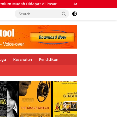
di Pasar
Arif Rahman: Petani Sejahtera, Maka Ketaha
daya
Kesehatan
Pendidikan