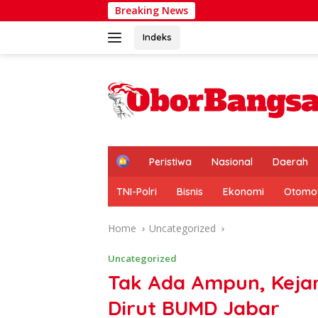
Skip
Breaking News
Cek Langsun
to
content
Indeks
H
Peristiwa
Nasional
Daerah
o
m
TNI-Polri
Bisnis
Ekonomi
Otomot
e
Home
Uncategorized
Uncategorized
Tak Ada Ampun, Keja
Dirut BUMD Jabar