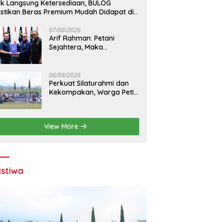
k Langsung Ketersediaan, BULOG
stikan Beras Premium Mudah Didapat di
sar
07/08/2026
Arif Rahman: Petani
Sejahtera, Maka
Ketahanan Pangan
Nasional Semakin Kokoh
06/08/2026
Perkuat Silaturahmi dan
Kekompakan, Warga Petir
Utama Adakan Peru FC
Internal Game
View More
istiwa