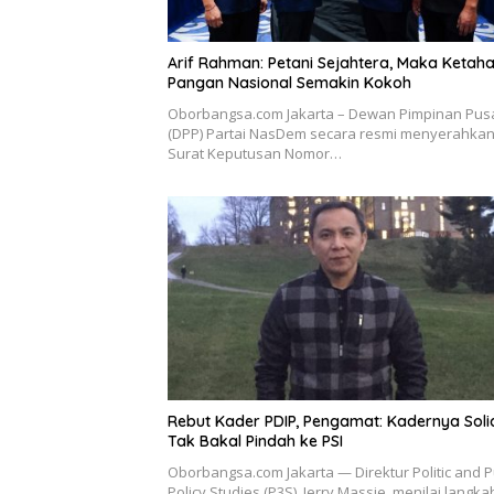
Arif Rahman: Petani Sejahtera, Maka Ketah
Pangan Nasional Semakin Kokoh
Oborbangsa.com Jakarta – Dewan Pimpinan Pus
(DPP) Partai NasDem secara resmi menyerahka
Surat Keputusan Nomor…
Rebut Kader PDIP, Pengamat: Kadernya Soli
Tak Bakal Pindah ke PSI
Oborbangsa.com Jakarta — Direktur Politic and P
Policy Studies (P3S), Jerry Massie, menilai langka