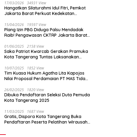
17/03/2026
34931 View
Hangatkan Silaturahmi Idul Fitri, Pemkot
Jakarta Barat Perkuat Kedekatan
dengan Insan Pers
15/04/2026
19597 View
Plang Izin PBG Diduga Palsu Mendadak
Raib! Pengawasan CKTRP Jakarta Barat
Disorot Tajam
01/06/2025
2158 View
Saka Patriot Kwarcab Gerakan Pramuka
Kota Tangerang Tuntas Laksanakan
Pengamanan Peserta Lomba Peh Cun
10/07/2025
1852 View
Tim Kuasa Hukum Agatha Lita Kapojos
Nilai Proposal Perdamaian PT MAS Tidak
Masuk Akal
26/02/2025
1820 View
Dibuka Pendaftaran Seleksi Duta Pemuda
Kota Tangerang 2025
11/03/2025
1687 View
Gratis, Dispora Kota Tangerang Buka
Pendaftaran Peserta Pelatihan Wirausaha
Muda