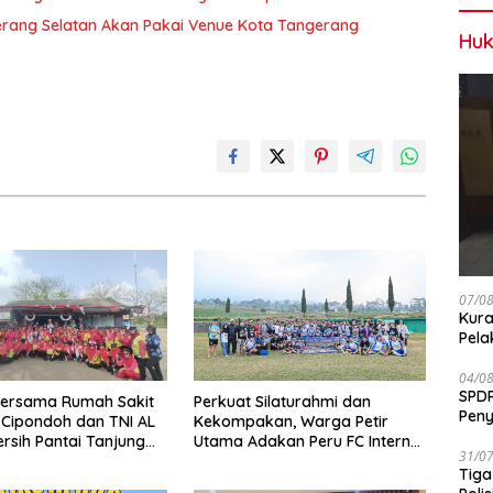
erang Selatan Akan Pakai Venue Kota Tangerang
Huk
07/0
Kura
Pela
04/0
SPDP
bersama Rumah Sakit
Perkuat Silaturahmi dan
Peny
h Cipondoh dan TNI AL
Kekompakan, Warga Petir
Pen
ersih Pantai Tanjung
Utama Adakan Peru FC Internal
31/0
Game
Tiga