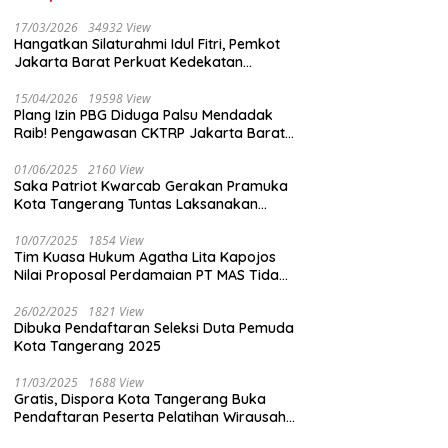
17/03/2026
34932 View
Hangatkan Silaturahmi Idul Fitri, Pemkot
Jakarta Barat Perkuat Kedekatan
dengan Insan Pers
15/04/2026
19598 View
Plang Izin PBG Diduga Palsu Mendadak
Raib! Pengawasan CKTRP Jakarta Barat
Disorot Tajam
01/06/2025
2160 View
Saka Patriot Kwarcab Gerakan Pramuka
Kota Tangerang Tuntas Laksanakan
Pengamanan Peserta Lomba Peh Cun
10/07/2025
1854 View
Tim Kuasa Hukum Agatha Lita Kapojos
Nilai Proposal Perdamaian PT MAS Tidak
Masuk Akal
26/02/2025
1821 View
Dibuka Pendaftaran Seleksi Duta Pemuda
Kota Tangerang 2025
11/03/2025
1688 View
Gratis, Dispora Kota Tangerang Buka
Pendaftaran Peserta Pelatihan Wirausaha
Muda