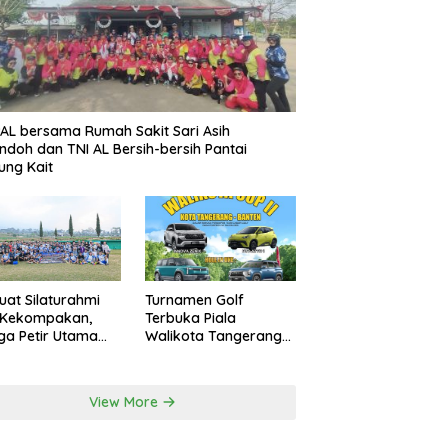
AL bersama Rumah Sakit Sari Asih
ndoh dan TNI AL Bersih-bersih Pantai
ung Kait
uat Silaturahmi
Turnamen Golf
 Kekompakan,
Terbuka Piala
a Petir Utama
Walikota Tangerang
an Peru FC
2026 Nilai Hadiah
rnal Game
Milyaran Rupiah
View More