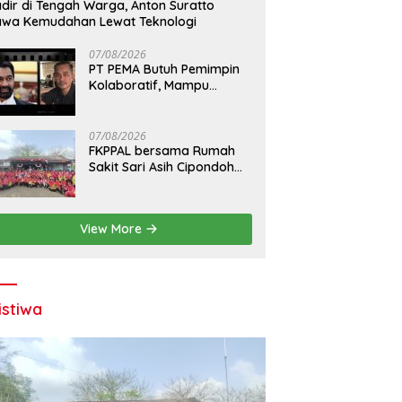
dir di Tengah Warga, Anton Suratto
wa Kemudahan Lewat Teknologi
07/08/2026
PT PEMA Butuh Pemimpin
Kolaboratif, Mampu
Bangun Sinergi BUMD se-
Aceh
07/08/2026
FKPPAL bersama Rumah
Sakit Sari Asih Cipondoh
dan TNI AL Bersih-bersih
Pantai Tanjung Kait
View More
istiwa