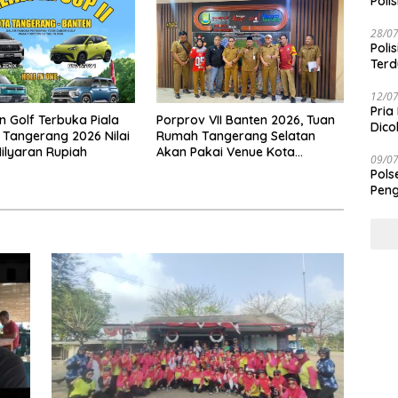
Polis
28/0
Poli
Terd
Taba
12/0
Pria
 Golf Terbuka Piala
Porprov VII Banten 2026, Tuan
Dico
 Tangerang 2026 Nilai
Rumah Tangerang Selatan
ilyaran Rupiah
Akan Pakai Venue Kota
09/0
Tangerang
Pols
Peng