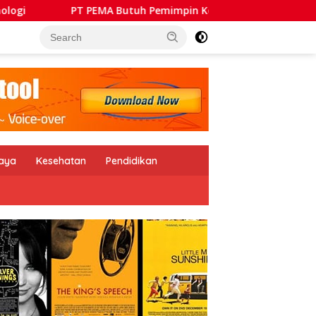
Butuh Pemimpin Kolaboratif, Mampu Bangun Sinergi BUMD se-
daya
Kesehatan
Pendidikan