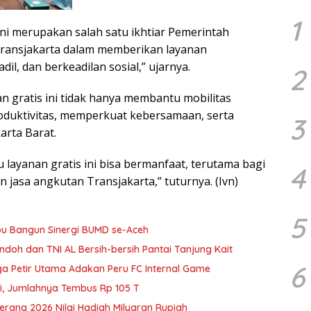
1
ini merupakan salah satu ikhtiar Pemerintah
Transjakarta dalam memberikan layanan
adil, dan berkeadilan sosial,” ujarnya.
2
n gratis ini tidak hanya membantu mobilitas
oduktivitas, memperkuat kebersamaan, serta
3
arta Barat.
ayanan gratis ini bisa bermanfaat, terutama bagi
4
jasa angkutan Transjakarta,” tuturnya. (Ivn)
5
u Bangun Sinergi BUMD se-Aceh
doh dan TNI AL Bersih-bersih Pantai Tanjung Kait
6
a Petir Utama Adakan Peru FC Internal Game
gi, Jumlahnya Tembus Rp 105 T
erang 2026 Nilai Hadiah Milyaran Rupiah