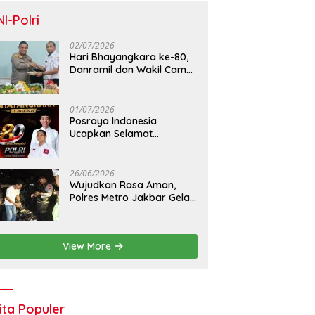
NI-Polri
02/07/2026
Hari Bhayangkara ke-80,
Danramil dan Wakil Camat
Kalideres Sambangi Polsek
Kalideres
01/07/2026
Posraya Indonesia
Ucapkan Selamat
Dirgahayu Bhayangkara
ke-80: Apresiasi Sinergitas
Polri Menjaga Kamtibmas
26/06/2026
Wujudkan Rasa Aman,
Polres Metro Jakbar Gelar
Razia Kejahatan Jalanan
dan Patroli Mobile
View More
ita Populer