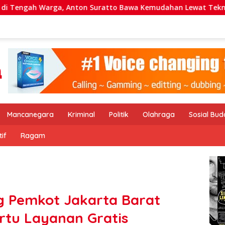
on Suratto Bawa Kemudahan Lewat Teknologi
PT PEMA 
Mancanegara
Kriminal
Politik
Olahraga
Sosial Bu
if
Ragam
g Pemkot Jakarta Barat
artu Layanan Gratis