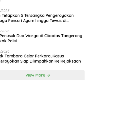
i
7/2026
si Tetapkan 5 Tersangka Pengeroyokan
uga Pencuri Ayam hingga Tewas di
nan Bali
7/2026
 Penusuk Dua Warga di Cibodas Tangerang
kok Polisi
7/2026
ek Tambora Gelar Perkara, Kasus
eroyokan Siap Dilimpahkan Ke Kejaksaan
View More