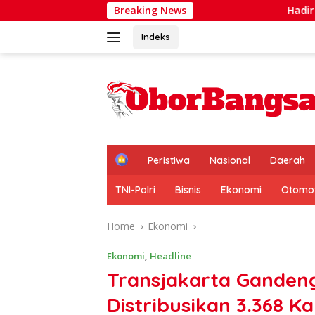
Skip
Breaking News
Hadir di Tengah Warga, Ant
to
content
Indeks
H
Peristiwa
Nasional
Daerah
o
m
TNI-Polri
Bisnis
Ekonomi
Otomot
e
Home
Ekonomi
Ekonomi
,
Headline
Transjakarta Ganden
Distribusikan 3.368 K