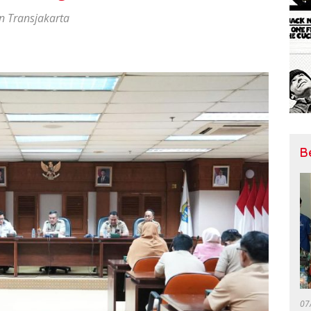
n Transjakarta
B
07