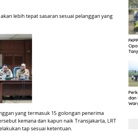
tu akan lebih tepat sasaran sesuai pelanggan yang
FKPP
Cipo
Tanj
Perk
dan
Warg
Adak
nggan yang termasuk 15 golongan penerima
Inte
ersebut kemana dan kapun naik Transjakarta, LRT
elakukan tap sesuai ketentuan.