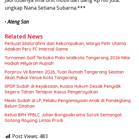
Jadi totalnya lima unit mobil dan uang Rp100 juta,”
ungkap Nana Setiana Subarna.***
•
Ateng San
Related News
Perkuat Silaturahmi dan Kekompakan, Warga Petir Utama
Adakan Peru FC Internal Game
Turnamen Golf Terbuka Piala Walikota Tangerang 2026 Nilai
Hadiah Milyaran Rupiah
Porprov VII Banten 2026, Tuan Rumah Tangerang Selatan
Akan Pakai Venue Kota Tangerang
SPDP Sudah di Kejaksaan, Kuasa Hukum Desak Penyidik
Segera Tahan Terlapor Kasus Pengeroyokan
Meski Sudah di LP, Pelaku Penganiayaan Anak di Pandeglang
Belum Ditahan
Ketua BPH YPBLC Julian Bongsoikrama Soroti Semangat
Gotong Royong Lintas Prodi
Post Views:
483