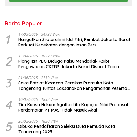
Berita Populer
1
17/03/2026
34932 View
Hangatkan Silaturahmi Idul Fitri, Pemkot Jakarta Barat
Perkuat Kedekatan dengan Insan Pers
2
15/04/2026
19598 View
Plang Izin PBG Diduga Palsu Mendadak Raib!
Pengawasan CKTRP Jakarta Barat Disorot Tajam
3
01/06/2025
2159 View
Saka Patriot Kwarcab Gerakan Pramuka Kota
Tangerang Tuntas Laksanakan Pengamanan Peserta
Lomba Peh Cun
4
10/07/2025
1852 View
Tim Kuasa Hukum Agatha Lita Kapojos Nilai Proposal
Perdamaian PT MAS Tidak Masuk Akal
5
26/02/2025
1820 View
Dibuka Pendaftaran Seleksi Duta Pemuda Kota
Tangerang 2025