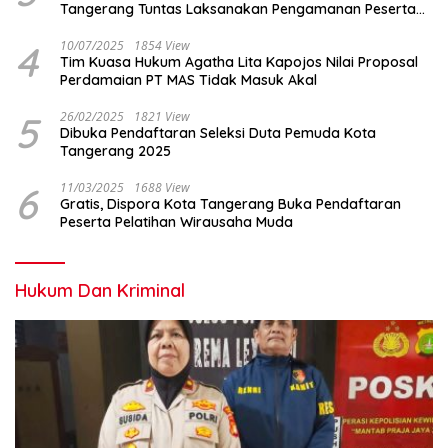
Tangerang Tuntas Laksanakan Pengamanan Peserta
Lomba Peh Cun
4
10/07/2025
1854 View
Tim Kuasa Hukum Agatha Lita Kapojos Nilai Proposal
Perdamaian PT MAS Tidak Masuk Akal
5
26/02/2025
1821 View
Dibuka Pendaftaran Seleksi Duta Pemuda Kota
Tangerang 2025
6
11/03/2025
1688 View
Gratis, Dispora Kota Tangerang Buka Pendaftaran
Peserta Pelatihan Wirausaha Muda
Hukum Dan Kriminal