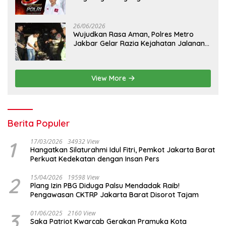
Apresiasi Sinergitas Polri Menjaga
Kamtibmas
26/06/2026
Wujudkan Rasa Aman, Polres Metro
Jakbar Gelar Razia Kejahatan Jalanan
dan Patroli Mobile
View More
Berita Populer
1
17/03/2026
34932 View
Hangatkan Silaturahmi Idul Fitri, Pemkot Jakarta Barat
Perkuat Kedekatan dengan Insan Pers
2
15/04/2026
19598 View
Plang Izin PBG Diduga Palsu Mendadak Raib!
Pengawasan CKTRP Jakarta Barat Disorot Tajam
3
01/06/2025
2160 View
Saka Patriot Kwarcab Gerakan Pramuka Kota