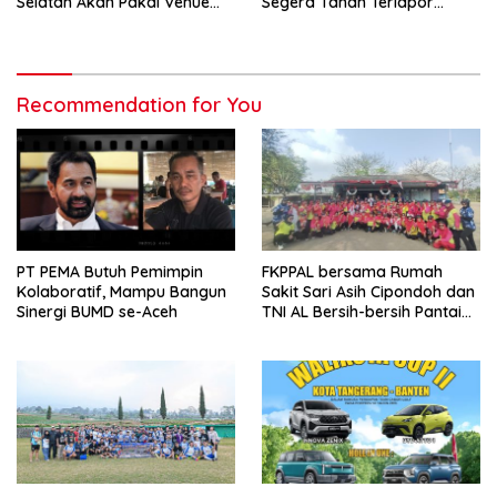
Selatan Akan Pakai Venue
Segera Tahan Terlapor
Kota Tangerang
Kasus Pengeroyokan
Recommendation for You
PT PEMA Butuh Pemimpin
FKPPAL bersama Rumah
Kolaboratif, Mampu Bangun
Sakit Sari Asih Cipondoh dan
Sinergi BUMD se-Aceh
TNI AL Bersih-bersih Pantai
Tanjung Kait