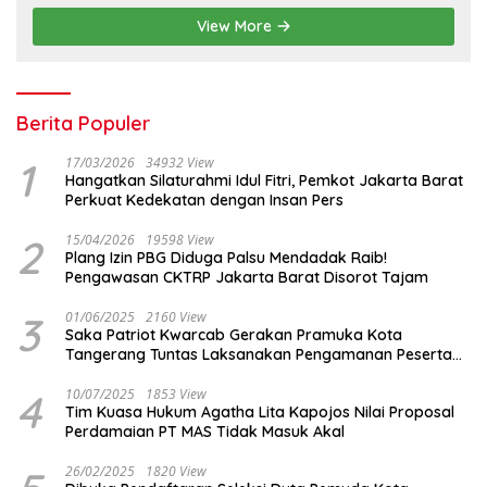
View More
Berita Populer
1
17/03/2026
34932 View
Hangatkan Silaturahmi Idul Fitri, Pemkot Jakarta Barat
Perkuat Kedekatan dengan Insan Pers
2
15/04/2026
19598 View
Plang Izin PBG Diduga Palsu Mendadak Raib!
Pengawasan CKTRP Jakarta Barat Disorot Tajam
3
01/06/2025
2160 View
Saka Patriot Kwarcab Gerakan Pramuka Kota
Tangerang Tuntas Laksanakan Pengamanan Peserta
Lomba Peh Cun
4
10/07/2025
1853 View
Tim Kuasa Hukum Agatha Lita Kapojos Nilai Proposal
Perdamaian PT MAS Tidak Masuk Akal
26/02/2025
1820 View