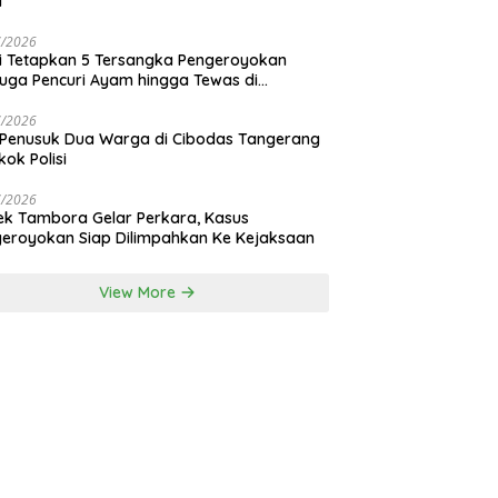
i
7/2026
si Tetapkan 5 Tersangka Pengeroyokan
uga Pencuri Ayam hingga Tewas di
nan Bali
7/2026
 Penusuk Dua Warga di Cibodas Tangerang
kok Polisi
7/2026
ek Tambora Gelar Perkara, Kasus
eroyokan Siap Dilimpahkan Ke Kejaksaan
View More