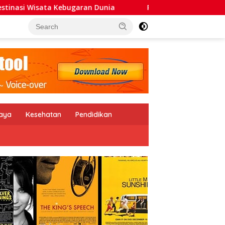
garan Dunia
Relly Reagen Ajak Daerah Kembangkan Wi
daya
Kesehatan
Pendidikan