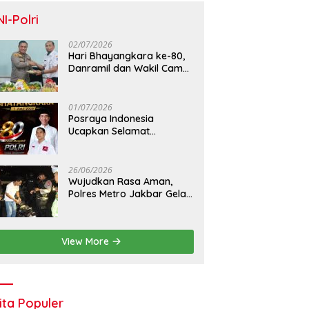
NI-Polri
02/07/2026
Hari Bhayangkara ke-80,
Danramil dan Wakil Camat
Kalideres Sambangi Polsek
Kalideres
01/07/2026
Posraya Indonesia
Ucapkan Selamat
Dirgahayu Bhayangkara
ke-80: Apresiasi Sinergitas
Polri Menjaga Kamtibmas
26/06/2026
Wujudkan Rasa Aman,
Polres Metro Jakbar Gelar
Razia Kejahatan Jalanan
dan Patroli Mobile
View More
ita Populer