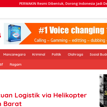
Resmi Dibentuk, Dorong Indonesia Jadi Destinasi Wisata Kebu
Mancanegara
Kriminal
Politik
Olahraga
Sosial Bu
if
Ragam
uan Logistik via Helikopter
h Barat