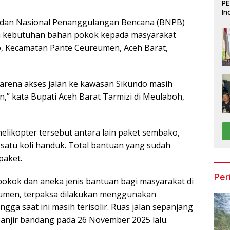
PE
In
dan Nasional Penanggulangan Bencana (BNPB)
Du
an kebutuhan bahan pokok kepada masyarakat
, Kecamatan Pante Ceu­reu­men, Aceh Barat,
 karena akses jalan ke kawasan Sikundo masih
n,” kata Bupati Aceh Barat Tarmizi di Meulaboh,
helikopter tersebut antara lain paket sembako,
atu koli handuk. Total bantuan yang sudah
paket.
Per
pokok dan aneka jenis bantuan bagi masyarakat di
men, ter­­paksa dilakukan menggunakan
ngga saat ini masih terisolir. Ruas jalan sepanjang
banjir bandang pada 26 November 2025 lalu.