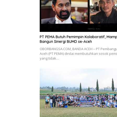
PT PEMA Butuh Pemimpin Kolaboratif, Mam
Bangun Sinergi BUMD se-Aceh
OBORBANGSA.COM, BANDA ACEH – PT Pembang
Aceh (PT PEMA) dinilai membutuhkan sosok pem
yang tidak…