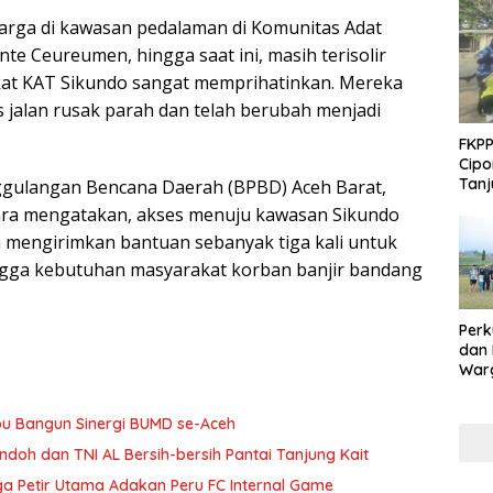
arga di ka­wasan pedalaman di Komunitas Adat
te Ceureumen, hingga saat ini, masih terisolir
kat KAT Sikundo sangat memprihatinkan. Mereka
es jalan rusak parah dan telah berubah menjadi
FKPP
Cipo
Tanj
gulangan Bencana Daerah (BPBD) Aceh Barat,
ra mengatakan, akses menuju kawasan Sikundo
h mengirimkan bantuan sebanyak tiga kali untuk
ingga kebutuhan masyarakat korban banjir bandang
Perk
dan
Warg
Adak
Inte
u Bangun Sinergi BUMD se-Aceh
doh dan TNI AL Bersih-bersih Pantai Tanjung Kait
a Petir Utama Adakan Peru FC Internal Game