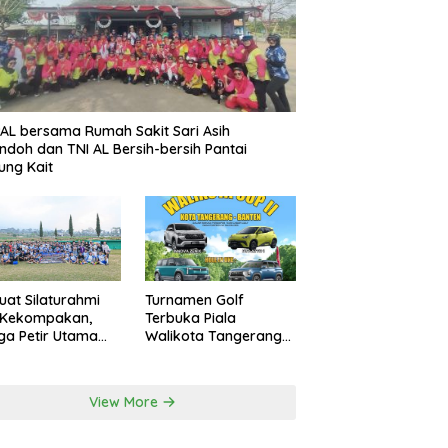
AL bersama Rumah Sakit Sari Asih
ndoh dan TNI AL Bersih-bersih Pantai
ung Kait
uat Silaturahmi
Turnamen Golf
 Kekompakan,
Terbuka Piala
a Petir Utama
Walikota Tangerang
an Peru FC
2026 Nilai Hadiah
rnal Game
Milyaran Rupiah
View More