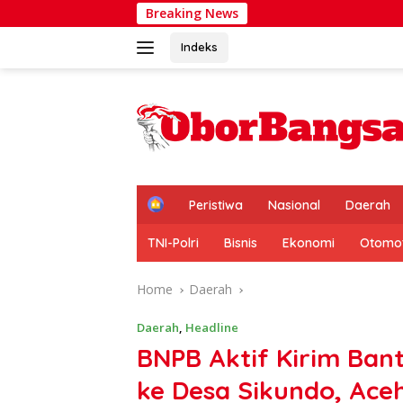
Skip
Breaking News
PERWAKIN 
to
content
Indeks
H
Peristiwa
Nasional
Daerah
o
m
TNI-Polri
Bisnis
Ekonomi
Otomot
e
Home
Daerah
Daerah
,
Headline
BNPB Aktif Kirim Bant
ke Desa Sikundo, Ace