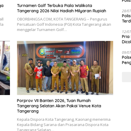
Polis
ga
Turnamen Golf Terbuka Piala Walikota
Tangerang 2026 Nilai Hadiah Milyaran Rupiah
28/0
Poli
ll
OBORBANGSA.COM, KOTA TANGERANG – Pengurus
Terd
la
Persatuan Golf Indonesia (PGI) Kota Tangerang akan
Taba
menggelar Turnamen Golf…
12/0
Pria
Dico
09/0
Pols
Peng
Porprov VII Banten 2026, Tuan Rumah
Tangerang Selatan Akan Pakai Venue Kota
Tangerang
Kepala Dispora Kota Tangerang, Kaonang menerima
Kepala Bidang Sarana dan Prasarana Dispora Kota
Tangerang Selatan…