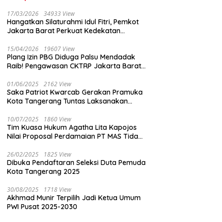
17/03/2026
34933 View
Hangatkan Silaturahmi Idul Fitri, Pemkot
Jakarta Barat Perkuat Kedekatan
dengan Insan Pers
15/04/2026
19607 View
Plang Izin PBG Diduga Palsu Mendadak
Raib! Pengawasan CKTRP Jakarta Barat
Disorot Tajam
01/06/2025
2162 View
Saka Patriot Kwarcab Gerakan Pramuka
Kota Tangerang Tuntas Laksanakan
Pengamanan Peserta Lomba Peh Cun
10/07/2025
1860 View
Tim Kuasa Hukum Agatha Lita Kapojos
Nilai Proposal Perdamaian PT MAS Tidak
Masuk Akal
26/02/2025
1825 View
Dibuka Pendaftaran Seleksi Duta Pemuda
Kota Tangerang 2025
30/08/2025
1718 View
Akhmad Munir Terpilih Jadi Ketua Umum
PWI Pusat 2025-2030