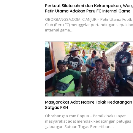
Perkuat Silaturahmi dan Kekompakan, War
Petir Utama Adakan Peru FC Internal Game
OBORBANGSA.COM, CIANJUR – Petir Utama Footba
Club (Peru FC) menggelar pertandingan sepak bo
internal game…
Masyarakat Adat Nabire Tolak Kedatangan
Satgas PKH
Oborbangsa.com Papua – Pemilik hak ulayat
masyarakat adat menolak kedatangan petugas
gabungan Satuan Tugas Penertiban…