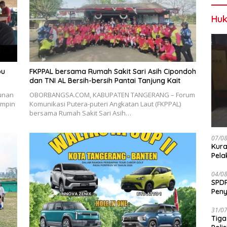
Huk
pu
FKPPAL bersama Rumah Sakit Sari Asih Cipondoh
dan TNI AL Bersih-bersih Pantai Tanjung Kait
unan
OBORBANGSA.COM, KABUPATEN TANGERANG – Forum
impin
Komunikasi Putera-puteri Angkatan Laut (FKPPAL)
bersama Rumah Sakit Sari Asih…
07/0
Kura
Pela
04/0
SPDP
Peny
Pen
31/0
Tiga