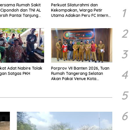
bersama Rumah Sakit
Perkuat Silaturahmi dan
1
h Cipondoh dan TNI AL
Kekompakan, Warga Petir
ersih Pantai Tanjung
Utama Adakan Peru FC Internal
Game
2
3
at Adat Nabire Tolak
Porprov VII Banten 2026, Tuan
4
gan Satgas PKH
Rumah Tangerang Selatan
Akan Pakai Venue Kota
Tangerang
5
6