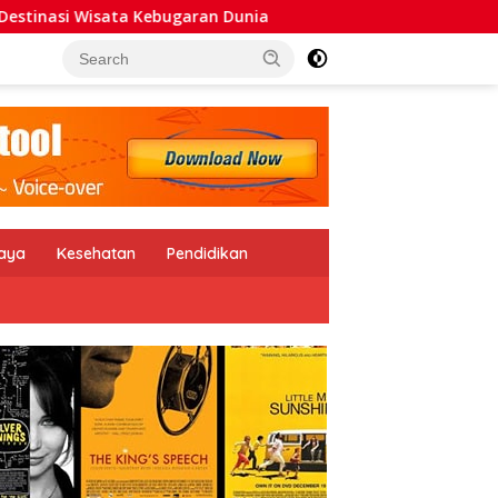
ugaran Dunia
Relly Reagen Ajak Daerah Kembangkan W
daya
Kesehatan
Pendidikan