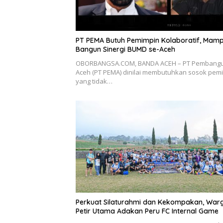
PT PEMA Butuh Pemimpin Kolaboratif, Mam
Bangun Sinergi BUMD se-Aceh
OBORBANGSA.COM, BANDA ACEH – PT Pembang
Aceh (PT PEMA) dinilai membutuhkan sosok pem
yang tidak…
Perkuat Silaturahmi dan Kekompakan, War
Petir Utama Adakan Peru FC Internal Game