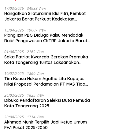
17/03/2026
34933 View
Hangatkan Silaturahmi Idul Fitri, Pemkot
Jakarta Barat Perkuat Kedekatan
dengan Insan Pers
15/04/2026
19607 View
Plang Izin PBG Diduga Palsu Mendadak
Raib! Pengawasan CKTRP Jakarta Barat
Disorot Tajam
01/06/2025
2162 View
Saka Patriot Kwarcab Gerakan Pramuka
Kota Tangerang Tuntas Laksanakan
Pengamanan Peserta Lomba Peh Cun
10/07/2025
1860 View
Tim Kuasa Hukum Agatha Lita Kapojos
Nilai Proposal Perdamaian PT MAS Tidak
Masuk Akal
26/02/2025
1825 View
Dibuka Pendaftaran Seleksi Duta Pemuda
Kota Tangerang 2025
30/08/2025
1714 View
Akhmad Munir Terpilih Jadi Ketua Umum
PWI Pusat 2025-2030