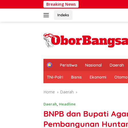
Skip
Breaking News
PERWAKIN
to
content
Indeks
H
Peristiwa
Nasional
Daerah
o
m
TNI-Polri
Bisnis
Ekonomi
Otomot
e
Home
Daerah
Daerah
,
Headline
BNPB dan Bupati Aga
Pembangunan Huntara