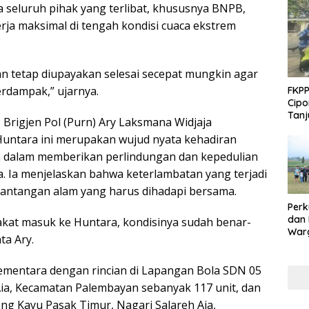
 seluruh pihak yang terlibat, khususnya BNPB,
rja maksimal di tengah kondisi cuaca ekstrem
n tetap diupayakan selesai secepat mungkin agar
erdampak,” ujarnya.
FKPP
Cipo
Tanj
Brigjen Pol (Purn) Ary Laksmana Widjaja
tara ini merupakan wujud nyata kehadiran
ah dalam memberikan perlindungan dan kepedulian
 Ia menjelaskan bahwa keterlambatan yang terjadi
tantangan alam yang harus dihadapi bersama.
Perk
dan
akat masuk ke Huntara, kondisinya sudah benar-
Warg
ta Ary.
Adak
Inte
ementara dengan rincian di Lapangan Bola SDN 05
Aia, Kecamatan Palembayan sebanyak 117 unit, dan
ng Kayu Pasak Timur, Nagari Salareh Aia,