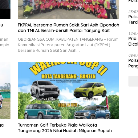
Polis
28/0
Poli
Terd
pu
FKPPAL bersama Rumah Sakit Sari Asih Cipondoh
Taba
dan TNI AL Bersih-bersih Pantai Tanjung Kait
12/0
Pria
unan
OBORBANGSA.COM, KABUPATEN TANGERANG – Forum
Dico
impin
Komunikasi Putera-puteri Angkatan Laut (FKPPAL)
bersama Rumah Sakit Sari Asih…
09/0
Pols
Peng
ga
Turnamen Golf Terbuka Piala Walikota
Tangerang 2026 Nilai Hadiah Milyaran Rupiah