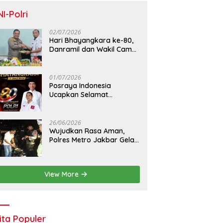
NI-Polri
02/07/2026
Hari Bhayangkara ke-80,
Danramil dan Wakil Camat
Kalideres Sambangi Polsek
Kalideres
01/07/2026
Posraya Indonesia
Ucapkan Selamat
Dirgahayu Bhayangkara
ke-80: Apresiasi Sinergitas
Polri Menjaga Kamtibmas
26/06/2026
Wujudkan Rasa Aman,
Polres Metro Jakbar Gelar
Razia Kejahatan Jalanan
dan Patroli Mobile
View More
ita Populer