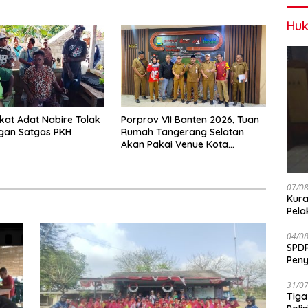
Game
Huk
at Adat Nabire Tolak
Porprov VII Banten 2026, Tuan
gan Satgas PKH
Rumah Tangerang Selatan
Akan Pakai Venue Kota
Tangerang
07/0
Kura
Pela
04/0
SPDP
Peny
Pen
31/0
Tiga