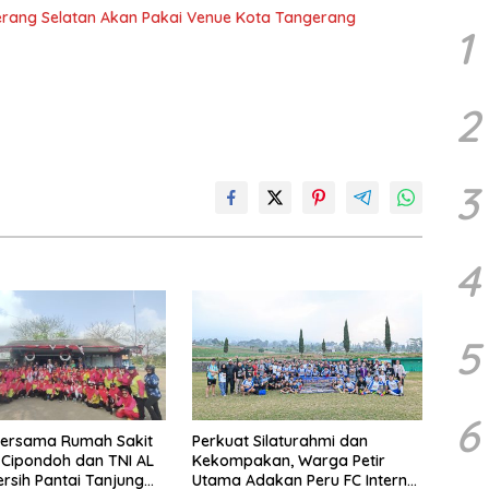
erang Selatan Akan Pakai Venue Kota Tangerang
1
2
3
4
5
6
bersama Rumah Sakit
Perkuat Silaturahmi dan
h Cipondoh dan TNI AL
Kekompakan, Warga Petir
ersih Pantai Tanjung
Utama Adakan Peru FC Internal