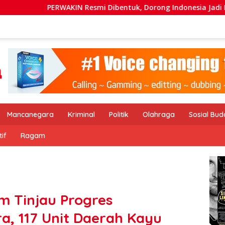
 Resmi Dibentuk, Dorong Indonesia Jadi Destinasi Wisata Keb
Mancanegara
Kriminal
Politik
Olahraga
Sosial Bu
if
Ragam
m Tinjau Progres
, 117 Unit Daerah Kayu