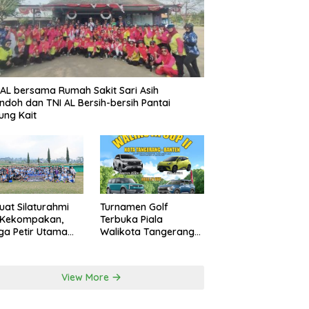
AL bersama Rumah Sakit Sari Asih
ndoh dan TNI AL Bersih-bersih Pantai
ung Kait
uat Silaturahmi
Turnamen Golf
 Kekompakan,
Terbuka Piala
a Petir Utama
Walikota Tangerang
an Peru FC
2026 Nilai Hadiah
rnal Game
Milyaran Rupiah
View More