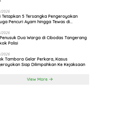
i
7/2026
si Tetapkan 5 Tersangka Pengeroyokan
uga Pencuri Ayam hingga Tewas di
nan Bali
7/2026
 Penusuk Dua Warga di Cibodas Tangerang
kok Polisi
7/2026
ek Tambora Gelar Perkara, Kasus
eroyokan Siap Dilimpahkan Ke Kejaksaan
View More