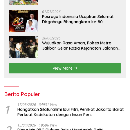
Kalideres
01/07/2026
Posraya Indonesia Ucapkan Selamat
Dirgahayu Bhayangkara ke-80:
Apresiasi Sinergitas Polri Menjaga
Kamtibmas
26/06/2026
Wujudkan Rasa Aman, Polres Metro
Jakbar Gelar Razia Kejahatan Jalanan
dan Patroli Mobile
View More
Berita Populer
1
17/03/2026
34931 View
Hangatkan Silaturahmi Idul Fitri, Pemkot Jakarta Barat
Perkuat Kedekatan dengan Insan Pers
2
15/04/2026
19596 View
Plang Izin PBG Diduga Palsu Mendadak Raib!