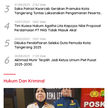
3
01/06/2025
2162 View
Saka Patriot Kwarcab Gerakan Pramuka Kota
Tangerang Tuntas Laksanakan Pengamanan Peserta
Lomba Peh Cun
4
10/07/2025
1862 View
Tim Kuasa Hukum Agatha Lita Kapojos Nilai Proposal
Perdamaian PT MAS Tidak Masuk Akal
5
26/02/2025
1825 View
Dibuka Pendaftaran Seleksi Duta Pemuda Kota
Tangerang 2025
6
30/08/2025
1720 View
Akhmad Munir Terpilih Jadi Ketua Umum PWI Pusat
2025-2030
Hukum Dan Kriminal