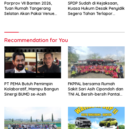
Porprov VII Banten 2026,
SPDP Sudah di Kejaksaan,
Tuan Rumah Tangerang
Kuasa Hukum Desak Penyidik
Selatan Akan Pakai Venue
Segera Tahan Terlapor
Kota Tangerang
Kasus Pengeroyokan
Recommendation for You
PT PEMA Butuh Pemimpin
FKPPAL bersama Rumah
Kolaboratif, Mampu Bangun
Sakit Sari Asih Cipondoh dan
Sinergi BUMD se-Aceh
TNI AL Bersih-bersih Pantai
Tanjung Kait