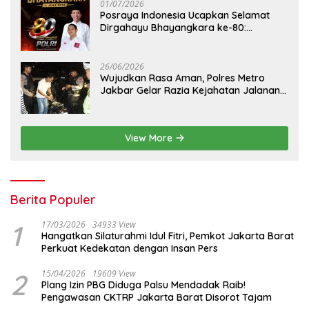
01/07/2026
Posraya Indonesia Ucapkan Selamat
Dirgahayu Bhayangkara ke-80:
Apresiasi Sinergitas Polri Menjaga
Kamtibmas
26/06/2026
Wujudkan Rasa Aman, Polres Metro
Jakbar Gelar Razia Kejahatan Jalanan
dan Patroli Mobile
View More
Berita Populer
1
17/03/2026
34933 View
Hangatkan Silaturahmi Idul Fitri, Pemkot Jakarta Barat
Perkuat Kedekatan dengan Insan Pers
2
15/04/2026
19609 View
Plang Izin PBG Diduga Palsu Mendadak Raib!
Pengawasan CKTRP Jakarta Barat Disorot Tajam